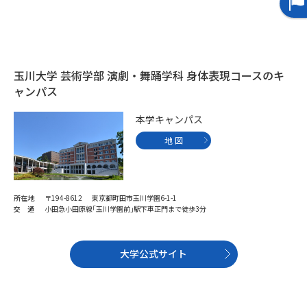
データサイエンス特集
奨学金・特待生制度特集
デジタルパンフレット
進路の３択
玉川大学 芸術学部 演劇・舞踊学科 身体表現コースのキ
ャンパス
新学年スタート号特集ページ
新学年スタート号特集ページ
（高3生用）
（高2生用）
本学キャンパス
地 図
SELFBRAND特集ページ
オープンキャンパスなどを調べる
所在地
〒194-8612 東京都町田市玉川学園6-1-1
交 通
小田急小田原線｢玉川学園前｣駅下車正門まで徒歩3分
オープンキャンパス検索
実施プログラムから探す
来場型・Web型イベント特集
夢ナビライブ
大学公式サイト