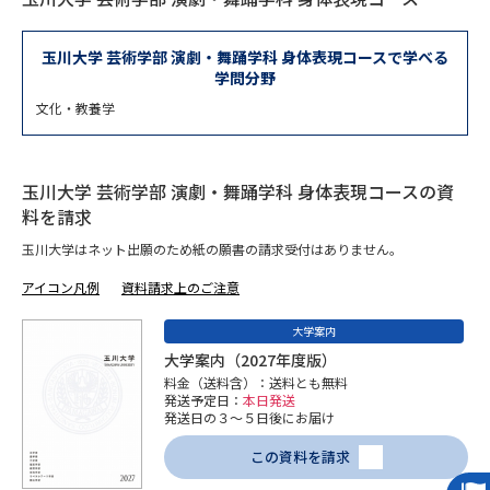
専門学校の資料請求
大学院の資料請求
大学入学共通テスト「受験案
玉川大学 芸術学部 演劇・舞踊学科 身体表現コースで学べる
留学・進学関連、塾・予備校
内」の請求
学問分野
文化・教養学
大学入学共通テスト「受験上の
高等学校卒業程度認定試験
配慮案内」の請求
幼稚園教員資格認定試験
小学校教員資格認定試験
玉川大学 芸術学部 演劇・舞踊学科 身体表現コースの資
料を請求
高等学校（情報）教員資格認定
玉川大学はネット出願のため紙の願書の請求受付はありません。
試験
アイコン凡例
資料請求上のご注意
大学研究
大学検索
大学案内
大学案内（2027年度版）
料金（送料含）：送料とも無料
発送予定日：
本日発送
大学で学べる内容や特徴を調べる
発送日の３～５日後にお届け
この資料を請求
国際・グローバルに強い大学特
新増設大学・学部・学科特集
集