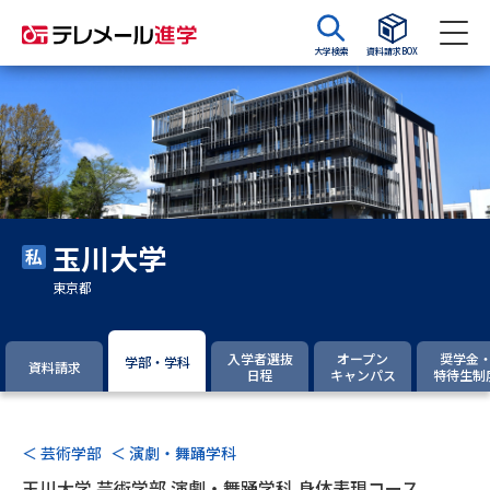
大学検索
資料請求BOX
資料請求
資料検索
大学・短大の資料種類から請求
玉川大学
大学パンフ
学部・学科パンフ
東京都
総合型選抜・学校推薦型選抜 募
大学入学共通テスト利用選抜の
集要項＆願書
募集要項＆願書
入学者選抜
オープン
奨学金
学部・学科
資料請求
日程
キャンパス
特待生制
過去問題集
大学・短大以外の資料から請求
＜ 芸術学部
＜ 演劇・舞踊学科
玉川大学 芸術学部 演劇・舞踊学科 身体表現コース