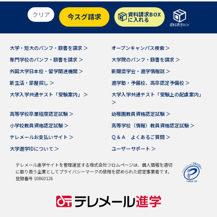
受験準備
資料検索
クリア
資料請求BOX
今スグ請求
に入れる
資料請求BOX
志望校・出願校を調べる
大学・短大のパンフ・願書を請求 ＞
オープンキャンパス検索 ＞
専門学校のパンフ・願書を請求 ＞
大学院のパンフ・願書を請求 ＞
併願校選び
受験スケジュールを立てよう
外国大学日本校・留学関連機関 ＞
新聞奨学会・進学情報誌 ＞
新生活・部屋探し ＞
進学塾・予備校、高卒認定予備校 ＞
先輩が入学を決めた理由
テレメール全国一斉進学調査
大学入学共通テスト「受験案内」 ＞
大学入学共通テスト「受験上の配慮案内」
＞
高等学校卒業程度認定試験 ＞
幼稚園教員資格認定試験 ＞
新生活お役立ちガイド
小学校教員資格認定試験 ＞
高等学校（情報）教員資格認定試験 ＞
テレメールお支払いサイト ＞
Ｑ＆Ａ よくあるご質問 ＞
大学進学IDについて ＞
ユーザーサポート ＞
学問発見
学問検索
テレメール進学サイトを管理運営する株式会社フロムページは、個人情報を適切
に取り扱う企業としてプライバシーマークの使用を認められた認定事業者です。
登録番号 10860126
大学で学びたい学問発見