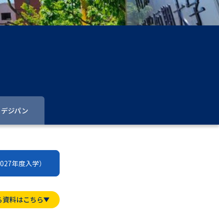
」の請求
高等学校卒業程度認定試験
格認定試験
大学検索
デジパン
べる
ローバルに強い大学特集
2027年度入学）
制度特集
デジタルパンフレット
ジ（高3生用）
る資料はこちら
）