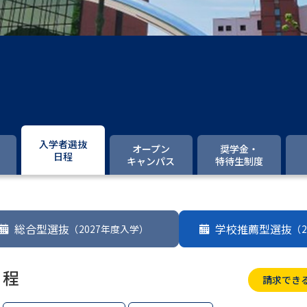
大学入学共通テスト「受験案内」の請求
大学入学共通テスト「受験上の配慮案内
幼稚園教員資格認定試験
小学校教員資
高等学校（情報）教員資格認定試験
大学研究
入学者選抜
オープン
奨学金・
日程
キャンパス
特待生制度
大学で学べる内容や特徴を調
新増設大学・学部・学科特集
国際・グ
総合型選抜
学校推薦型選抜
（2027年度入学）
（
データサイエンス特集
奨学金・特待生
進路の３択
新学年スタート号特集ペー
日程
請求でき
新学年スタート号特集ページ（高2生用