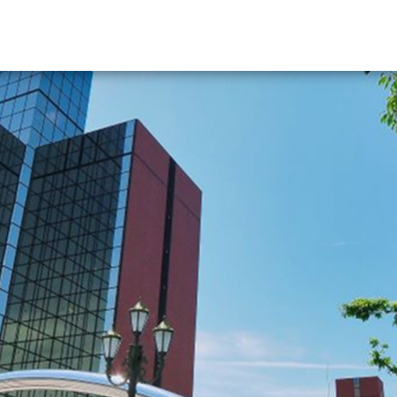
資料請求
大学・短大の資料種類から請
大学パンフ
学部・学科パンフ
総合型選抜・学校推薦型選抜 募集要項＆
大学入学共通テスト利用選抜の募集要項
大学・短大以外の資料から請
専門学校の資料請求
大学院の資料請求