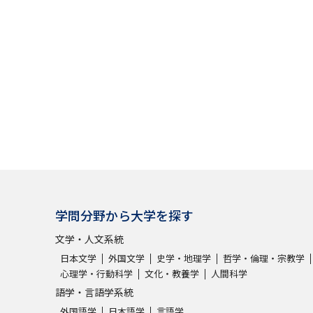
学問分野から大学を探す
文学・人文系統
日本文学
外国文学
史学・地理学
哲学・倫理・宗教学
心理学・行動科学
文化・教養学
人間科学
語学・言語学系統
外国語学
日本語学
言語学