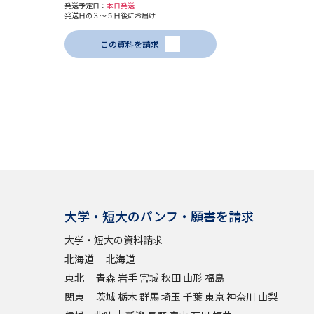
発送予定日：
本日発送
発送日の３～５日後にお届け
この資料を請求
大学・短大のパンフ・願書を請求
大学・短大の資料請求
北海道
北海道
東北
青森
岩手
宮城
秋田
山形
福島
関東
茨城
栃木
群馬
埼玉
千葉
東京
神奈川
山梨