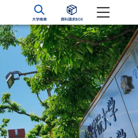
大学検索
資料請求BOX
資料検索
求
願書
＆願書
過去問題集
求
留学・進学関連、塾・予備校