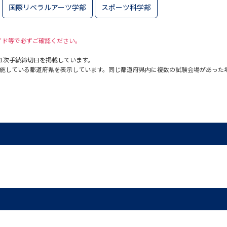
国際リベラルアーツ学部
スポーツ科学部
SELFBRAND特集ページ
オープンキャンパスなどを調
ガイド等で必ずご確認ください。
1次手続締切日を掲載しています。
オープンキャンパス検索
実施プログラ
施している都道府県を表示しています。同じ都道府県内に複数の試験会場があった
来場型・Web型イベント特集
夢ナビ
受験準備
志望校・出願校を調べる
併願校選び
受験スケジュールを立てよ
テレメール全国一斉進学調査
新生活お