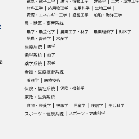
電気・電子工学
通信・情報工学
建築学
土木・環境工
材料工学
応用物理学
応用科学
生物工学
資源・エネルギー工学
経営工学
船舶・海洋工学
農・獣医・畜産系統
求
農学・農芸化学
農業工学・林学
農業経済学
獣医学
酪農・畜産学
水産学
医学
医療系統
歯学
歯学系統
請
薬学
薬学系統
看護・医療技術系統
看護学
医療技術
保険・福祉学
保険・福祉系統
家政・生活系統
食物・栄養学
被服学
児童学
住居学
生活科学
スポーツ・健康科学
スポーツ・健康系統