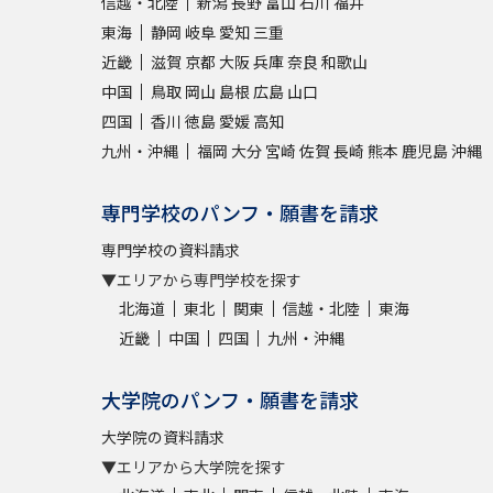
信越・北陸
新潟
長野
富山
石川
福井
東海
静岡
岐阜
愛知
三重
近畿
滋賀
京都
大阪
兵庫
奈良
和歌山
中国
鳥取
岡山
島根
広島
山口
四国
香川
徳島
愛媛
高知
九州・沖縄
福岡
大分
宮崎
佐賀
長崎
熊本
鹿児島
沖縄
専門学校のパンフ・願書を請求
専門学校の資料請求
▼エリアから専門学校を探す
北海道
東北
関東
信越・北陸
東海
近畿
中国
四国
九州・沖縄
大学院のパンフ・願書を請求
大学院の資料請求
▼エリアから大学院を探す