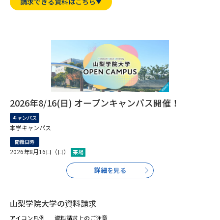
専門学校の資料請求
大学院の資料請求
請求できる資料はこちら
大学入学共通テスト「受験案
留学・進学関連、塾・予備校
内」の請求
大学入学共通テスト「受験上の
高等学校卒業程度認定試験
配慮案内」の請求
幼稚園教員資格認定試験
小学校教員資格認定試験
2026年8/16(日) オープンキャンパス開催！
高等学校（情報）教員資格認定
試験
キャンパス
本学キャンパス
開催日時
大学研究
大学検索
2026年8月16日（日）
来場
詳細を見る
大学で学べる内容や特徴を調べる
山梨学院大学の資料請求
国際・グローバルに強い大学特
新増設大学・学部・学科特集
集
アイコン凡例
資料請求上のご注意