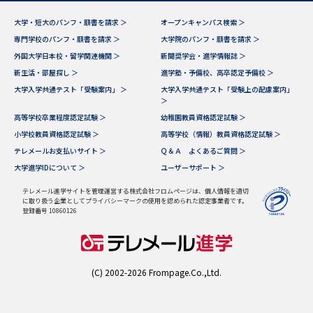
受験準備
資料検索
大学・短大のパンフ・願書を請求 ＞
オープンキャンパス検索 ＞
専門学校のパンフ・願書を請求 ＞
大学院のパンフ・願書を請求 ＞
志望校・出願校を調べる
外国大学日本校・留学関連機関 ＞
新聞奨学会・進学情報誌 ＞
新生活・部屋探し ＞
進学塾・予備校、高卒認定予備校 ＞
大学入学共通テスト「受験案内」 ＞
大学入学共通テスト「受験上の配慮案内」
併願校選び
受験スケジュールを立てよう
＞
高等学校卒業程度認定試験 ＞
幼稚園教員資格認定試験 ＞
先輩が入学を決めた理由
テレメール全国一斉進学調査
小学校教員資格認定試験 ＞
高等学校（情報）教員資格認定試験 ＞
テレメールお支払いサイト ＞
Ｑ＆Ａ よくあるご質問 ＞
大学進学IDについて ＞
ユーザーサポート ＞
新生活お役立ちガイド
テレメール進学サイトを管理運営する株式会社フロムページは、個人情報を適切
に取り扱う企業としてプライバシーマークの使用を認められた認定事業者です。
登録番号 10860126
学問発見
学問検索
(C) 2002-2026 Frompage.Co.,Ltd.
大学で学びたい学問発見