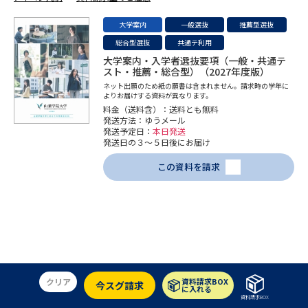
大学案内
一般選抜
推薦型選抜
データサイエンス特集
奨学金・特待生制度特集
総合型選抜
共通テ利用
大学案内・入学者選抜要項（一般・共通テ
デジタルパンフレット
進路の３択
スト・推薦・総合型）（2027年度版）
ネット出願のため紙の願書は含まれません。請求時の学年に
よりお届けする資料が異なります。
新学年スタート号特集ページ
新学年スタート号特集ページ
料金（送料含）：送料とも無料
（高3生用）
（高2生用）
発送方法：ゆうメール
発送予定日：
本日発送
SELFBRAND特集ページ
発送日の３～５日後にお届け
この資料を請求
オープンキャンパスなどを調べる
オープンキャンパス検索
実施プログラムから探す
来場型・Web型イベント特集
夢ナビライブ
クリア
資料請求BOX
今スグ請求
に入れる
資料請求BOX