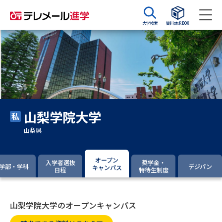
大学検索
資料請求BOX
資料請求
資料検索
大学・短大の資料種類から請求
山梨学院大学
大学パンフ
学部・学科パンフ
山梨県
総合型選抜・学校推薦型選抜 募
大学入学共通テスト利用選抜の
集要項＆願書
募集要項＆願書
オープン
入学者選抜
奨学金・
学部・学科
デジパン
キャンパス
日程
特待生制度
過去問題集
大学・短大以外の資料から請求
山梨学院大学のオープンキャンパス