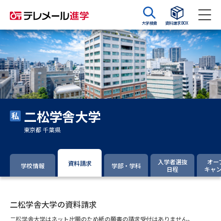
大学検索
資料請求BOX
資料請求
資料検索
大学・短大の資料種類から請求
二松学舎大学
大学パンフ
学部・学科パンフ
東京都 千葉県
総合型選抜・学校推薦型選抜 募
大学入学共通テスト利用選抜の
集要項＆願書
募集要項＆願書
入学者選抜
オー
資料請求
学校情報
学部・学科
日程
キャ
過去問題集
大学・短大以外の資料から請求
二松学舎大学の資料請求
二松学舎大学はネット出願のため紙の願書の請求受付はありません。