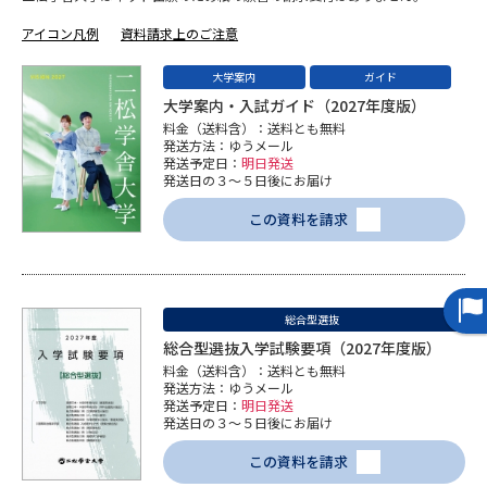
専門学校の資料請求
大学院の資料請求
アイコン凡例
資料請求上のご注意
大学入学共通テスト「受験案
留学・進学関連、塾・予備校
内」の請求
大学案内
ガイド
大学案内・入試ガイド（2027年度版）
大学入学共通テスト「受験上の
高等学校卒業程度認定試験
料金（送料含）：送料とも無料
配慮案内」の請求
発送方法：ゆうメール
発送予定日：
明日発送
幼稚園教員資格認定試験
発送日の３～５日後にお届け
小学校教員資格認定試験
この資料を請求
高等学校（情報）教員資格認定
試験
総合型選抜
大学研究
大学検索
総合型選抜入学試験要項（2027年度版）
料金（送料含）：送料とも無料
発送方法：ゆうメール
発送予定日：
明日発送
大学で学べる内容や特徴を調べる
発送日の３～５日後にお届け
この資料を請求
国際・グローバルに強い大学特
新増設大学・学部・学科特集
集