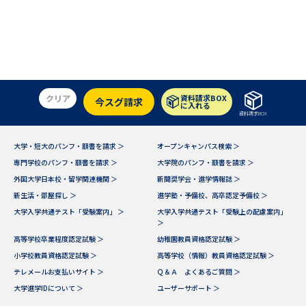
データサイエンス特集
奨学金・特待生制度特集
デジタルパンフレット
進路の３択
新学年スタート号特集ページ
新学年スタート号特集ページ
クリア
資料請求BOX
今スグ請求
に入れる
（高3生用）
（高2生用）
資料請求BOX
SELFBRAND特集ページ
大学・短大のパンフ・願書を請求 ＞
オープンキャンパス検索 ＞
専門学校のパンフ・願書を請求 ＞
大学院のパンフ・願書を請求 ＞
オープンキャンパスなどを調べる
外国大学日本校・留学関連機関 ＞
新聞奨学会・進学情報誌 ＞
新生活・部屋探し ＞
進学塾・予備校、高卒認定予備校 ＞
大学入学共通テスト「受験案内」 ＞
大学入学共通テスト「受験上の配慮案内」
オープンキャンパス検索
実施プログラムから探す
＞
高等学校卒業程度認定試験 ＞
幼稚園教員資格認定試験 ＞
来場型・Web型イベント特集
夢ナビライブ
小学校教員資格認定試験 ＞
高等学校（情報）教員資格認定試験 ＞
テレメールお支払いサイト ＞
Ｑ＆Ａ よくあるご質問 ＞
大学進学IDについて ＞
ユーザーサポート ＞