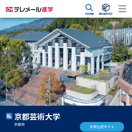
大学検索
資料請求BOX
資料請求
資料検索
大学・短大の資料種類から請求
大学パンフ
学部・学科パンフ
総合型選抜・学校推薦型選抜 募
大学入学共通テスト利用選抜の
集要項＆願書
募集要項＆願書
過去問題集
京都芸術大学
大学・短大以外の資料から請求
京都府
大学公式サイト