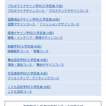
プロダクトデザイン学科[入学定員:75名]
データサイエンス特集
奨学金・特待生制度特集
プロダクトデザインコース
／
クロステックデザインコース
空間演出デザイン学科[入学定員:60名]
デジタルパンフレット
進路の３択
空間デザインコース
／
ファッションデザインコース
環境デザイン学科[入学定員:70名]
新学年スタート号特集ページ
新学年スタート号特集ページ
建築・インテリア・環境デザインコース
（高3生用）
（高2生用）
映画学科[入学定員:90名]
SELFBRAND特集ページ
映画製作コース
／
俳優コース
舞台芸術学科[入学定員:90名]
オープンキャンパスなどを調べる
演技・演出コース
／
舞台デザインコース
文芸表現学科[入学定員:45名]
オープンキャンパス検索
実施プログラムから探す
クリエイティブ・ライティングコース
こども芸術学科[入学定員:30名]
来場型・Web型イベント特集
夢ナビライブ
こども芸術コース