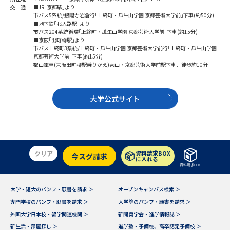
交 通
■JR｢京都駅｣より
市バス5系統/銀閣寺岩倉行｢上終町・瓜生山学園 京都芸術大学前｣下車(約50分)
■地下鉄｢北大路駅｣より
市バス204系統循環｢上終町・瓜生山学園 京都芸術大学前｣下車(約15分)
■京阪｢出町柳駅｣より
市バス上終町3系統/上終町・瓜生山学園 京都芸術大学前行｢上終町・瓜生山学園
京都芸術大学前｣下車(約15分)
叡山電車(京阪出町柳駅乗りかえ)茶山・京都芸術大学前駅下車、徒歩約10分
大学公式サイト
クリア
資料請求BOX
今スグ請求
に入れる
資料請求BOX
大学・短大のパンフ・願書を請求 ＞
オープンキャンパス検索 ＞
専門学校のパンフ・願書を請求 ＞
大学院のパンフ・願書を請求 ＞
外国大学日本校・留学関連機関 ＞
新聞奨学会・進学情報誌 ＞
新生活・部屋探し ＞
進学塾・予備校、高卒認定予備校 ＞