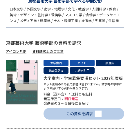
受験準備
資料検索
京都芸術大学 芸術学部で学べる学問分野
日本文学 / 外国文学 / 史学・地理学 / 文化・教養学 / 人間科学 / 教育 /
美術・デザイン・芸術学 / 環境学 / マスコミ学 / 情報学・データサイエ
ンス / メディア学 / 建築学 / 土木・環境工学 / 被服学 / 児童学 / 住居学
志望校・出願校を調べる
併願校選び
受験スケジュールを立てよう
京都芸術大学 芸術学部の資料を請求
アイコン凡例
資料請求上のご注意
先輩が入学を決めた理由
テレメール全国一斉進学調査
大学案内
ガイド
一般選抜
新生活お役立ちガイド
総合型選抜
共通テ利用
大学案内・学生募集要項セット 2027年度版
ネット出願のため紙の願書は含まれません。請求時の学年に
よりお届けする資料が異なります。
学問発見
学問検索
料金（送料含）：送料とも無料
発送予定日：
明日発送
発送日の３～５日後にお届け
この資料を請求
大学で学びたい学問発見