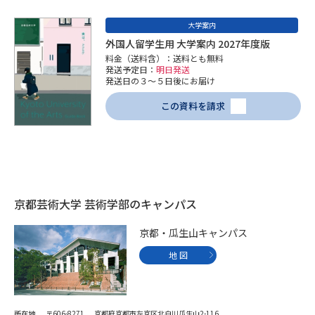
学問のミニ講義「夢ナビ講義」
学問分野解説
大学案内
外国人留学生用 大学案内 2027年度版
学問の教科書
夢ナビライブ
料金（送料含）：送料とも無料
発送予定日：
明日発送
ユーザーサポート
発送日の３～５日後にお届け
この資料を請求
Ｑ＆Ａ よくあるご質問
大学進学IDについて
資料の料金の
受付内容・発送状況の確認
お支払いについて
テレメール
個人情報取扱規定
京都芸術大学 芸術学部のキャンパス
お支払いサイト
テレメール進学カタログ
京都・瓜生山キャンパス
特定商取引表記
訂正のご案内
地 図
所在地
〒606-8271 京都府京都市左京区北白川瓜生山2-116