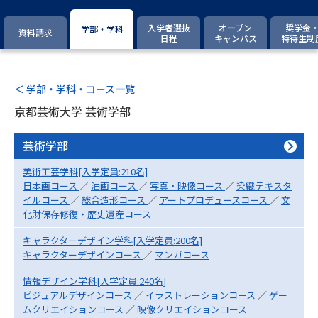
専門学校の資料請求
大学院の資料請求
入学者選抜
オープン
奨学金
学部・学科
資料請求
大学入学共通テスト「受験案
日程
キャンパス
特待生制
留学・進学関連、塾・予備校
内」の請求
大学入学共通テスト「受験上の
高等学校卒業程度認定試験
配慮案内」の請求
＜ 学部・学科・コース一覧
京都芸術大学 芸術学部
幼稚園教員資格認定試験
小学校教員資格認定試験
芸術学部
高等学校（情報）教員資格認定
試験
美術工芸学科[入学定員:210名]
日本画コース
／
油画コース
／
写真・映像コース
／
染織テキスタ
イルコース
／
総合造形コース
／
アートプロデュースコース
／
文
大学研究
大学検索
化財保存修復・歴史遺産コース
キャラクターデザイン学科[入学定員:200名]
キャラクターデザインコース
／
マンガコース
大学で学べる内容や特徴を調べる
情報デザイン学科[入学定員:240名]
ビジュアルデザインコース
／
イラストレーションコース
／
ゲー
国際・グローバルに強い大学特
新増設大学・学部・学科特集
ムクリエイションコース
／
映像クリエイションコース
集