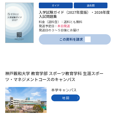
受験準備
資料検索
ガイド
過去問
入学試験ガイド（2027年度版）・2026年度
入試問題集
志望校・出願校を調べる
料金（送料含）：送料とも無料
発送予定日：
本日発送
発送日の３～５日後にお届け
併願校選び
受験スケジュールを立てよう
この資料を請求
先輩が入学を決めた理由
テレメール全国一斉進学調査
新生活お役立ちガイド
神戸親和大学 教育学部 スポーツ教育学科 生涯スポー
ツ・マネジメントコースのキャンパス
学問発見
学問検索
本学キャンパス
地 図
大学で学びたい学問発見