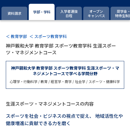
専門学校の資料請求
大学院の資料請求
入学者選抜
オープン
奨学金
学部・学科
資料請求
大学入学共通テスト「受験案
日程
キャンパス
特待生制
留学・進学関連、塾・予備校
内」の請求
大学入学共通テスト「受験上の
高等学校卒業程度認定試験
配慮案内」の請求
＜ 教育学部
＜ スポーツ教育学科
神戸親和大学 教育学部 スポーツ教育学科 生涯スポー
幼稚園教員資格認定試験
小学校教員資格認定試験
ツ・マネジメントコース
高等学校（情報）教員資格認定
試験
神戸親和大学 教育学部 スポーツ教育学科 生涯スポーツ・マ
ネジメントコースで学べる学問分野
心理学・行動科学 / 教育 / 経営学・商学 / 社会学 / スポーツ・健康科学
大学研究
大学検索
生涯スポーツ・マネジメントコースの内容
大学で学べる内容や特徴を調べる
スポーツを社会・ビジネスの視点で捉え、 地域活性化や
健康増進に貢献できる力を磨く
国際・グローバルに強い大学特
新増設大学・学部・学科特集
集