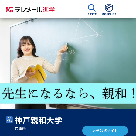
大学検索
資料請求BOX
資料請求
資料検索
大学・短大の資料種類から請求
大学パンフ
学部・学科パンフ
総合型選抜・学校推薦型選抜 募
大学入学共通テスト利用選抜の
集要項＆願書
募集要項＆願書
過去問題集
神戸親和大学
大学・短大以外の資料から請求
兵庫県
大学公式サイト