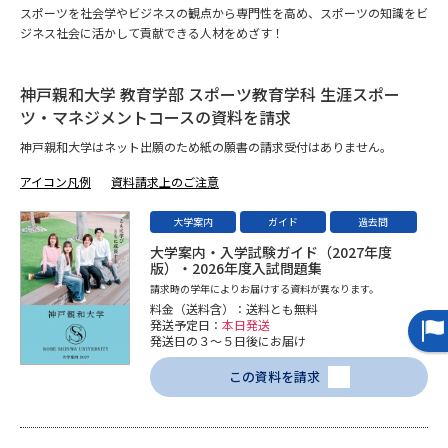
スポーツを社会学やビジネスの観点から専門性を高め、スポーツの知識をビ
ジネス社会に活かして貢献できる人材をめざす！
データサイエンス特集
奨学金・特待生制度特集
神戸親和大学 教育学部 スポーツ教育学科 生涯スポー
デジタルパンフレット
進路の３択
ツ・マネジメントコースの資料を請求
新学年スタート号特集ページ
新学年スタート号特集ページ
神戸親和大学はネット出願のため紙の願書の請求受付はありません。
（高3生用）
（高2生用）
アイコン凡例
資料請求上のご注意
SELFBRAND特集ページ
大学案内
ガイド
過去問
大学案内・入学試験ガイド（2027年度
オープンキャンパスなどを調べる
版）・2026年度入試問題集
請求時の学年によりお届けする資料が異なります。
料金（送料含）：送料とも無料
オープンキャンパス検索
実施プログラムから探す
発送予定日：
本日発送
発送日の３～５日後にお届け
来場型・Web型イベント特集
夢ナビライブ
この資料を請求