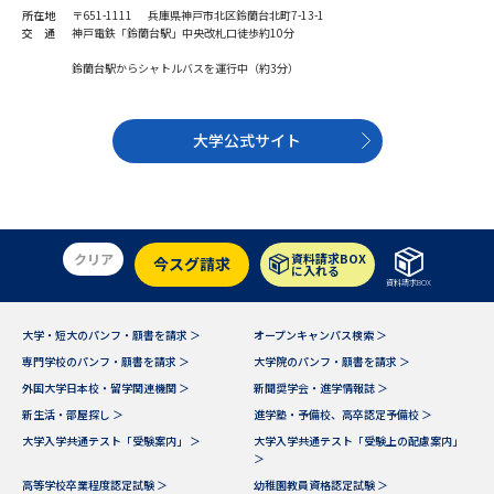
学問のミニ講義「夢ナビ講義」
学問分野解説
所在地
〒651-1111 兵庫県神戸市北区鈴蘭台北町7-13-1
交 通
神戸電鉄「鈴蘭台駅」中央改札口徒歩約10分
学問の教科書
夢ナビライブ
鈴蘭台駅からシャトルバスを運行中（約3分）
ユーザーサポート
大学公式サイト
Ｑ＆Ａ よくあるご質問
大学進学IDについて
資料の料金の
受付内容・発送状況の確認
クリア
資料請求BOX
お支払いについて
今スグ請求
に入れる
資料請求BOX
テレメール
個人情報取扱規定
お支払いサイト
大学・短大のパンフ・願書を請求 ＞
オープンキャンパス検索 ＞
テレメール進学カタログ
専門学校のパンフ・願書を請求 ＞
大学院のパンフ・願書を請求 ＞
特定商取引表記
訂正のご案内
外国大学日本校・留学関連機関 ＞
新聞奨学会・進学情報誌 ＞
新生活・部屋探し ＞
進学塾・予備校、高卒認定予備校 ＞
大学入学共通テスト「受験案内」 ＞
大学入学共通テスト「受験上の配慮案内」
＞
高等学校卒業程度認定試験 ＞
幼稚園教員資格認定試験 ＞