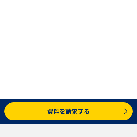
大学入学共通テスト「受験案内」の請求
大学入学共通テスト「受験上の配慮案内
幼稚園教員資格認定試験
小学校教員資
高等学校（情報）教員資格認定試験
大学研究
大学で学べる内容や特徴を調
新増設大学・学部・学科特集
国際・グ
資料を請求する
データサイエンス特集
奨学金・特待生
進路の３択
新学年スタート号特集ペー
新学年スタート号特集ページ（高2生用