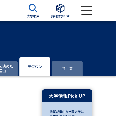
大学検索
資料請求BOX
資料検索
求
を決めた
デジパン
特 集
理由
願書
＆願書
過去問題集
大学情報Pick UP
求
留学・進学関連、塾・予備校
先輩が椙山女学園大学に