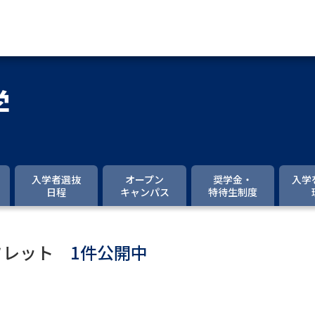
資料請求
学
大学・短大の資料種類から請
大学パンフ
学部・学科パンフ
入学者選抜
オープン
奨学金・
入学
日程
キャンパス
特待生制度
総合型選抜・学校推薦型選抜 募集要項＆
大学入学共通テスト利用選抜の募集要項
フレット
1件公開中
大学・短大以外の資料から請
専門学校の資料請求
大学院の資料請求