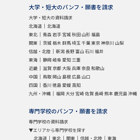
大学・短大のパンフ・願書を請求
大学・短大の資料請求
北海道
北海道
東北
青森
岩手
宮城
秋田
山形
福島
関東
茨城
栃木
群馬
埼玉
千葉
東京
神奈川
山梨
信越・北陸
新潟
長野
富山
石川
福井
東海
静岡
岐阜
愛知
三重
近畿
滋賀
京都
大阪
兵庫
奈良
和歌山
中国
鳥取
岡山
島根
広島
山口
四国
香川
徳島
愛媛
高知
九州・沖縄
福岡
大分
宮崎
佐賀
長崎
熊本
鹿児島
沖縄
専門学校のパンフ・願書を請求
専門学校の資料請求
▼エリアから専門学校を探す
北海道
東北
関東
信越・北陸
東海