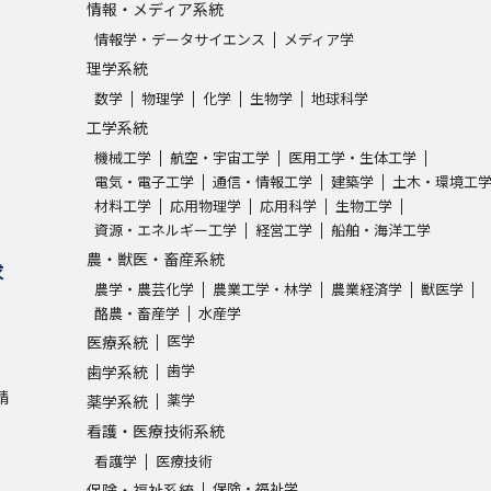
情報・メディア系統
情報学・データサイエンス
メディア学
学問発見
理学系統
数学
物理学
化学
生物学
地球科学
工学系統
大学で学びたい学問発見
機械工学
航空・宇宙工学
医用工学・生体工学
電気・電子工学
通信・情報工学
建築学
土木・環境工
学問のミニ講義「夢ナビ講義」
学問分
材料工学
応用物理学
応用科学
生物工学
資源・エネルギー工学
経営工学
船舶・海洋工学
農・獣医・畜産系統
求
ユーザーサポート
農学・農芸化学
農業工学・林学
農業経済学
獣医学
酪農・畜産学
水産学
医学
医療系統
Ｑ＆Ａ よくあるご質問
大学進学IDにつ
歯学
歯学系統
請
資料の料金の
お支払いについて
受付内容
薬学
薬学系統
看護・医療技術系統
個人情報取扱規定
特定商取引表記
お
看護学
医療技術
受験情報リンク
保険・福祉学
保険・福祉系統