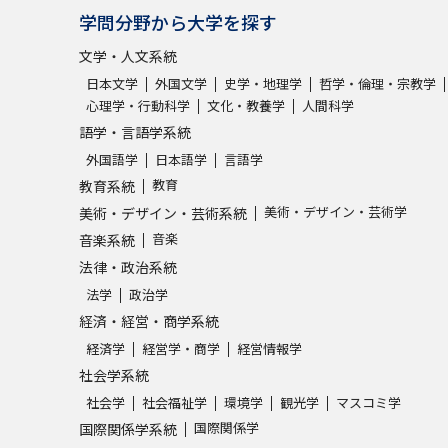
SELFBRAND特集ページ
学問分野から大学を探す
文学・人文系統
オープンキャンパスなどを調
日本文学
外国文学
史学・地理学
哲学・倫理・宗教学
心理学・行動科学
文化・教養学
人間科学
オープンキャンパス検索
実施プログラ
語学・言語学系統
来場型・Web型イベント特集
夢ナビ
外国語学
日本語学
言語学
教育
教育系統
美術・デザイン・芸術学
美術・デザイン・芸術系統
音楽
音楽系統
受験準備
法律・政治系統
法学
政治学
経済・経営・商学系統
志望校・出願校を調べる
経済学
経営学・商学
経営情報学
併願校選び
受験スケジュールを立てよ
社会学系統
社会学
社会福祉学
環境学
観光学
マスコミ学
テレメール全国一斉進学調査
新生活お
国際関係学
国際関係学系統