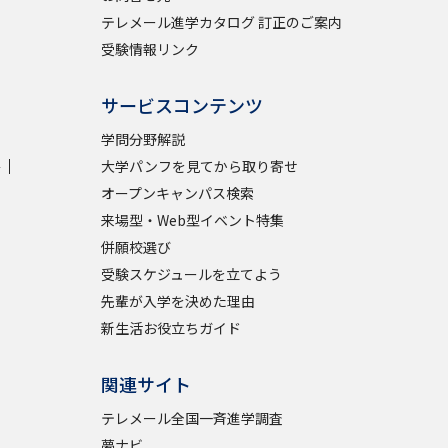
テレメール進学カタログ 訂正のご案内
受験情報リンク
学問検索
サービスコンテンツ
学問分野解説
学
大学パンフを見てから取り寄せ
野解説
学問の教科書
夢ナビライブ
オープンキャンパス検索
来場型・Web型イベント特集
併願校選び
受験スケジュールを立てよう
先輩が入学を決めた理由
新生活お役立ちガイド
いて
このサイトについて
・発送状況の確認
テレメール
お支払いサイト
関連サイト
問合せ先
テレメール進学カタログ
訂正のご案内
テレメール全国一斉進学調査
夢ナビ