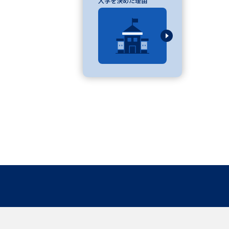
入学を決めた理由
」の請求
高等学校卒業程度認定試験
格認定試験
大学検索
べる
ローバルに強い大学特集
制度特集
デジタルパンフレット
ジ（高3生用）
）