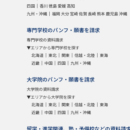
四国
香川
徳島
愛媛
高知
九州・沖縄
福岡
大分
宮崎
佐賀
長崎
熊本
鹿児島
沖縄
専門学校のパンフ・願書を請求
専門学校の資料請求
▼エリアから専門学校を探す
北海道
東北
関東
信越・北陸
東海
近畿
中国
四国
九州・沖縄
大学院のパンフ・願書を請求
大学院の資料請求
▼エリアから大学院を探す
北海道
東北
関東
信越・北陸
東海
近畿
中国
四国
九州・沖縄
留学・進学関連、塾・予備校などの資料請