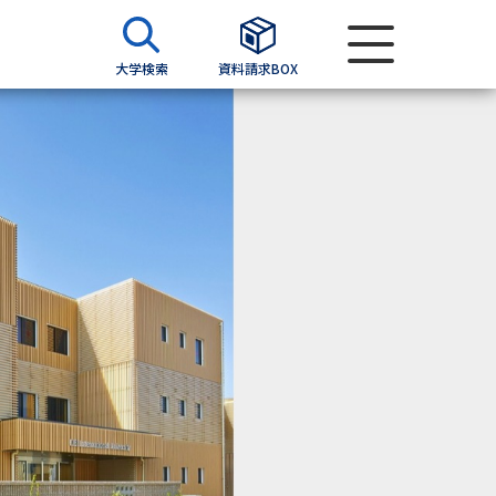
大学検索
資料請求BOX
資料検索
求
願書
＆願書
過去問題集
求
留学・進学関連、塾・予備校