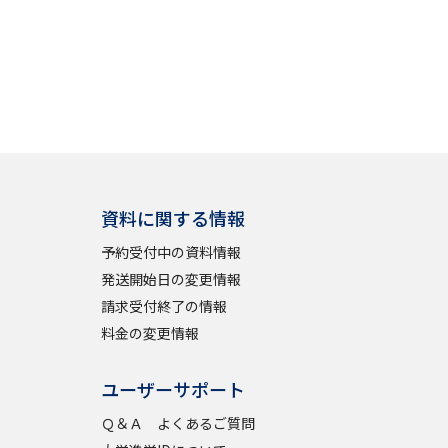
学問検索
野解説
学問の教科書
夢ナビライブ
資料に関する情報
予約受付中の資料情報
発送開始日の変更情報
請求受付終了の情報
いて
このサイトについて
料金の変更情報
・発送状況の確認
テレメール
お支払いサイト
ユーザーサポート
問合せ先
テレメール進学カタログ
訂正のご案内
Ｑ＆Ａ よくあるご質問