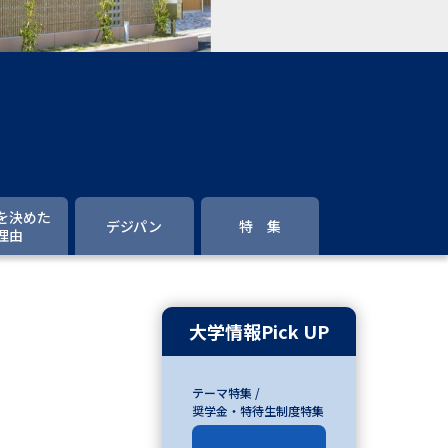
」の請求
高等学校卒業程度認定試験
格認定試験
大学検索
を決めた
デジパン
特 集
理由
べる
ローバルに強い大学特集
大学情報Pick UP
制度特集
デジタルパンフレット
テーマ特集 /
ジ（高3生用）
奨学金・特待生制度特集
）