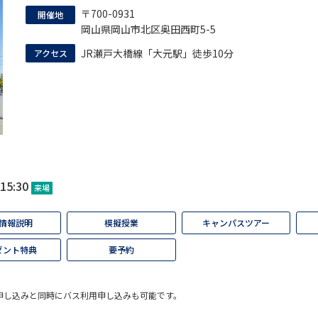
〒700-0931
SELFBRAND特集ページ
開催地
岡山県岡山市北区奥田西町5-5
JR瀬戸大橋線「大元駅」徒歩10分
アクセス
オープンキャンパスなどを調
オープンキャンパス検索
実施プログラ
来場型・Web型イベント特集
夢ナビ
受験準備
15:30
来場
情報説明
模擬授業
キャンパスツアー
志望校・出願校を調べる
ゼント特典
要予約
併願校選び
受験スケジュールを立てよ
テレメール全国一斉進学調査
新生活お
申し込みと同時にバス利用申し込みも可能です。