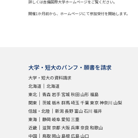
詳しくは吉備国際大学ホームページをご覧ください。
開催1か月前から、ホームページにて参加受付を開始します。
大学・短大のパンフ・願書を請求
大学・短大の資料請求
北海道
北海道
東北
青森
岩手
宮城
秋田
山形
福島
関東
茨城
栃木
群馬
埼玉
千葉
東京
神奈川
山梨
信越・北陸
新潟
長野
富山
石川
福井
東海
静岡
岐阜
愛知
三重
近畿
滋賀
京都
大阪
兵庫
奈良
和歌山
中国
鳥取
岡山
島根
広島
山口