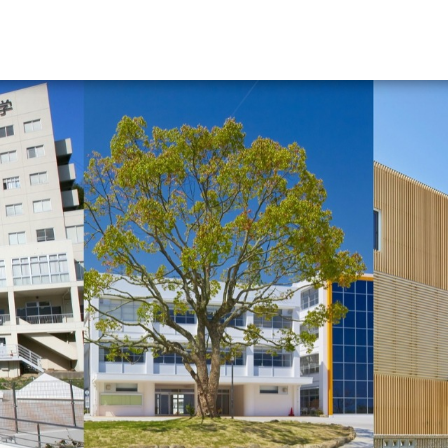
資料請求
大学・短大の資料種類から請
大学パンフ
学部・学科パンフ
総合型選抜・学校推薦型選抜 募集要項＆
大学入学共通テスト利用選抜の募集要項
大学・短大以外の資料から請
専門学校の資料請求
大学院の資料請求