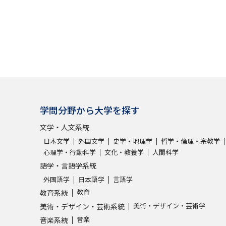
学問発見
大学で学びたい学問発見
学問のミニ講義「夢ナビ講義」
学問分
学問分野から大学を探す
文学・人文系統
ユーザーサポート
日本文学
外国文学
史学・地理学
哲学・倫理・宗教学
心理学・行動科学
文化・教養学
人間科学
語学・言語学系統
Ｑ＆Ａ よくあるご質問
大学進学IDにつ
外国語学
日本語学
言語学
資料の料金の
お支払いについて
受付内容
教育
教育系統
個人情報取扱規定
特定商取引表記
お
美術・デザイン・芸術学
美術・デザイン・芸術系統
受験情報リンク
音楽
音楽系統