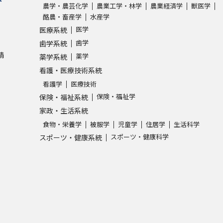
農学・農芸化学
農業工学・林学
農業経済学
獣医学
酪農・畜産学
水産学
医学
医療系統
歯学
歯学系統
請
薬学
薬学系統
看護・医療技術系統
看護学
医療技術
保険・福祉学
保険・福祉系統
家政・生活系統
食物・栄養学
被服学
児童学
住居学
生活科学
スポーツ・健康科学
スポーツ・健康系統