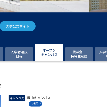
大学入学共通テスト「受験案内」の請求
大学入学共通テスト「受験上の配慮案内
幼稚園教員資格認定試験
小学校教員資
大学公式サイト
高等学校（情報）教員資格認定試験
大学研究
オープン
入学者選抜
奨学金・
入学
キャンパス
日程
特待生制度
大学で学べる内容や特徴を調
新増設大学・学部・学科特集
国際・グ
会
データサイエンス特集
奨学金・特待生
進路の３択
新学年スタート号特集ペー
岡山キャンパス
キャンパス
新学年スタート号特集ページ（高2生用
地図