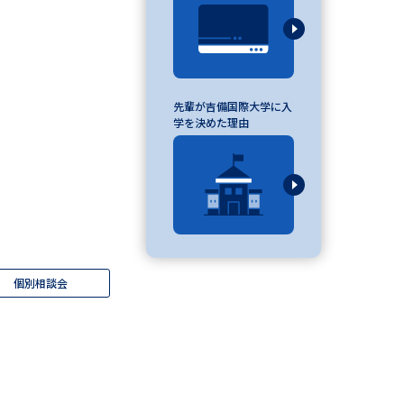
べる
先輩が吉備国際大学に入
ムから探す
学を決めた理由
ライブ
資料検索
個別相談会
う
先輩が入学を決めた理由
役立ちガイド