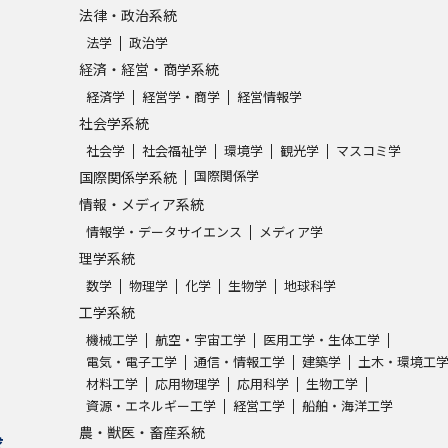
法律・政治系統
法学
政治学
経済・経営・商学系統
経済学
経営学・商学
経営情報学
社会学系統
社会学
社会福祉学
環境学
観光学
マスコミ学
国際関係学
国際関係学系統
情報・メディア系統
情報学・データサイエンス
メディア学
理学系統
数学
物理学
化学
生物学
地球科学
工学系統
機械工学
航空・宇宙工学
医用工学・生体工学
電気・電子工学
通信・情報工学
建築学
土木・環境工
材料工学
応用物理学
応用科学
生物工学
資源・エネルギー工学
経営工学
船舶・海洋工学
農・獣医・畜産系統
求