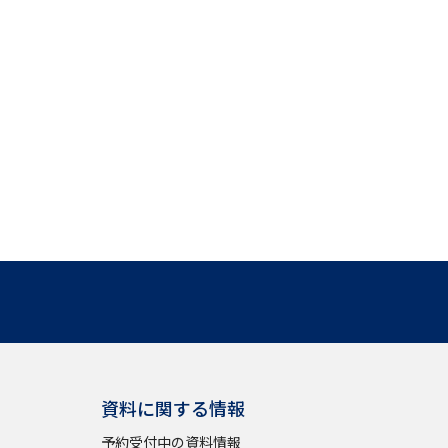
」の請求
高等学校卒業程度認定試験
格認定試験
大学検索
べる
ローバルに強い大学特集
制度特集
デジタルパンフレット
ジ（高3生用）
資料に関する情報
）
予約受付中の資料情報