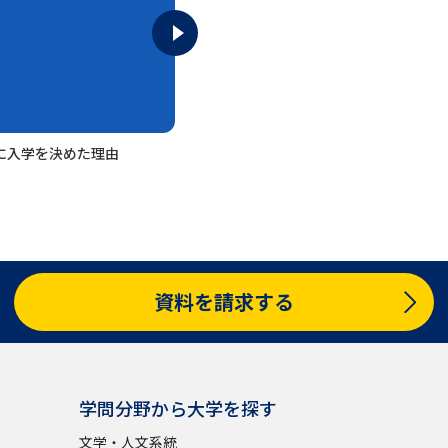
大学入学共通テスト「受験案内」の請求
大学入学共通テスト「受験上の配慮案内
幼稚園教員資格認定試験
小学校教員資
高等学校（情報）教員資格認定試験
に入学を決めた理由
大学研究
大学で学べる内容や特徴を調
資料を請求する
新増設大学・学部・学科特集
国際・グ
データサイエンス特集
奨学金・特待生
進路の３択
新学年スタート号特集ペー
学問分野から大学を探す
新学年スタート号特集ページ（高2生用
文学・人文系統