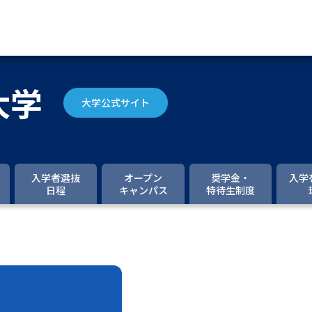
資料請求
大学
大学公式サイト
大学・短大の資料種類から請
大学パンフ
学部・学科パンフ
入学者選抜
オープン
奨学金・
入学
日程
キャンパス
特待生制度
総合型選抜・学校推薦型選抜 募集要項＆
大学入学共通テスト利用選抜の募集要項
大学・短大以外の資料から請
専門学校の資料請求
大学院の資料請求