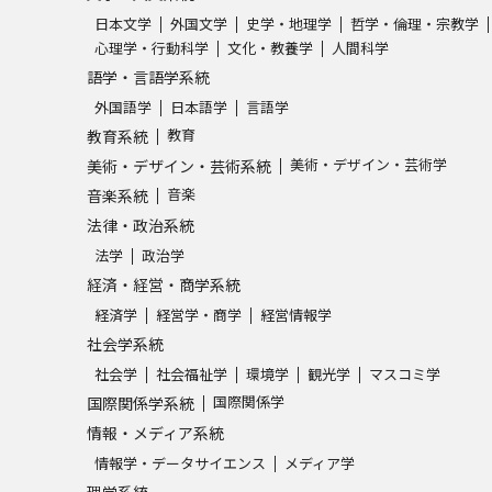
SELFBRAND特集ページ
日本文学
外国文学
史学・地理学
哲学・倫理・宗教学
心理学・行動科学
文化・教養学
人間科学
語学・言語学系統
オープンキャンパスなどを調
外国語学
日本語学
言語学
教育
教育系統
オープンキャンパス検索
実施プログラ
美術・デザイン・芸術学
美術・デザイン・芸術系統
来場型・Web型イベント特集
夢ナビ
音楽
音楽系統
法律・政治系統
法学
政治学
受験準備
経済・経営・商学系統
経済学
経営学・商学
経営情報学
社会学系統
志望校・出願校を調べる
社会学
社会福祉学
環境学
観光学
マスコミ学
国際関係学
国際関係学系統
併願校選び
受験スケジュールを立てよ
情報・メディア系統
テレメール全国一斉進学調査
新生活お
情報学・データサイエンス
メディア学