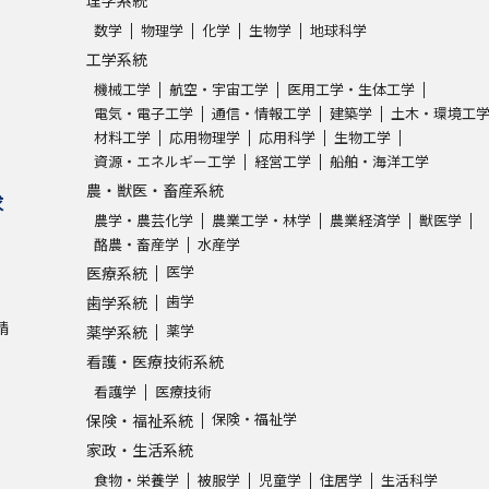
理学系統
数学
物理学
化学
生物学
地球科学
学問発見
工学系統
機械工学
航空・宇宙工学
医用工学・生体工学
電気・電子工学
通信・情報工学
建築学
土木・環境工
材料工学
応用物理学
応用科学
生物工学
大学で学びたい学問発見
資源・エネルギー工学
経営工学
船舶・海洋工学
農・獣医・畜産系統
学問のミニ講義「夢ナビ講義」
学問分
求
農学・農芸化学
農業工学・林学
農業経済学
獣医学
酪農・畜産学
水産学
医学
医療系統
ユーザーサポート
歯学
歯学系統
請
薬学
薬学系統
Ｑ＆Ａ よくあるご質問
大学進学IDにつ
看護・医療技術系統
看護学
医療技術
資料の料金の
お支払いについて
受付内容
保険・福祉学
保険・福祉系統
個人情報取扱規定
特定商取引表記
お
家政・生活系統
受験情報リンク
食物・栄養学
被服学
児童学
住居学
生活科学