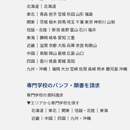
北海道
北海道
東北
青森
岩手
宮城
秋田
山形
福島
関東
茨城
栃木
群馬
埼玉
千葉
東京
神奈川
山梨
信越・北陸
新潟
長野
富山
石川
福井
東海
静岡
岐阜
愛知
三重
近畿
滋賀
京都
大阪
兵庫
奈良
和歌山
中国
鳥取
岡山
島根
広島
山口
四国
香川
徳島
愛媛
高知
九州・沖縄
福岡
大分
宮崎
佐賀
長崎
熊本
鹿児島
沖縄
専門学校のパンフ・願書を請求
専門学校の資料請求
▼エリアから専門学校を探す
北海道
東北
関東
信越・北陸
東海
近畿
中国
四国
九州・沖縄