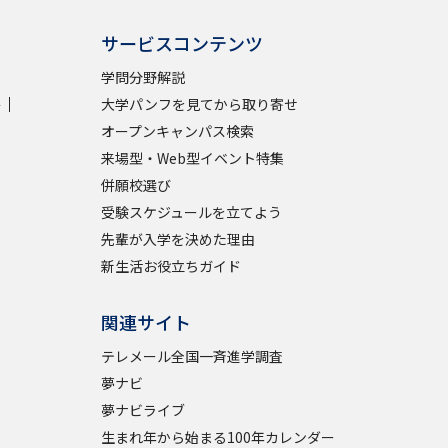
サービスコンテンツ
学問検索
学問分野解説
学
大学パンフを見てから取り寄せ
オープンキャンパス検索
来場型・Web型イベント特集
野解説
学問の教科書
夢ナビライブ
併願校選び
受験スケジュールを立てよう
先輩が入学を決めた理由
新生活お役立ちガイド
関連サイト
いて
このサイトについて
テレメール全国一斉進学調査
・発送状況の確認
テレメール
お支払いサイト
夢ナビ
問合せ先
テレメール進学カタログ
訂正のご案内
夢ナビライブ
生まれ年から始まる100年カレンダー