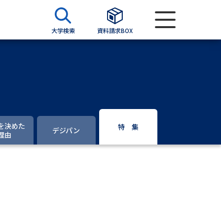
大学検索
資料請求BOX
資料検索
求
を決めた
特 集
デジパン
理由
願書
＆願書
過去問題集
求
留学・進学関連、塾・予備校