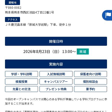
開催地
〒860-0082
データサイエンス特集
奨学金・特待生制度特集
熊本県熊本市西区池田4丁目22番1号
アクセス
デジタルパンフレット
進路の３択
ＪＲ鹿児島本線「崇城大学前駅」下車、徒歩１分
新学年スタート号特集ページ
新学年スタート号特集ページ
（高3生用）
（高2生用）
開催日時
2026年8月23日（日） 13:00～
来場
SELFBRAND特集ページ
実施内容
オープンキャンパスなどを調べる
学部・学科説明
入試情報説明
保護者向け説明
オープンキャンパス検索
実施プログラムから探す
模擬授業
キャンパスツアー
個別相談会
先輩との交流
プレゼント特典
要予約
来場型・Web型イベント特集
夢ナビライブ
今回のオープンキャンパスでは関心のある学科が準備している学科プログラムに参
加することが出来ます。
受験生の方で「専願志選抜」に出願予定の方は受験学科のプログラムに参加するこ