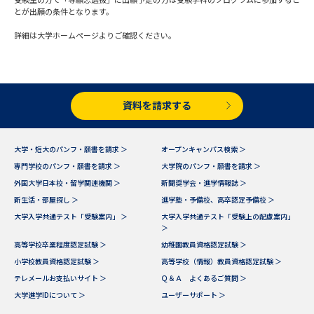
受験準備
資料検索
とが出願の条件となります。
詳細は大学ホームページよりご確認ください。
志望校・出願校を調べる
併願校選び
受験スケジュールを立てよう
資料を請求する
先輩が入学を決めた理由
テレメール全国一斉進学調査
大学・短大のパンフ・願書を請求 ＞
オープンキャンパス検索 ＞
専門学校のパンフ・願書を請求 ＞
大学院のパンフ・願書を請求 ＞
新生活お役立ちガイド
外国大学日本校・留学関連機関 ＞
新聞奨学会・進学情報誌 ＞
新生活・部屋探し ＞
進学塾・予備校、高卒認定予備校 ＞
大学入学共通テスト「受験案内」 ＞
大学入学共通テスト「受験上の配慮案内」
学問発見
学問検索
＞
高等学校卒業程度認定試験 ＞
幼稚園教員資格認定試験 ＞
小学校教員資格認定試験 ＞
高等学校（情報）教員資格認定試験 ＞
テレメールお支払いサイト ＞
Ｑ＆Ａ よくあるご質問 ＞
大学で学びたい学問発見
大学進学IDについて ＞
ユーザーサポート ＞