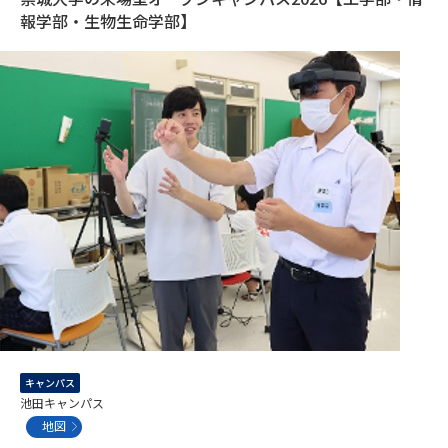
専門学校の資料請求
大学院の資料請求
報学部・生物生命学部】
大学入学共通テスト「受験案
留学・進学関連、塾・予備校
内」の請求
大学入学共通テスト「受験上の
高等学校卒業程度認定試験
配慮案内」の請求
幼稚園教員資格認定試験
小学校教員資格認定試験
高等学校（情報）教員資格認定
試験
大学研究
大学検索
大学で学べる内容や特徴を調べる
キャンパス
池田キャンパス
国際・グローバルに強い大学特
地図
新増設大学・学部・学科特集
集