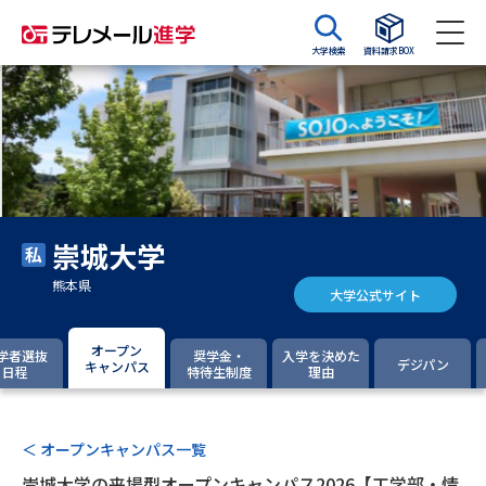
大学検索
資料請求BOX
資料請求
資料検索
大学・短大の資料種類から請求
崇城大学
大学パンフ
学部・学科パンフ
熊本県
大学公式サイト
総合型選抜・学校推薦型選抜 募
大学入学共通テスト利用選抜の
集要項＆願書
募集要項＆願書
オープン
学者選抜
奨学金・
入学を決めた
デジパン
キャンパス
日程
特待生制度
理由
過去問題集
大学・短大以外の資料から請求
＜ オープンキャンパス一覧
崇城大学の来場型オープンキャンパス2026【工学部・情