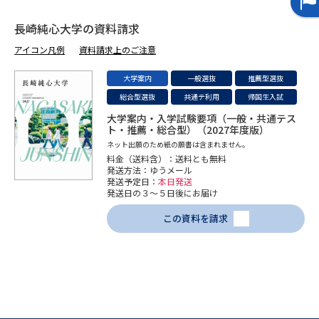
長崎純心大学の資料請求
データサイエンス特集
奨学金・特待生制度特集
アイコン凡例
資料請求上のご注意
デジタルパンフレット
進路の３択
大学案内
一般選抜
推薦型選抜
総合型選抜
共通テ利用
帰国生入試
新学年スタート号特集ページ
新学年スタート号特集ページ
（高3生用）
（高2生用）
大学案内・入学試験要項（一般・共通テス
ト・推薦・総合型）（2027年度版）
ネット出願のため紙の願書は含まれません。
SELFBRAND特集ページ
料金（送料含）：送料とも無料
発送方法：ゆうメール
発送予定日：
本日発送
オープンキャンパスなどを調べる
発送日の３～５日後にお届け
この資料を請求
オープンキャンパス検索
実施プログラムから探す
来場型・Web型イベント特集
夢ナビライブ