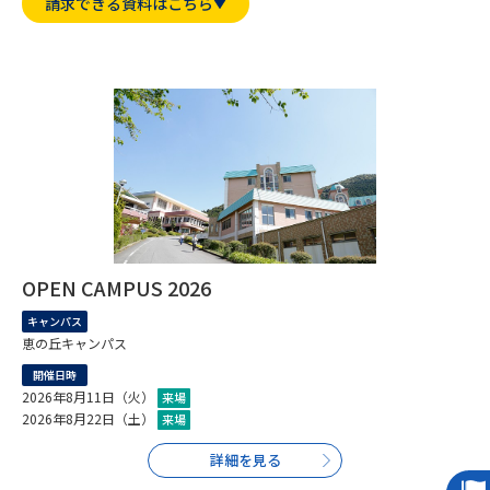
専門学校の資料請求
大学院の資料請求
請求できる資料はこちら
大学入学共通テスト「受験案
留学・進学関連、塾・予備校
内」の請求
大学入学共通テスト「受験上の
高等学校卒業程度認定試験
配慮案内」の請求
幼稚園教員資格認定試験
小学校教員資格認定試験
高等学校（情報）教員資格認定
試験
OPEN CAMPUS 2026
キャンパス
大学研究
大学検索
恵の丘キャンパス
開催日時
2026年8月11日（火）
来場
大学で学べる内容や特徴を調べる
2026年8月22日（土）
来場
詳細を見る
国際・グローバルに強い大学特
新増設大学・学部・学科特集
集