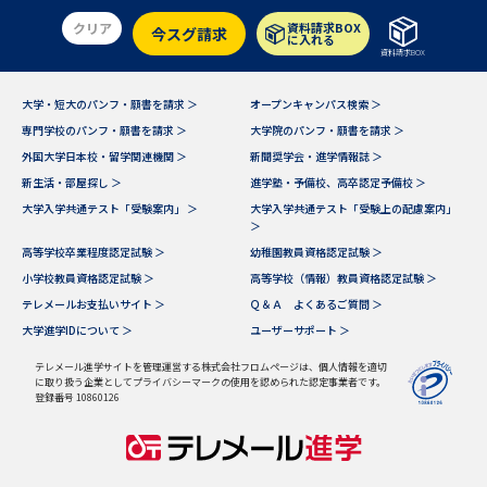
受験準備
資料検索
クリア
資料請求BOX
今スグ請求
に入れる
資料請求BOX
志望校・出願校を調べる
大学・短大のパンフ・願書を請求 ＞
オープンキャンパス検索 ＞
専門学校のパンフ・願書を請求 ＞
大学院のパンフ・願書を請求 ＞
併願校選び
受験スケジュールを立てよう
外国大学日本校・留学関連機関 ＞
新聞奨学会・進学情報誌 ＞
新生活・部屋探し ＞
進学塾・予備校、高卒認定予備校 ＞
先輩が入学を決めた理由
テレメール全国一斉進学調査
大学入学共通テスト「受験案内」 ＞
大学入学共通テスト「受験上の配慮案内」
＞
高等学校卒業程度認定試験 ＞
幼稚園教員資格認定試験 ＞
新生活お役立ちガイド
小学校教員資格認定試験 ＞
高等学校（情報）教員資格認定試験 ＞
テレメールお支払いサイト ＞
Ｑ＆Ａ よくあるご質問 ＞
大学進学IDについて ＞
ユーザーサポート ＞
学問発見
学問検索
テレメール進学サイトを管理運営する株式会社フロムページは、個人情報を適切
に取り扱う企業としてプライバシーマークの使用を認められた認定事業者です。
登録番号 10860126
大学で学びたい学問発見