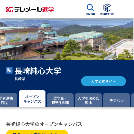
大学検索
資料請求BOX
資料請求
資料検索
大学・短大の資料種類から請求
長崎純心大学
大学パンフ
学部・学科パンフ
長崎県
大学公式サイト
総合型選抜・学校推薦型選抜 募
大学入学共通テスト利用選抜の
集要項＆願書
募集要項＆願書
オープン
学者選抜
奨学金・
入学を決めた
デジパン
キャンパス
日程
特待生制度
理由
過去問題集
大学・短大以外の資料から請求
長崎純心大学のオープンキャンパス