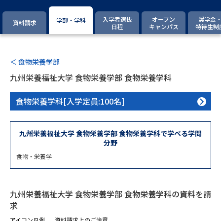
専門学校の資料請求
大学院の資料請求
入学者選抜
オープン
奨学金
学部・学科
資料請求
大学入学共通テスト「受験案
日程
キャンパス
特待生制
留学・進学関連、塾・予備校
内」の請求
大学入学共通テスト「受験上の
高等学校卒業程度認定試験
配慮案内」の請求
＜ 食物栄養学部
九州栄養福祉大学 食物栄養学部 食物栄養学科
幼稚園教員資格認定試験
小学校教員資格認定試験
食物栄養学科[入学定員:100名]
高等学校（情報）教員資格認定
試験
九州栄養福祉大学 食物栄養学部 食物栄養学科で学べる学問
分野
大学研究
大学検索
食物・栄養学
大学で学べる内容や特徴を調べる
九州栄養福祉大学 食物栄養学部 食物栄養学科の資料を請
求
国際・グローバルに強い大学特
新増設大学・学部・学科特集
集
アイコン凡例
資料請求上のご注意