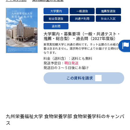
大学案内
一般選抜
推薦型選抜
データサイエンス特集
奨学金・特待生制度特集
総合型選抜
共通テ利用
社会人入試
過去問
デジタルパンフレット
進路の３択
大学案内・募集要項（一般・共通テスト・
推薦・総合型）・過去問（2027年度版）
新学年スタート号特集ページ
新学年スタート号特集ページ
東筑紫短期大学と共通の資料です。ネット出願のため紙の願
（高3生用）
（高2生用）
書は含まれません。請求時の学年によりお届けする資料が異
なります。
料金（送料含）：送料とも無料
SELFBRAND特集ページ
発送予定日：
明日発送
発送日の３～５日後にお届け
オープンキャンパスなどを調べる
この資料を請求
オープンキャンパス検索
実施プログラムから探す
来場型・Web型イベント特集
夢ナビライブ
九州栄養福祉大学 食物栄養学部 食物栄養学科のキャンパ
ス