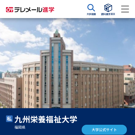
大学検索
資料請求BOX
資料請求
資料検索
大学・短大の資料種類から請求
大学パンフ
学部・学科パンフ
総合型選抜・学校推薦型選抜 募
大学入学共通テスト利用選抜の
集要項＆願書
募集要項＆願書
過去問題集
九州栄養福祉大学
大学・短大以外の資料から請求
福岡県
大学公式サイト