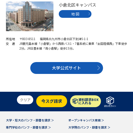
受験準備
資料検索
小倉北区キャンパス
地 図
志望校・出願校を調べる
併願校選び
受験スケジュールを立てよう
所在地
〒803-8511 福岡県北九州市小倉北区下到津5-1-1
交 通
JR鹿児島本線「小倉駅」から西鉄バス1・7番系統に乗車「金田陸橋西」下車徒歩
2分。JR日豊本線「南小倉駅」徒歩15分。
先輩が入学を決めた理由
テレメール全国一斉進学調査
大学公式サイト
新生活お役立ちガイド
学問発見
学問検索
クリア
資料請求BOX
今スグ請求
に入れる
資料請求BOX
大学で学びたい学問発見
大学・短大のパンフ・願書を請求 ＞
オープンキャンパス検索 ＞
専門学校のパンフ・願書を請求 ＞
大学院のパンフ・願書を請求 ＞