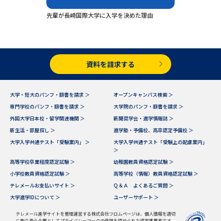
専門学校の資料請求
大学院の資料請求
先輩が長崎国際大学に入学を決めた理由
大学入学共通テスト「受験案
留学・進学関連、塾・予備校
内」の請求
大学入学共通テスト「受験上の
高等学校卒業程度認定試験
配慮案内」の請求
資料を請求する
幼稚園教員資格認定試験
小学校教員資格認定試験
大学・短大のパンフ・願書を請求 ＞
オープンキャンパス検索 ＞
高等学校（情報）教員資格認定
専門学校のパンフ・願書を請求 ＞
大学院のパンフ・願書を請求 ＞
試験
外国大学日本校・留学関連機関 ＞
新聞奨学会・進学情報誌 ＞
新生活・部屋探し ＞
進学塾・予備校、高卒認定予備校 ＞
大学入学共通テスト「受験案内」 ＞
大学入学共通テスト「受験上の配慮案内」
大学研究
大学検索
＞
高等学校卒業程度認定試験 ＞
幼稚園教員資格認定試験 ＞
小学校教員資格認定試験 ＞
高等学校（情報）教員資格認定試験 ＞
テレメールお支払いサイト ＞
Ｑ＆Ａ よくあるご質問 ＞
大学で学べる内容や特徴を調べる
大学進学IDについて ＞
ユーザーサポート ＞
国際・グローバルに強い大学特
新増設大学・学部・学科特集
テレメール進学サイトを管理運営する株式会社フロムページは、個人情報を適切
集
に取り扱う企業としてプライバシーマークの使用を認められた認定事業者です。