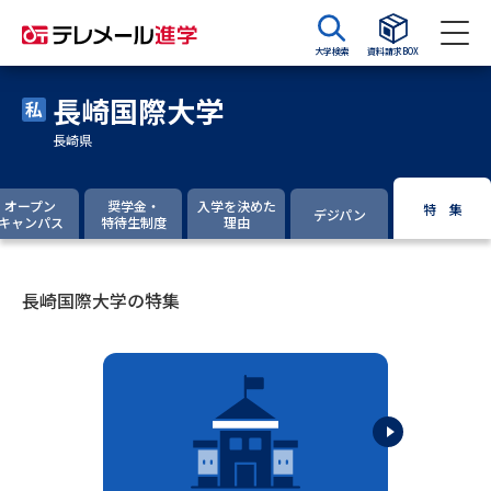
大学検索
資料請求BOX
長崎国際大学
資料請求
資料検索
長崎県
大学・短大の資料種類から請求
オープン
奨学金・
入学を決めた
特 集
デジパン
キャンパス
特待生制度
理由
大学パンフ
学部・学科パンフ
長崎国際大学の特集
総合型選抜・学校推薦型選抜 募
大学入学共通テスト利用選抜の
集要項＆願書
募集要項＆願書
過去問題集
大学・短大以外の資料から請求