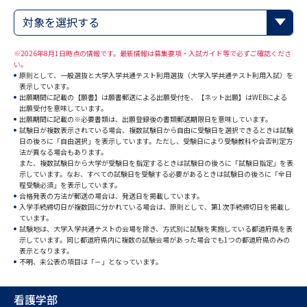
専門学校の資料請求
大学院の資料請求
対象を選択する
大学入学共通テスト「受験案
留学・進学関連、塾・予備校
内」の請求
※2026年8月1日時点の情報です。最新情報は募集要項・入試ガイド等で必ずご確認くださ
い。
大学入学共通テスト「受験上の
原則として、一般選抜と大学入学共通テスト利用選抜（大学入学共通テスト利用入試）を
高等学校卒業程度認定試験
配慮案内」の請求
表示しています。
出願期間に記載の【願書】は願書郵送による出願受付を、【ネット出願】はWEBによる
出願受付を意味しています。
幼稚園教員資格認定試験
小学校教員資格認定試験
出願期間に記載の※必要書類は、出願登録後の書類郵送期限日を意味しています。
試験日が複数表示されている場合、複数試験日から自由に受験日を選択できるときは試験
日の後ろに「自由選択」を表示しています。ただし、受験日により受験教科や合否判定方
高等学校（情報）教員資格認定
法が異なる場合もあります。
試験
また、複数試験日から大学が受験日を指定するときは試験日の後ろに「試験日指定」を表
示しています。なお、すべての試験日を受験する必要があるときは試験日の後ろに「全日
程受験必須」を表示しています。
合格発表の方法が郵送の場合は、発送日を掲載しています。
大学研究
大学検索
入学手続締切日が複数回に分かれている場合は、原則として、第1次手続締切日を掲載し
ています。
試験地は、大学入学共通テストの会場を除き、方式別に試験を実施している都道府県を表
示しています。同じ都道府県内に複数の試験会場があった場合でも1つの都道府県のみの
表示となります。
大学で学べる内容や特徴を調べる
不明、未公表の項目は「－」となっています。
国際・グローバルに強い大学特
新増設大学・学部・学科特集
看護学部
集