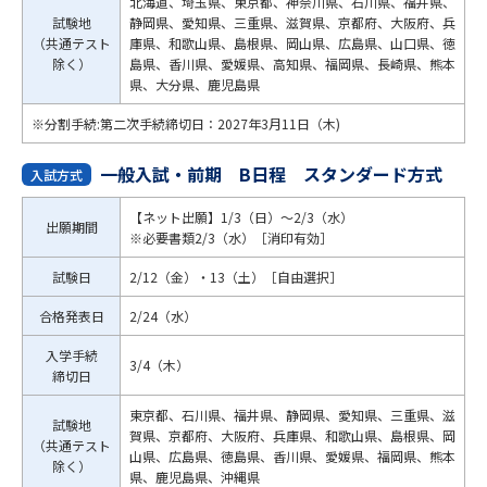
北海道、埼玉県、東京都、神奈川県、石川県、福井県、
試験地
静岡県、愛知県、三重県、滋賀県、京都府、大阪府、兵
（共通テスト
庫県、和歌山県、島根県、岡山県、広島県、山口県、徳
除く）
島県、香川県、愛媛県、高知県、福岡県、長崎県、熊本
県、大分県、鹿児島県
※分割手続:第二次手続締切日：2027年3月11日（木)
一般入試・前期 B日程 スタンダード方式
入試方式
【ネット出願】1/3（日）～2/3（水）
出願期間
※必要書類2/3（水）［消印有効］
試験日
2/12（金）・13（土）［自由選択］
合格発表日
2/24（水）
入学手続
3/4（木）
締切日
東京都、石川県、福井県、静岡県、愛知県、三重県、滋
試験地
賀県、京都府、大阪府、兵庫県、和歌山県、島根県、岡
（共通テスト
山県、広島県、徳島県、香川県、愛媛県、福岡県、熊本
除く）
県、鹿児島県、沖縄県