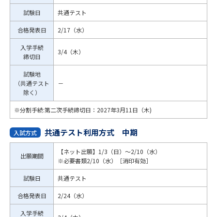
試験日
共通テスト
合格発表日
2/17（水）
入学手続
3/4（木）
締切日
試験地
（共通テスト
－
除く）
※分割手続:第二次手続締切日：2027年3月11日（木)
共通テスト利用方式 中期
入試方式
【ネット出願】1/3（日）～2/10（水）
出願期間
※必要書類2/10（水）［消印有効］
試験日
共通テスト
合格発表日
2/24（水）
入学手続