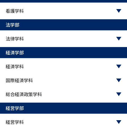
看護学科
データサイエンス特集
奨学金・特待生制度特集
法学部
デジタルパンフレット
進路の３択
法律学科
新学年スタート号特集ページ
新学年スタート号特集ページ
（高3生用）
（高2生用）
経済学部
SELFBRAND特集ページ
経済学科
オープンキャンパスなどを調べる
国際経済学科
オープンキャンパス検索
実施プログラムから探す
総合経済政策学科
来場型・Web型イベント特集
夢ナビライブ
経営学部
経営学科