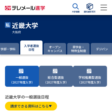
大学検索
資料請求BOX
近畿大学
資料請求
資料検索
大阪府
大学・短大の資料種類から請求
入学者選抜
オープン
奨学金・
学部・学科
デジパン
日程
キャンパス
特待生制度
大学パンフ
学部・学科パンフ
総合型選抜・学校推薦型選抜 募
大学入学共通テスト利用選抜の
集要項＆願書
募集要項＆願書
一般選抜
総合型選抜
学校推薦型選抜
（2027年度入学）
（2027年度入学）
（2027年度入学）
過去問題集
近畿大学の一般選抜日程
大学・短大以外の資料から請求
請求できる資料はこちら