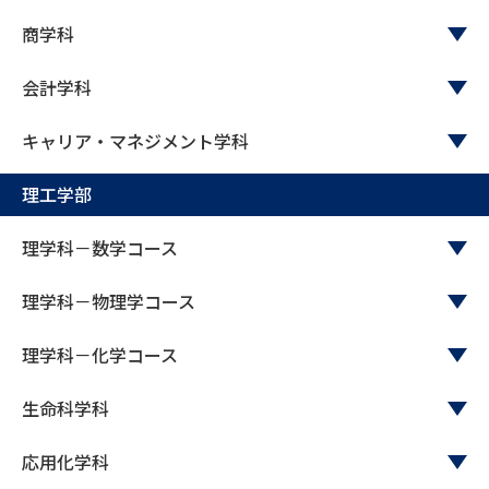
受験準備
資料検索
商学科
志望校・出願校を調べる
会計学科
キャリア・マネジメント学科
併願校選び
受験スケジュールを立てよう
理工学部
先輩が入学を決めた理由
テレメール全国一斉進学調査
理学科－数学コース
新生活お役立ちガイド
理学科－物理学コース
学問発見
学問検索
理学科－化学コース
生命科学科
大学で学びたい学問発見
応用化学科