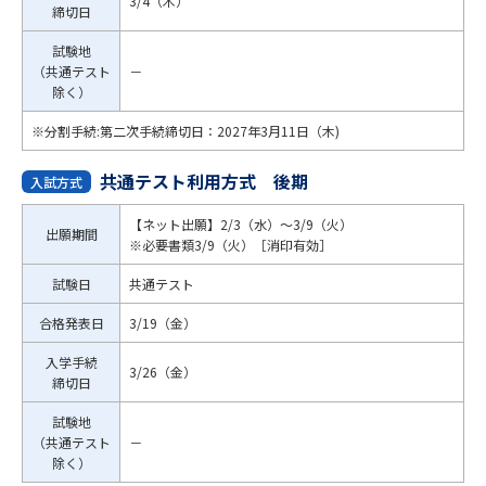
3/4（木）
締切日
試験地
（共通テスト
－
除く）
※分割手続:第二次手続締切日：2027年3月11日（木)
共通テスト利用方式 後期
入試方式
【ネット出願】2/3（水）～3/9（火）
出願期間
※必要書類3/9（火）［消印有効］
試験日
共通テスト
合格発表日
3/19（金）
入学手続
3/26（金）
締切日
試験地
（共通テスト
－
除く）