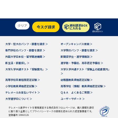
クリア
資料請求BOX
今スグ請求
に入れる
資料請求BOX
大学・短大のパンフ・願書を請求 ＞
オープンキャンパス検索 ＞
専門学校のパンフ・願書を請求 ＞
大学院のパンフ・願書を請求 ＞
外国大学日本校・留学関連機関 ＞
新聞奨学会・進学情報誌 ＞
新生活・部屋探し ＞
進学塾・予備校、高卒認定予備校 ＞
大学入学共通テスト「受験案内」 ＞
大学入学共通テスト「受験上の配慮案内」
＞
高等学校卒業程度認定試験 ＞
幼稚園教員資格認定試験 ＞
小学校教員資格認定試験 ＞
高等学校（情報）教員資格認定試験 ＞
テレメールお支払いサイト ＞
Ｑ＆Ａ よくあるご質問 ＞
大学進学IDについて ＞
ユーザーサポート ＞
テレメール進学サイトを管理運営する株式会社フロムページは、個人情報を適切
に取り扱う企業としてプライバシーマークの使用を認められた認定事業者です。
登録番号 10860126