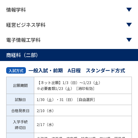
情報学科
経営ビジネス学科
電子情報工学科
商経科（二部）
一般入試・前期 A日程 スタンダード方式
入試方式
【ネット出願】1/3（日）～1/23（土）
出願期間
※必要書類1/23（土）［消印有効］
試験日
1/30（土）・31（日）［自由選択］
合格発表日
2/10（水）
入学手続
2/17（水）
締切日