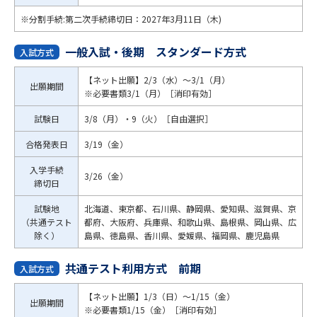
※分割手続:第二次手続締切日：2027年3月11日（木)
一般入試・後期 スタンダード方式
入試方式
【ネット出願】2/3（水）～3/1（月）
出願期間
※必要書類3/1（月）［消印有効］
試験日
3/8（月）・9（火）［自由選択］
合格発表日
3/19（金）
入学手続
3/26（金）
締切日
試験地
北海道、東京都、石川県、静岡県、愛知県、滋賀県、京
（共通テスト
都府、大阪府、兵庫県、和歌山県、島根県、岡山県、広
除く）
島県、徳島県、香川県、愛媛県、福岡県、鹿児島県
共通テスト利用方式 前期
入試方式
【ネット出願】1/3（日）～1/15（金）
出願期間
※必要書類1/15（金）［消印有効］