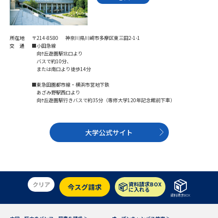
学問のミニ講義「夢ナビ講義」
学問分野解説
学問の教科書
夢ナビライブ
所在地
〒214-8580 神奈川県川崎市多摩区東三田2-1-1
交 通
■小田急線
向ｹ丘遊園駅北口より
ユーザーサポート
バスで約10分、
または南口より徒歩14分
Ｑ＆Ａ よくあるご質問
大学進学IDについて
■東急田園都市線・横浜市営地下鉄
あざみ野駅西口より
向ｹ丘遊園駅行きバスで約35分（専修大学120年記念館前下車）
資料の料金の
受付内容・発送状況の確認
お支払いについて
大学公式サイト
テレメール
個人情報取扱規定
お支払いサイト
テレメール進学カタログ
特定商取引表記
訂正のご案内
クリア
資料請求BOX
今スグ請求
に入れる
資料請求BOX