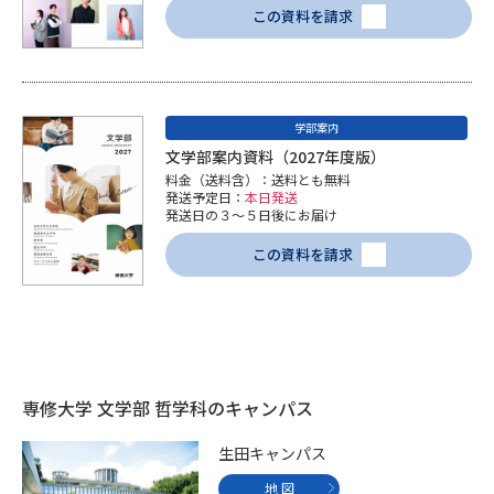
受験準備
資料検索
この資料を請求
志望校・出願校を調べる
学部案内
併願校選び
受験スケジュールを立てよう
文学部案内資料（2027年度版）
料金（送料含）：送料とも無料
発送予定日：
本日発送
先輩が入学を決めた理由
テレメール全国一斉進学調査
発送日の３～５日後にお届け
この資料を請求
新生活お役立ちガイド
学問発見
学問検索
専修大学 文学部 哲学科のキャンパス
大学で学びたい学問発見
生田キャンパス
地 図