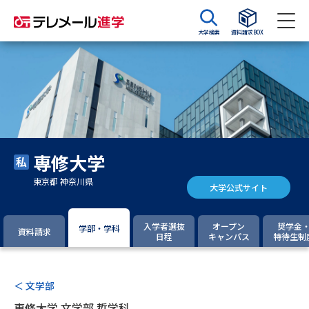
大学検索
資料請求BOX
資料請求
資料検索
大学・短大の資料種類から請求
専修大学
大学パンフ
学部・学科パンフ
東京都 神奈川県
大学公式サイト
総合型選抜・学校推薦型選抜 募
大学入学共通テスト利用選抜の
集要項＆願書
募集要項＆願書
入学者選抜
オープン
奨学金
学部・学科
資料請求
日程
キャンパス
特待生制
過去問題集
大学・短大以外の資料から請求
＜ 文学部
専修大学 文学部 哲学科