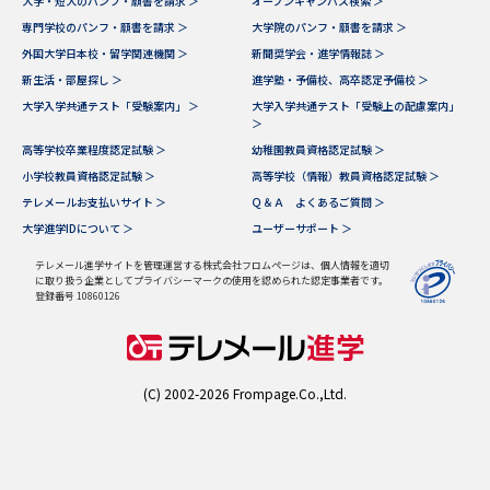
大学・短大のパンフ・願書を請求 ＞
オープンキャンパス検索 ＞
専門学校のパンフ・願書を請求 ＞
大学院のパンフ・願書を請求 ＞
外国大学日本校・留学関連機関 ＞
新聞奨学会・進学情報誌 ＞
新生活・部屋探し ＞
進学塾・予備校、高卒認定予備校 ＞
大学入学共通テスト「受験案内」 ＞
大学入学共通テスト「受験上の配慮案内」
＞
高等学校卒業程度認定試験 ＞
幼稚園教員資格認定試験 ＞
小学校教員資格認定試験 ＞
高等学校（情報）教員資格認定試験 ＞
テレメールお支払いサイト ＞
Ｑ＆Ａ よくあるご質問 ＞
大学進学IDについて ＞
ユーザーサポート ＞
テレメール進学サイトを管理運営する株式会社フロムページは、個人情報を適切
に取り扱う企業としてプライバシーマークの使用を認められた認定事業者です。
登録番号 10860126
(C) 2002-2026 Frompage.Co.,Ltd.