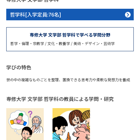
専門学校の資料請求
大学院の資料請求
哲学科[入学定員:76名]
大学入学共通テスト「受験案
留学・進学関連、塾・予備校
内」の請求
大学入学共通テスト「受験上の
専修大学 文学部 哲学科で学べる学問分野
高等学校卒業程度認定試験
配慮案内」の請求
哲学・倫理・宗教学 / 文化・教養学 / 美術・デザイン・芸術学
幼稚園教員資格認定試験
小学校教員資格認定試験
高等学校（情報）教員資格認定
学びの特色
試験
世の中の複雑なものごとを整理、置換できる思考力や柔軟な発想力を養成
大学研究
大学検索
専修大学 文学部 哲学科の教員による学問・研究
大学で学べる内容や特徴を調べる
国際・グローバルに強い大学特
新増設大学・学部・学科特集
集