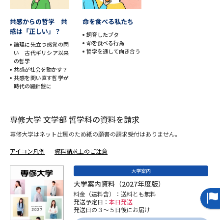
データサイエンス特集
奨学金・特待生制度特集
共感からの哲学 共
命を食べる私たち
感は「正しい」？
飼育したブタ
命を食べる行為
論理に先立つ感覚の問
デジタルパンフレット
進路の３択
哲学を通して向き合う
い 古代ギリシア以来
の哲学
新学年スタート号特集ページ
共感が社会を動かす？
新学年スタート号特集ページ
共感を問い直す哲学が
（高3生用）
（高2生用）
時代の羅針盤に
SELFBRAND特集ページ
専修大学 文学部 哲学科の資料を請求
オープンキャンパスなどを調べる
専修大学はネット出願のため紙の願書の請求受付はありません。
アイコン凡例
資料請求上のご注意
オープンキャンパス検索
実施プログラムから探す
大学案内
来場型・Web型イベント特集
夢ナビライブ
大学案内資料（2027年度版）
料金（送料含）：送料とも無料
発送予定日：
本日発送
発送日の３～５日後にお届け