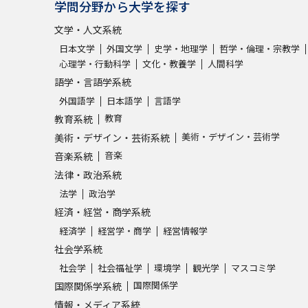
学問分野から大学を探す
文学・人文系統
学問発見
日本文学
外国文学
史学・地理学
哲学・倫理・宗教学
心理学・行動科学
文化・教養学
人間科学
語学・言語学系統
大学で学びたい学問発見
外国語学
日本語学
言語学
教育
教育系統
学問のミニ講義「夢ナビ講義」
学問分
美術・デザイン・芸術学
美術・デザイン・芸術系統
音楽
音楽系統
法律・政治系統
ユーザーサポート
法学
政治学
経済・経営・商学系統
Ｑ＆Ａ よくあるご質問
大学進学IDにつ
経済学
経営学・商学
経営情報学
社会学系統
資料の料金の
お支払いについて
受付内容
社会学
社会福祉学
環境学
観光学
マスコミ学
個人情報取扱規定
特定商取引表記
お
国際関係学
国際関係学系統
受験情報リンク
情報・メディア系統