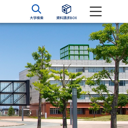
大学検索
資料請求BOX
資料検索
求
願書
＆願書
過去問題集
求
留学・進学関連、塾・予備校