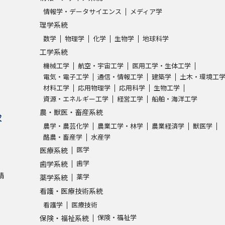
情報学・データサイエンス
メディア学
理学系統
数学
物理学
化学
生物学
地球科学
工学系統
機械工学
航空・宇宙工学
医用工学・生体工学
電気・電子工学
通信・情報工学
建築学
土木・環境工
材料工学
応用物理学
応用科学
生物工学
資源・エネルギー工学
経営工学
船舶・海洋工学
農・獣医・畜産系統
求
農学・農芸化学
農業工学・林学
農業経済学
獣医学
酪農・畜産学
水産学
医学
医療系統
歯学
歯学系統
請
薬学
薬学系統
看護・医療技術系統
看護学
医療技術
保険・福祉学
保険・福祉系統