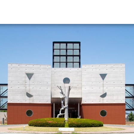
資料請求
大学・短大の資料種類から請
大学パンフ
学部・学科パンフ
総合型選抜・学校推薦型選抜 募集要項＆
大学入学共通テスト利用選抜の募集要項
大学・短大以外の資料から請
専門学校の資料請求
大学院の資料請求