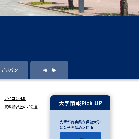
」の請求
高等学校卒業程度認定試験
格認定試験
大学検索
デジパン
特 集
べる
アイコン凡例
ローバルに強い大学特集
大学情報Pick UP
資料請求上のご注意
制度特集
デジタルパンフレット
先輩が青森県立保健大学
ジ（高3生用）
に入学を決めた理由
）