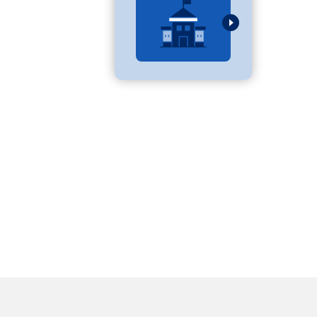
べる
ムから探す
ライブ
資料検索
う
先輩が入学を決めた理由
役立ちガイド