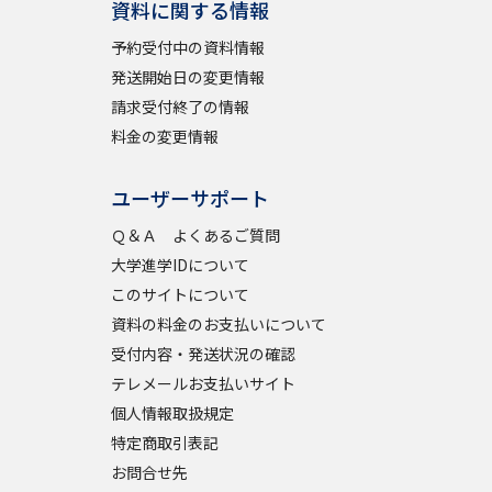
資料に関する情報
予約受付中の資料情報
学問検索
発送開始日の変更情報
請求受付終了の情報
料金の変更情報
野解説
学問の教科書
夢ナビライブ
ユーザーサポート
Ｑ＆Ａ よくあるご質問
大学進学IDについて
このサイトについて
資料の料金のお支払いについて
受付内容・発送状況の確認
いて
このサイトについて
テレメールお支払いサイト
・発送状況の確認
テレメール
お支払いサイト
個人情報取扱規定
問合せ先
テレメール進学カタログ
訂正のご案内
特定商取引表記
お問合せ先