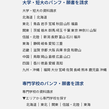
大学・短大のパンフ・願書を請求
大学・短大の資料請求
北海道
北海道
東北
青森
岩手
宮城
秋田
山形
福島
関東
茨城
栃木
群馬
埼玉
千葉
東京
神奈川
山梨
信越・北陸
新潟
長野
富山
石川
福井
東海
静岡
岐阜
愛知
三重
近畿
滋賀
京都
大阪
兵庫
奈良
和歌山
中国
鳥取
岡山
島根
広島
山口
四国
香川
徳島
愛媛
高知
九州・沖縄
福岡
大分
宮崎
佐賀
長崎
熊本
鹿児島
沖縄
専門学校のパンフ・願書を請求
専門学校の資料請求
▼エリアから専門学校を探す
北海道
東北
関東
信越・北陸
東海