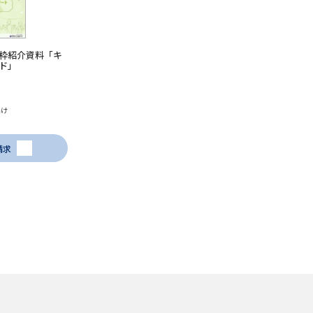
SELFBRAND特集ページ
オープンキャンパスなどを調
枠紹介資料「キ
ド」
オープンキャンパス検索
実施プログラ
来場型・Web型イベント特集
夢ナビ
届け
請求
受験準備
志望校・出願校を調べる
併願校選び
受験スケジュールを立てよ
テレメール全国一斉進学調査
新生活お