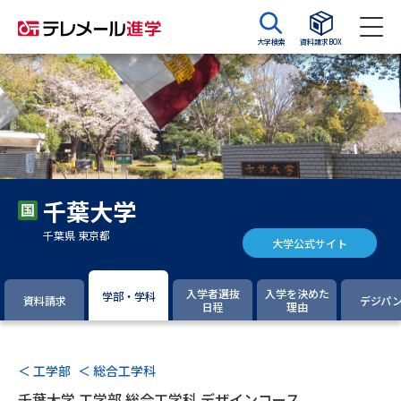
大学検索
資料請求BOX
資料請求
資料検索
大学・短大の資料種類から請求
千葉大学
大学パンフ
学部・学科パンフ
千葉県 東京都
大学公式サイト
総合型選抜・学校推薦型選抜 募
大学入学共通テスト利用選抜の
集要項＆願書
募集要項＆願書
入学者選抜
入学を決めた
学部・学科
資料請求
デジパ
日程
理由
過去問題集
大学・短大以外の資料から請求
＜ 工学部
＜ 総合工学科
千葉大学 工学部 総合工学科 デザインコース