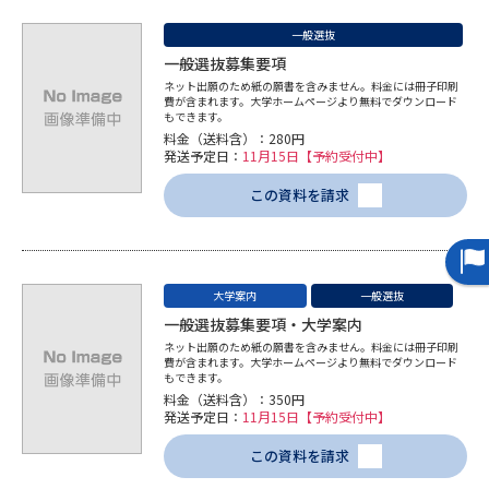
学問のミニ講義「夢ナビ講義」
学問分野解説
一般選抜
一般選抜募集要項
学問の教科書
夢ナビライブ
ネット出願のため紙の願書を含みません。料金には冊子印刷
費が含まれます。大学ホームページより無料でダウンロード
もできます。
ユーザーサポート
料金（送料含）：280円
発送予定日：
11月15日【予約受付中】
Ｑ＆Ａ よくあるご質問
大学進学IDについて
この資料を請求
資料の料金の
受付内容・発送状況の確認
お支払いについて
大学案内
一般選抜
テレメール
個人情報取扱規定
お支払いサイト
一般選抜募集要項・大学案内
ネット出願のため紙の願書を含みません。料金には冊子印刷
テレメール進学カタログ
費が含まれます。大学ホームページより無料でダウンロード
特定商取引表記
訂正のご案内
もできます。
料金（送料含）：350円
発送予定日：
11月15日【予約受付中】
この資料を請求