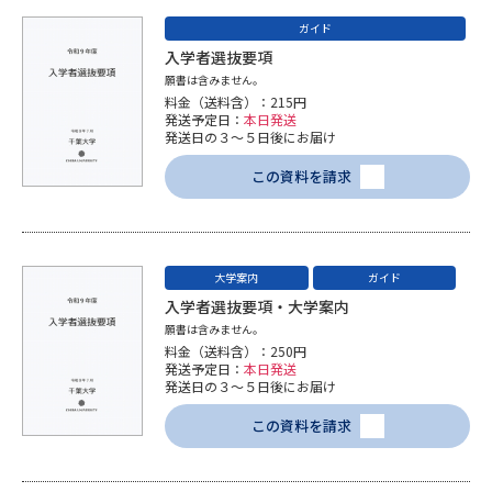
受験準備
資料検索
ガイド
入学者選抜要項
願書は含みません。
志望校・出願校を調べる
料金（送料含）：215円
発送予定日：
本日発送
発送日の３～５日後にお届け
併願校選び
受験スケジュールを立てよう
この資料を請求
先輩が入学を決めた理由
テレメール全国一斉進学調査
新生活お役立ちガイド
大学案内
ガイド
入学者選抜要項・大学案内
願書は含みません。
料金（送料含）：250円
学問発見
学問検索
発送予定日：
本日発送
発送日の３～５日後にお届け
この資料を請求
大学で学びたい学問発見