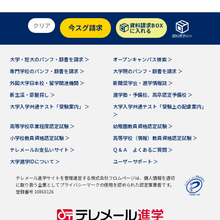
クリア
資料請求BOX
今スグ請求
に入れる
資料請求BOX
大学・短大のパンフ・願書を請求 ＞
オープンキャンパス検索 ＞
専門学校のパンフ・願書を請求 ＞
大学院のパンフ・願書を請求 ＞
外国大学日本校・留学関連機関 ＞
新聞奨学会・進学情報誌 ＞
新生活・部屋探し ＞
進学塾・予備校、高卒認定予備校 ＞
大学入学共通テスト「受験案内」 ＞
大学入学共通テスト「受験上の配慮案内」
＞
高等学校卒業程度認定試験 ＞
幼稚園教員資格認定試験 ＞
小学校教員資格認定試験 ＞
高等学校（情報）教員資格認定試験 ＞
テレメールお支払いサイト ＞
Ｑ＆Ａ よくあるご質問 ＞
大学進学IDについて ＞
ユーザーサポート ＞
テレメール進学サイトを管理運営する株式会社フロムページは、個人情報を適切
に取り扱う企業としてプライバシーマークの使用を認められた認定事業者です。
登録番号 10860126