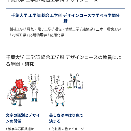
専門学校の資料請求
大学院の資料請求
大学入学共通テスト「受験案
千葉大学 工学部 総合工学科 デザインコースで学べる学問分
留学・進学関連、塾・予備校
内」の請求
野
機械工学 / 電気・電子工学 / 通信・情報工学 / 建築学 / 土木・環境工学
大学入学共通テスト「受験上の
高等学校卒業程度認定試験
/ 材料工学 / 応用物理学 / 応用化学
配慮案内」の請求
幼稚園教員資格認定試験
小学校教員資格認定試験
千葉大学 工学部 総合工学科 デザインコースの教員によ
高等学校（情報）教員資格認定
る学問・研究
試験
大学研究
大学検索
大学で学べる内容や特徴を調べる
文字の識別とデザイ
美しさはやはり色で
ンの関係
決まる
国際・グローバルに強い大学特
新増設大学・学部・学科特集
漢字は万国共通か
化粧品の色でイメージ
集