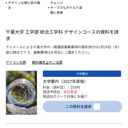
デザインは理と芸の融
チェンジ
合
チープさもボトルで高
データサイエンス特集
奨学金・特待生制度特集
級に変身
デジタルパンフレット
進路の３択
千葉大学 工学部 総合工学科 デザインコースの資料を請
求
新学年スタート号特集ページ
新学年スタート号特集ページ
（高3生用）
（高2生用）
テレメールによる千葉大学の一般選抜募集要項の請求受付は1月28日（木）
昼12時までです。募集要項はお早めにご請求ください。
SELFBRAND特集ページ
アイコン凡例
資料請求上のご注意
オープンキャンパスなどを調べる
大学案内
大学案内（2027年度版）
料金（送料含）：250円
オープンキャンパス検索
実施プログラムから探す
発送予定日：
本日発送
発送日の３～５日後にお届け
来場型・Web型イベント特集
夢ナビライブ
この資料を請求