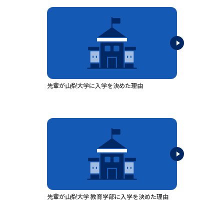
専門学校の資料請求
大学院の資料請求
大学入学共通テスト「受験案
留学・進学関連、塾・予備校
内」の請求
大学入学共通テスト「受験上の
高等学校卒業程度認定試験
配慮案内」の請求
幼稚園教員資格認定試験
小学校教員資格認定試験
先輩が山梨大学に入学を決めた理由
高等学校（情報）教員資格認定
試験
大学研究
大学検索
大学で学べる内容や特徴を調べる
先輩が山梨大学 教育学部に入学を決めた理由
国際・グローバルに強い大学特
新増設大学・学部・学科特集
集