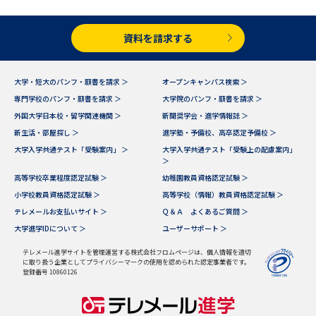
受験準備
資料検索
資料を請求する
志望校・出願校を調べる
大学・短大のパンフ・願書を請求 ＞
オープンキャンパス検索 ＞
併願校選び
受験スケジュールを立てよう
専門学校のパンフ・願書を請求 ＞
大学院のパンフ・願書を請求 ＞
外国大学日本校・留学関連機関 ＞
新聞奨学会・進学情報誌 ＞
先輩が入学を決めた理由
テレメール全国一斉進学調査
新生活・部屋探し ＞
進学塾・予備校、高卒認定予備校 ＞
大学入学共通テスト「受験案内」 ＞
大学入学共通テスト「受験上の配慮案内」
＞
新生活お役立ちガイド
高等学校卒業程度認定試験 ＞
幼稚園教員資格認定試験 ＞
小学校教員資格認定試験 ＞
高等学校（情報）教員資格認定試験 ＞
テレメールお支払いサイト ＞
Ｑ＆Ａ よくあるご質問 ＞
学問発見
学問検索
大学進学IDについて ＞
ユーザーサポート ＞
テレメール進学サイトを管理運営する株式会社フロムページは、個人情報を適切
に取り扱う企業としてプライバシーマークの使用を認められた認定事業者です。
登録番号 10860126
大学で学びたい学問発見