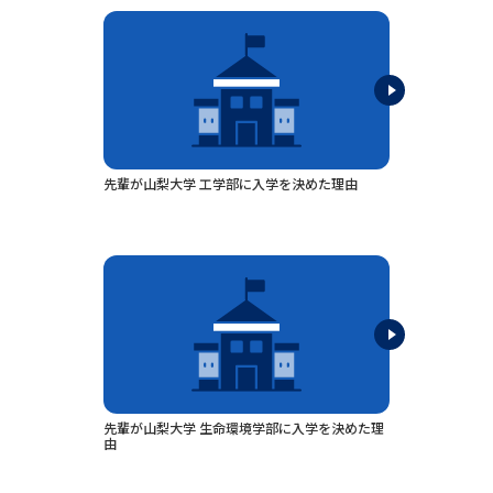
データサイエンス特集
奨学金・特待生制度特集
デジタルパンフレット
進路の３択
新学年スタート号特集ページ
新学年スタート号特集ページ
（高3生用）
（高2生用）
先輩が山梨大学 工学部に入学を決めた理由
SELFBRAND特集ページ
オープンキャンパスなどを調べる
オープンキャンパス検索
実施プログラムから探す
来場型・Web型イベント特集
夢ナビライブ
先輩が山梨大学 生命環境学部に入学を決めた理
由