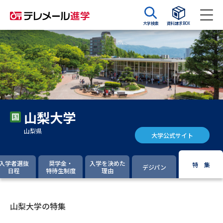
大学検索
資料請求BOX
資料請求
資料検索
大学・短大の資料種類から請求
山梨大学
大学パンフ
学部・学科パンフ
山梨県
大学公式サイト
総合型選抜・学校推薦型選抜 募
大学入学共通テスト利用選抜の
集要項＆願書
募集要項＆願書
入学者選抜
奨学金・
入学を決めた
特 集
デジパン
日程
特待生制度
理由
過去問題集
大学・短大以外の資料から請求
山梨大学の特集