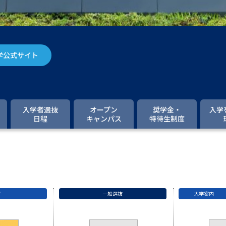
大学入学共通テスト「受験案内」の請求
大学入学共通テスト「受験上の配慮案内
幼稚園教員資格認定試験
小学校教員資
学公式サイト
高等学校（情報）教員資格認定試験
大学研究
入学者選抜
オープン
奨学金・
入学
日程
キャンパス
特待生制度
大学で学べる内容や特徴を調
新増設大学・学部・学科特集
国際・グ
データサイエンス特集
奨学金・特待生
ド
一般選抜
大学案内
進路の３択
新学年スタート号特集ペー
新学年スタート号特集ページ（高2生用