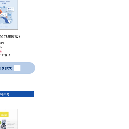
学問検索
027年度版）
0円
ル
野解説
学問の教科書
夢ナビライブ
送
にお届け
料を請求
いて
このサイトについて
学部案内
・発送状況の確認
テレメール
お支払いサイト
問合せ先
テレメール進学カタログ
訂正のご案内