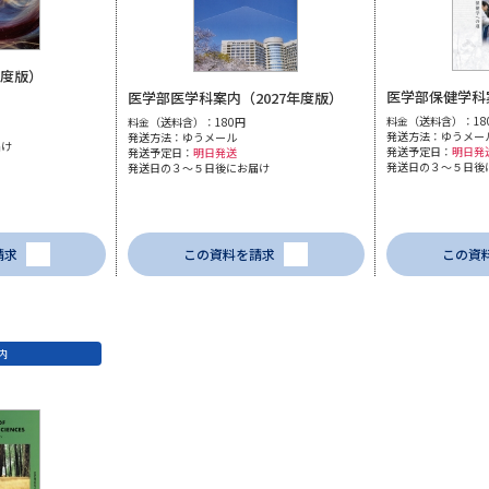
年度版）
医学部保健学科案
医学部医学科案内（2027年度版）
料金（送料含）：18
料金（送料含）：180円
発送方法：ゆうメー
発送方法：ゆうメール
届け
発送予定日：
明日発
発送予定日：
明日発送
発送日の３～５日後
発送日の３～５日後にお届け
請求
この資料を請求
この資
内