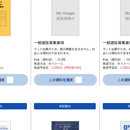
SELFBRAND特集ページ
オープンキャンパスなどを調
オープンキャンパス検索
実施プログラ
一般選抜募集要項
一般選抜募集要
来場型・Web型イベント特集
夢ナビ
ネット出願のため、紙の願書を含みません。料
ネット出願のため、
金には資料代が含まれます。
金には資料代が含ま
料金（送料含）：315円
料金（送料含）：35
発送方法：ゆうメール
発送方法：ゆうメー
発送予定日：
12月8日【予約受付中】
発送予定日：
12月
届け
受験準備
請求
この資料を請求
この資
志望校・出願校を調べる
内
学部案内
併願校選び
受験スケジュールを立てよ
テレメール全国一斉進学調査
新生活お