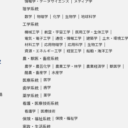
情報学・データサイエンス
メディア学
理学系統
数学
物理学
化学
生物学
地球科学
工学系統
機械工学
航空・宇宙工学
医用工学・生体工学
電気・電子工学
通信・情報工学
建築学
土木・環境工
材料工学
応用物理学
応用科学
生物工学
資源・エネルギー工学
経営工学
船舶・海洋工学
農・獣医・畜産系統
求
農学・農芸化学
農業工学・林学
農業経済学
獣医学
酪農・畜産学
水産学
医学
医療系統
歯学
歯学系統
請
薬学
薬学系統
看護・医療技術系統
看護学
医療技術
保険・福祉学
保険・福祉系統
家政・生活系統