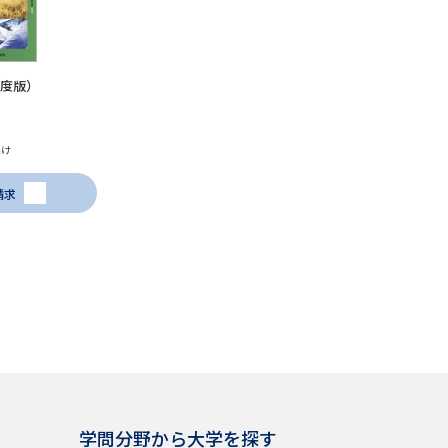
年度版）
届け
請求
学問分野から大学を探す