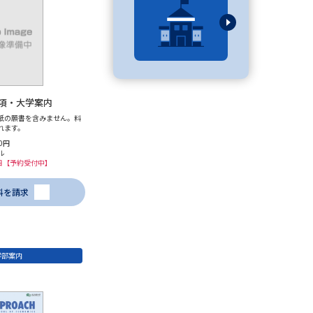
べる
ムから探す
項・大学案内
ライブ
紙の願書を含みません。料
れます。
0円
ル
8日【予約受付中】
資料検索
料を請求
学部案内
う
先輩が入学を決めた理由
役立ちガイド