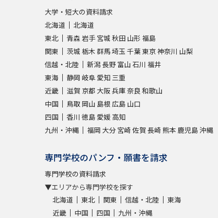
大学・短大の資料請求
北海道
北海道
東北
青森
岩手
宮城
秋田
山形
福島
関東
茨城
栃木
群馬
埼玉
千葉
東京
神奈川
山梨
信越・北陸
新潟
長野
富山
石川
福井
東海
静岡
岐阜
愛知
三重
近畿
滋賀
京都
大阪
兵庫
奈良
和歌山
中国
鳥取
岡山
島根
広島
山口
四国
香川
徳島
愛媛
高知
九州・沖縄
福岡
大分
宮崎
佐賀
長崎
熊本
鹿児島
沖縄
専門学校のパンフ・願書を請求
専門学校の資料請求
▼エリアから専門学校を探す
北海道
東北
関東
信越・北陸
東海
近畿
中国
四国
九州・沖縄