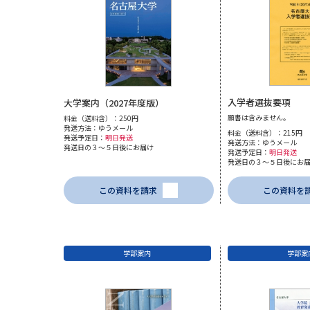
入学者選抜要項
大学案内（2027年度版）
願書は含みません。
料金（送料含）：250円
発送方法：ゆうメール
料金（送料含）：215円
発送予定日：
明日発送
発送方法：ゆうメール
発送日の３～５日後にお届け
発送予定日：
明日発送
発送日の３～５日後にお
この資料を請求
この資料を
学部案内
学部案