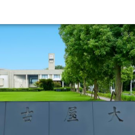
資料請求
大学・短大の資料種類から請
大学パンフ
学部・学科パンフ
総合型選抜・学校推薦型選抜 募集要項＆
大学入学共通テスト利用選抜の募集要項
大学・短大以外の資料から請
専門学校の資料請求
大学院の資料請求