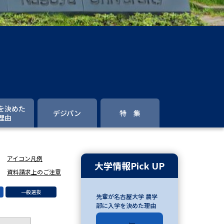
」の請求
高等学校卒業程度認定試験
格認定試験
大学検索
を決めた
デジパン
特 集
理由
べる
アイコン凡例
ローバルに強い大学特集
大学情報Pick UP
資料請求上のご注意
制度特集
デジタルパンフレット
一般選抜
先輩が名古屋大学 農学
ジ（高3生用）
部に入学を決めた理由
）