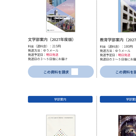
文学部案内（2027年度版）
教育学部案内（202
料金（送料含）：215円
料金（送料含）：180円
発送方法：ゆうメール
発送方法：ゆうメール
発送予定日：
明日発送
発送予定日：
明日発送
発送日の３～５日後にお届け
発送日の３～５日後にお
この資料を請求
この資料を
学部案内
学部案