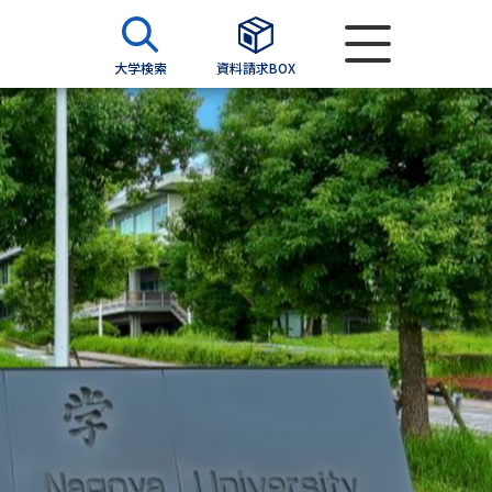
大学検索
資料請求BOX
資料検索
求
願書
＆願書
過去問題集
求
留学・進学関連、塾・予備校