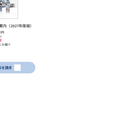
内（2027年度版）
0円
ル
送
にお届け
料を請求