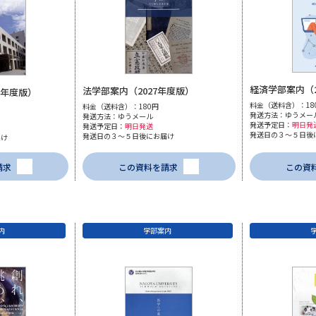
学問発見
大学で学びたい学問発見
経済学部案内（2
法学部案内（2027年度版）
7年度版）
料金（送料含）：18
料金（送料含）：180円
発送方法：ゆうメー
発送方法：ゆうメール
学問のミニ講義「夢ナビ講義」
学問分
発送予定日：
明日発
発送予定日：
明日発送
発送日の３～５日後
発送日の３～５日後にお届け
届け
請求
この資料を請求
この資
ユーザーサポート
Ｑ＆Ａ よくあるご質問
大学進学IDにつ
内
学部案内
資料の料金の
お支払いについて
受付内容
個人情報取扱規定
特定商取引表記
お
受験情報リンク