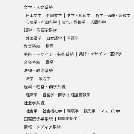
文学・人文系統
日本文学
外国文学
史学・地理学
哲学・倫理・宗教学
心理学・行動科学
文化・教養学
人間科学
語学・言語学系統
外国語学
日本語学
言語学
教育
教育系統
美術・デザイン・芸術学
美術・デザイン・芸術系統
音楽
音楽系統
法律・政治系統
法学
政治学
経済・経営・商学系統
経済学
経営学・商学
経営情報学
社会学系統
社会学
社会福祉学
環境学
観光学
マスコミ学
国際関係学
国際関係学系統
情報・メディア系統