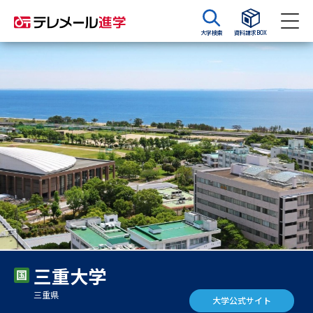
大学検索
資料請求BOX
資料請求
資料検索
大学・短大の資料種類から請求
大学パンフ
学部・学科パンフ
総合型選抜・学校推薦型選抜 募
大学入学共通テスト利用選抜の
集要項＆願書
募集要項＆願書
過去問題集
三重大学
大学・短大以外の資料から請求
三重県
大学公式サイト