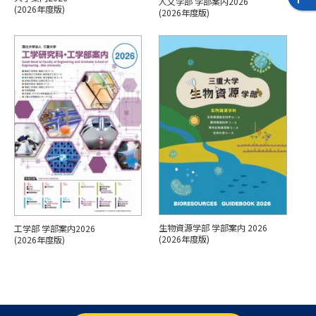
人文学部 学部案内2026
(2026年度版)
(2026年度版)
データサイエンス特集
奨学金・特待生制度特集
デジタルパンフレット
進路の３択
新学年スタート号特集ページ
新学年スタート号特集ページ
（高3生用）
（高2生用）
SELFBRAND特集ページ
オープンキャンパスなどを調べる
オープンキャンパス検索
実施プログラムから探す
生物資源学部 学部案内 2026
工学部 学部案内2026
(2026年度版)
(2026年度版)
来場型・Web型イベント特集
夢ナビライブ