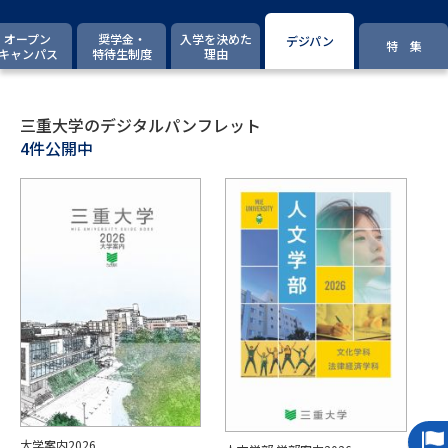
専門学校の資料請求
大学院の資料請求
オープン
奨学金・
入学を決めた
デジパン
特 集
大学入学共通テスト「受験案
キャンパス
特待生制度
理由
留学・進学関連、塾・予備校
内」の請求
大学入学共通テスト「受験上の
高等学校卒業程度認定試験
配慮案内」の請求
三重大学のデジタルパンフレット
4件公開中
幼稚園教員資格認定試験
小学校教員資格認定試験
高等学校（情報）教員資格認定
試験
大学研究
大学検索
大学で学べる内容や特徴を調べる
国際・グローバルに強い大学特
新増設大学・学部・学科特集
集
大学案内2026