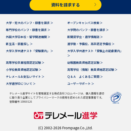
受験準備
資料検索
資料を請求する
志望校・出願校を調べる
大学・短大のパンフ・願書を請求 ＞
オープンキャンパス検索 ＞
専門学校のパンフ・願書を請求 ＞
大学院のパンフ・願書を請求 ＞
外国大学日本校・留学関連機関 ＞
新聞奨学会・進学情報誌 ＞
併願校選び
受験スケジュールを立てよう
新生活・部屋探し ＞
進学塾・予備校、高卒認定予備校 ＞
大学入学共通テスト「受験案内」 ＞
大学入学共通テスト「受験上の配慮案内」
先輩が入学を決めた理由
テレメール全国一斉進学調査
＞
高等学校卒業程度認定試験 ＞
幼稚園教員資格認定試験 ＞
小学校教員資格認定試験 ＞
高等学校（情報）教員資格認定試験 ＞
新生活お役立ちガイド
テレメールお支払いサイト ＞
Ｑ＆Ａ よくあるご質問 ＞
大学進学IDについて ＞
ユーザーサポート ＞
学問発見
学問検索
テレメール進学サイトを管理運営する株式会社フロムページは、個人情報を適切
に取り扱う企業としてプライバシーマークの使用を認められた認定事業者です。
登録番号 10860126
大学で学びたい学問発見
(C) 2002-2026 Frompage.Co.,Ltd.