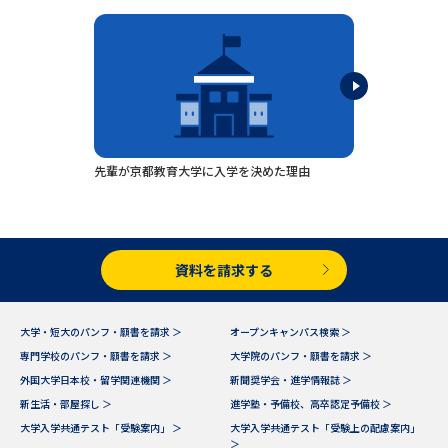
専門学校の資料請求
大学院の資料請求
大学入学共通テスト「受験案
留学・進学関連、塾・予備校
内」の請求
大学入学共通テスト「受験上の
高等学校卒業程度認定試験
配慮案内」の請求
幼稚園教員資格認定試験
小学校教員資格認定試験
先輩が京都教育大学に入学を決めた理由
高等学校（情報）教員資格認定
試験
資料を請求する
大学研究
大学検索
大学・短大のパンフ・願書を請求 ＞
オープンキャンパス検索 ＞
専門学校のパンフ・願書を請求 ＞
大学院のパンフ・願書を請求 ＞
大学で学べる内容や特徴を調べる
外国大学日本校・留学関連機関 ＞
新聞奨学会・進学情報誌 ＞
新生活・部屋探し ＞
進学塾・予備校、高卒認定予備校 ＞
国際・グローバルに強い大学特
大学入学共通テスト「受験案内」 ＞
大学入学共通テスト「受験上の配慮案内」
新増設大学・学部・学科特集
集
＞