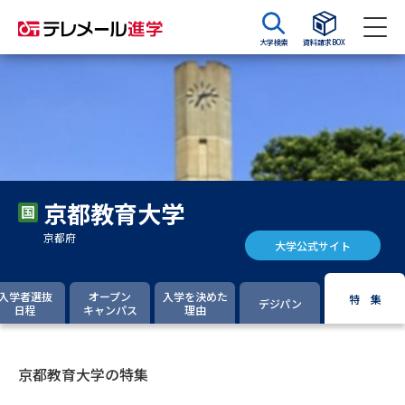
大学検索
資料請求BOX
資料請求
資料検索
大学・短大の資料種類から請求
京都教育大学
大学パンフ
学部・学科パンフ
京都府
大学公式サイト
総合型選抜・学校推薦型選抜 募
大学入学共通テスト利用選抜の
集要項＆願書
募集要項＆願書
入学者選抜
オープン
入学を決めた
特 集
デジパン
日程
キャンパス
理由
過去問題集
大学・短大以外の資料から請求
京都教育大学の特集