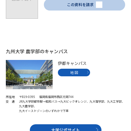
この資料を請求
九州大学 農学部のキャンパス
伊都キャンパス
地 図
所在地
〒819-0395 福岡県福岡市西区元岡744
交 通
JR九大学研都市駅→昭和バス→九大ビックオレンジ、九大理学部、九大工学部、
九大農学部、
九大イーストゾーンのいずれかで下車
大学公式サイト