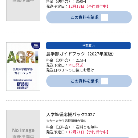
料金（送料含）：350円
学問のミニ講義「夢ナビ講義」
学問分野解説
発送予定日：
12月13日【予約受付中】
この資料を請求
学問の教科書
夢ナビライブ
ユーザーサポート
学部案内
Ｑ＆Ａ よくあるご質問
大学進学IDについて
農学部ガイドブック（2027年度版）
料金（送料含）：215円
発送予定日：
本日発送
資料の料金の
受付内容・発送状況の確認
発送日の３～５日後にお届け
お支払いについて
この資料を請求
テレメール
個人情報取扱規定
お支払いサイト
テレメール進学カタログ
特定商取引表記
訂正のご案内
入学準備応援パック2027
※九州大学生活協同組合資料
料金（送料含）：送料とも無料
発送予定日：
12月21日【予約受付中】