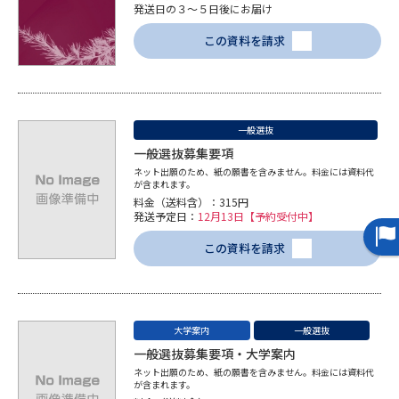
受験準備
資料検索
発送日の３～５日後にお届け
この資料を請求
志望校・出願校を調べる
併願校選び
受験スケジュールを立てよう
一般選抜
一般選抜募集要項
先輩が入学を決めた理由
テレメール全国一斉進学調査
ネット出願のため、紙の願書を含みません。料金には資料代
が含まれます。
料金（送料含）：315円
新生活お役立ちガイド
発送予定日：
12月13日【予約受付中】
この資料を請求
学問発見
学問検索
大学案内
一般選抜
一般選抜募集要項・大学案内
大学で学びたい学問発見
ネット出願のため、紙の願書を含みません。料金には資料代
が含まれます。