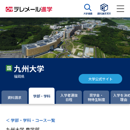
大学検索
資料請求BOX
資料請求
資料検索
大学・短大の資料種類から請求
九州大学
大学パンフ
学部・学科パンフ
福岡県
大学公式サイト
総合型選抜・学校推薦型選抜 募
大学入学共通テスト利用選抜の
集要項＆願書
募集要項＆願書
入学者選抜
奨学金・
入学を決
学部・学科
資料請求
日程
特待生制度
理由
過去問題集
大学・短大以外の資料から請求
＜ 学部・学科・コース一覧
九州大学 農学部