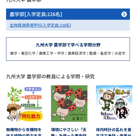
専門学校の資料請求
大学院の資料請求
農学部[入学定員:226名]
大学入学共通テスト「受験案
留学・進学関連、塾・予備校
内」の請求
生物資源環境学科[入学定員:226名]
大学入学共通テスト「受験上の
高等学校卒業程度認定試験
配慮案内」の請求
九州大学 農学部で学べる学問分野
幼稚園教員資格認定試験
小学校教員資格認定試験
農学・農芸化学 / 農業工学・林学 / 農業経済学 / 酪農・畜産学 / 水産学
高等学校（情報）教員資格認定
試験
九州大学 農学部の教員による学問・研究
大学研究
大学検索
大学で学べる内容や特徴を調べる
国際・グローバルに強い大学特
無機物から有機物を
環境にやさしい「天
体内時計の乱れを食
新増設大学・学部・学科特集
集
作る植物の能力を高
敵」を使った害虫防
生活で予防・改善せ