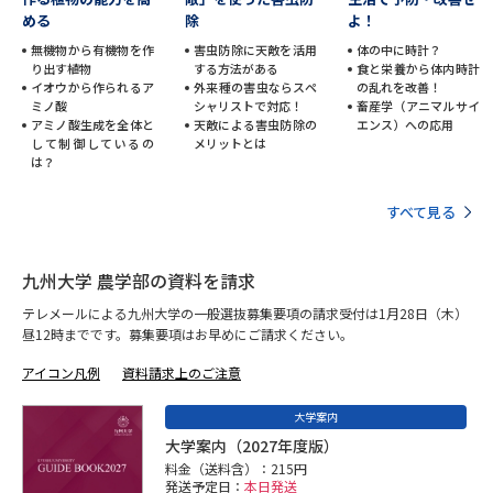
める
除
よ！
データサイエンス特集
奨学金・特待生制度特集
無機物から有機物を作
害虫防除に天敵を活用
体の中に時計？
り出す植物
する方法がある
食と栄養から体内時計
イオウから作られるア
外来種の害虫ならスペ
の乱れを改善！
デジタルパンフレット
進路の３択
ミノ酸
シャリストで対応！
畜産学（アニマルサイ
アミノ酸生成を全体と
天敵による害虫防除の
エンス）への応用
して制御しているの
メリットとは
新学年スタート号特集ページ
新学年スタート号特集ページ
は？
（高3生用）
（高2生用）
すべて見る
SELFBRAND特集ページ
九州大学 農学部の資料を請求
オープンキャンパスなどを調べる
テレメールによる九州大学の一般選抜募集要項の請求受付は1月28日（木）
昼12時までです。募集要項はお早めにご請求ください。
オープンキャンパス検索
実施プログラムから探す
アイコン凡例
資料請求上のご注意
来場型・Web型イベント特集
夢ナビライブ
大学案内
大学案内（2027年度版）
料金（送料含）：215円
発送予定日：
本日発送