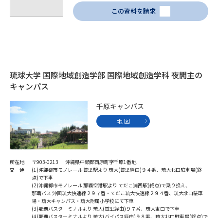
学問のミニ講義「夢ナビ講義」
学問分野解説
この資料を請求
学問の教科書
夢ナビライブ
ユーザーサポート
琉球大学 国際地域創造学部 国際地域創造学科 夜間主の
Ｑ＆Ａ よくあるご質問
大学進学IDについて
キャンパス
千原キャンパス
資料の料金の
受付内容・発送状況の確認
お支払いについて
地 図
テレメール
個人情報取扱規定
お支払いサイト
テレメール進学カタログ
所在地
〒903-0213 沖縄県中頭郡西原町字千原1番地
特定商取引表記
訂正のご案内
交 通
(1)沖縄都市モノレール 首里駅より 琉大(首里経由)９４番、琉大北口駐車場(終
点)で下車
(2)沖縄都市モノレール 那覇空港駅より てだこ浦西駅(終点)で乗り換え、
那覇バス 沖国琉大快速線２９７番・てだこ琉大快速線２９４番、琉大北口駐車
場・琉大キャンパス・琉大附属小学校にて下車
(3)那覇バスターミナルより 琉大(首里経由)９７番、琉大東口で下車
(4)那覇バスターミナルより 琉大(バイパス経由)９８番、琉大北口駐車場(終点)で