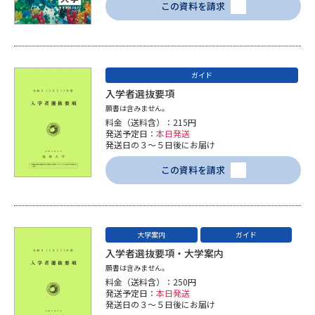
この資料を請求
データサイエンス特集
奨学金・特待生制度特集
デジタルパンフレット
進路の３択
ガイド
入学者選抜要項
新学年スタート号特集ページ
新学年スタート号特集ページ
願書は含みません。
（高3生用）
（高2生用）
料金（送料含）：215円
発送予定日：
本日発送
発送日の３～５日後にお届け
SELFBRAND特集ページ
この資料を請求
オープンキャンパスなどを調べる
オープンキャンパス検索
実施プログラムから探す
大学案内
ガイド
入学者選抜要項・大学案内
来場型・Web型イベント特集
夢ナビライブ
願書は含みません。
料金（送料含）：250円
発送予定日：
本日発送
発送日の３～５日後にお届け