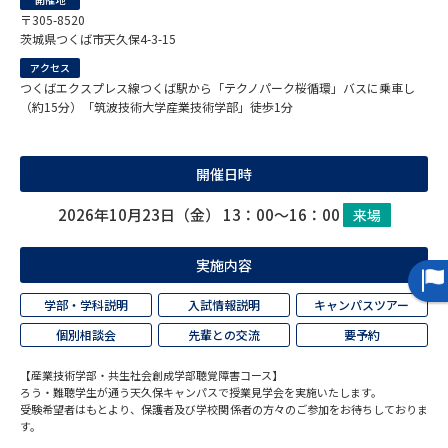
〒305-8520
茨城県つくば市天久保4-3-15
データサイエンス特集
奨学金・特待生制度特集
アクセス
つくばエクスプレス線つくば駅から「テクノパーク桜循環」バスに乗車し
デジタルパンフレット
進路の３択
（約15分）「筑波技術大学産業技術学部」徒歩1分
新学年スタート号特集ページ
新学年スタート号特集ページ
（高3生用）
（高2生用）
開催日時
SELFBRAND特集ページ
2026年10月23日（金） 13：00～16：00
来場
オープンキャンパスなどを調べる
実施内容
学部・学科説明
入試情報説明
キャンパスツアー
オープンキャンパス検索
実施プログラムから探す
個別相談会
先輩との交流
要予約
来場型・Web型イベント特集
夢ナビライブ
【産業技術学部・共生社会創成学部聴覚障害コース】
ろう・難聴学生が通う天久保キャンパスで授業見学会を実施いたします。
受験希望者はもとより、保護者及び学校関係者の方々のご参加をお待ちしておりま
す。