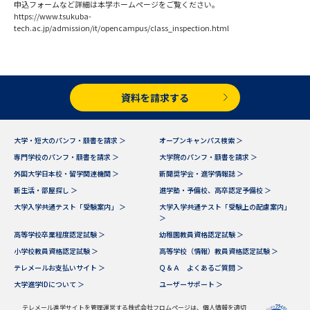
学問のミニ講義「夢ナビ講義」
学問分野解説
申込フォームなど詳細は本学ホームページをご覧ください。
https://www.tsukuba-
tech.ac.jp/admission/it/opencampus/class_inspection.html
学問の教科書
夢ナビライブ
ユーザーサポート
資料を請求する
Ｑ＆Ａ よくあるご質問
大学進学IDについて
大学・短大のパンフ・願書を請求 ＞
オープンキャンパス検索 ＞
資料の料金の
受付内容・発送状況の確認
専門学校のパンフ・願書を請求 ＞
大学院のパンフ・願書を請求 ＞
お支払いについて
外国大学日本校・留学関連機関 ＞
新聞奨学会・進学情報誌 ＞
テレメール
新生活・部屋探し ＞
進学塾・予備校、高卒認定予備校 ＞
個人情報取扱規定
お支払いサイト
大学入学共通テスト「受験案内」 ＞
大学入学共通テスト「受験上の配慮案内」
＞
テレメール進学カタログ
特定商取引表記
高等学校卒業程度認定試験 ＞
幼稚園教員資格認定試験 ＞
訂正のご案内
小学校教員資格認定試験 ＞
高等学校（情報）教員資格認定試験 ＞
テレメールお支払いサイト ＞
Ｑ＆Ａ よくあるご質問 ＞
大学進学IDについて ＞
ユーザーサポート ＞
テレメール進学サイトを管理運営する株式会社フロムページは、個人情報を適切