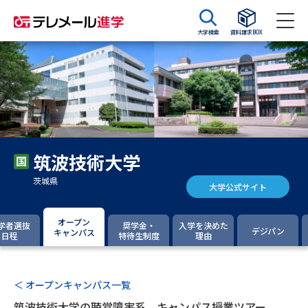
大学検索
資料請求BOX
資料請求
資料検索
大学・短大の資料種類から請求
筑波技術大学
大学パンフ
学部・学科パンフ
茨城県
大学公式サイト
総合型選抜・学校推薦型選抜 募
大学入学共通テスト利用選抜の
集要項＆願書
募集要項＆願書
オープン
学者選抜
奨学金・
入学を決めた
デジパン
キャンパス
日程
特待生制度
理由
過去問題集
大学・短大以外の資料から請求
＜ オープンキャンパス一覧
筑波技術大学の聴覚障害系 キャンパス授業ツアー