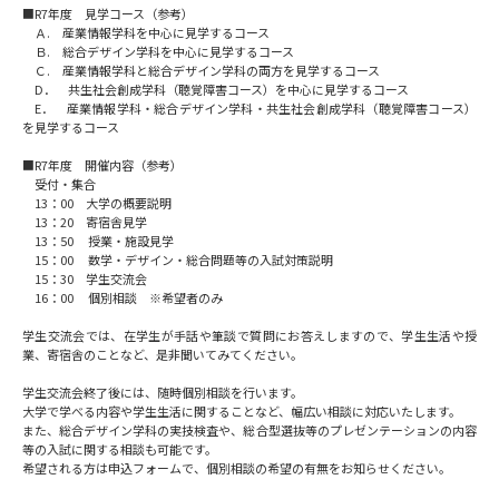
受験準備
資料検索
■R7年度 見学コース（参考）
Ａ. 産業情報学科を中心に見学するコース
Ｂ. 総合デザイン学科を中心に見学するコース
Ｃ. 産業情報学科と総合デザイン学科の両方を見学するコース
志望校・出願校を調べる
D． 共生社会創成学科（聴覚障害コース）を中心に見学するコース
E． 産業情報学科・総合デザイン学科・共生社会創成学科（聴覚障害コース）
を見学するコース
併願校選び
受験スケジュールを立てよう
■R7年度 開催内容（参考）
受付・集合
13：00 大学の概要説明
先輩が入学を決めた理由
テレメール全国一斉進学調査
13：20 寄宿舎見学
13：50 授業・施設見学
15：00 数学・デザイン・総合問題等の入試対策説明
新生活お役立ちガイド
15：30 学生交流会
16：00 個別相談 ※希望者のみ
学生交流会では、在学生が手話や筆談で質問にお答えしますので、学生生活や授
業、寄宿舎のことなど、是非聞いてみてください。
学問発見
学問検索
学生交流会終了後には、随時個別相談を行います。
大学で学べる内容や学生生活に関することなど、幅広い相談に対応いたします。
また、総合デザイン学科の実技検査や、総合型選抜等のプレゼンテーションの内容
大学で学びたい学問発見
等の入試に関する相談も可能です。
希望される方は申込フォームで、個別相談の希望の有無をお知らせください。