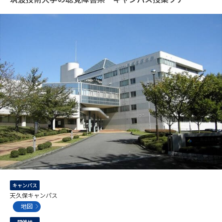
専門学校の資料請求
大学院の資料請求
大学入学共通テスト「受験案
留学・進学関連、塾・予備校
内」の請求
大学入学共通テスト「受験上の
高等学校卒業程度認定試験
配慮案内」の請求
幼稚園教員資格認定試験
小学校教員資格認定試験
高等学校（情報）教員資格認定
試験
大学研究
大学検索
キャンパス
大学で学べる内容や特徴を調べる
天久保キャンパス
地図
国際・グローバルに強い大学特
新増設大学・学部・学科特集
集
開催地