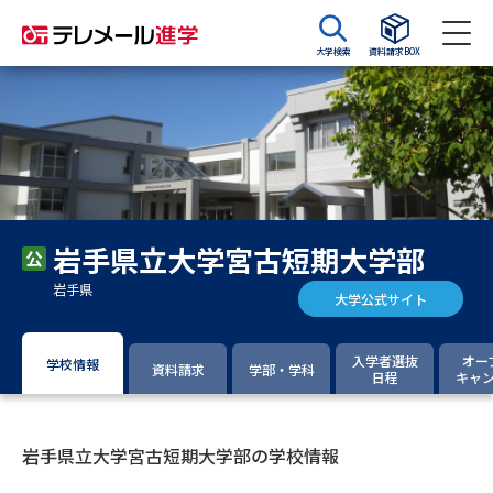
大学検索
資料請求BOX
資料請求
資料検索
大学・短大の資料種類から請求
岩手県立大学宮古短期大学部
大学パンフ
学部・学科パンフ
岩手県
大学公式サイト
総合型選抜・学校推薦型選抜 募
大学入学共通テスト利用選抜の
集要項＆願書
募集要項＆願書
入学者選抜
オー
学校情報
資料請求
学部・学科
日程
キャ
過去問題集
大学・短大以外の資料から請求
岩手県立大学宮古短期大学部の学校情報