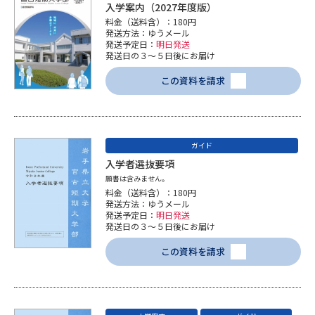
入学案内（2027年度版）
料金（送料含）：180円
データサイエンス特集
奨学金・特待生制度特集
発送方法：ゆうメール
発送予定日：
明日発送
発送日の３～５日後にお届け
デジタルパンフレット
進路の３択
この資料を請求
新学年スタート号特集ページ
新学年スタート号特集ページ
（高3生用）
（高2生用）
SELFBRAND特集ページ
ガイド
入学者選抜要項
願書は含みません。
オープンキャンパスなどを調べる
料金（送料含）：180円
発送方法：ゆうメール
発送予定日：
明日発送
オープンキャンパス検索
実施プログラムから探す
発送日の３～５日後にお届け
この資料を請求
来場型・Web型イベント特集
夢ナビライブ