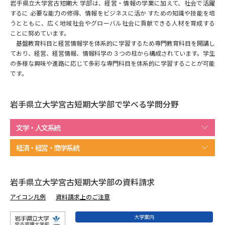
専門学校の資料請求
大学院の資料請求
岩手県立大学宮古短期大 学部は、経営・情報の学業に加えて、社会で活躍
するに 必要な能力の修得、情報をビジネスに活か すための知識や技能を培
うとともに、広く地域社会やグローバル社会に貢献できる人材を育成する
大学入学共通テスト「受験案
留学・進学関連、塾・予備校
内」の請求
ことに努めています。
基盤教育科目と経営情報学を体系的に学習するため専門教育科目を開講し
大学入学共通テスト「受験上の
ており、経営、経営情報、情報科学の３つの柱から構成されています。学生
高等学校卒業程度認定試験
配慮案内」の請求
の多様な興味や進路に応じて多彩な専門科目を体系的に学習することが可能
です。
幼稚園教員資格認定試験
小学校教員資格認定試験
岩手県立大学宮古短期大学部で学べる学問分野
高等学校（情報）教員資格認定
試験
文学・人文系統
経済・経営・商学系統
大学研究
大学検索
岩手県立大学宮古短期大学部の資料請求
大学で学べる内容や特徴を調べる
アイコン凡例
資料請求上のご注意
国際・グローバルに強い大学特
大学案内
新増設大学・学部・学科特集
集