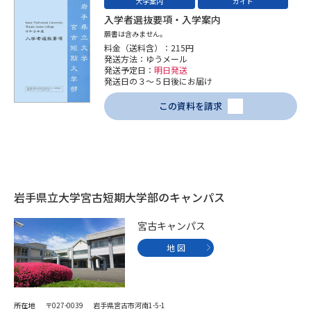
受験準備
資料検索
大学案内
ガイド
入学者選抜要項・入学案内
願書は含みません。
料金（送料含）：215円
志望校・出願校を調べる
発送方法：ゆうメール
発送予定日：
明日発送
発送日の３～５日後にお届け
併願校選び
受験スケジュールを立てよう
この資料を請求
先輩が入学を決めた理由
テレメール全国一斉進学調査
新生活お役立ちガイド
岩手県立大学宮古短期大学部のキャンパス
学問発見
学問検索
宮古キャンパス
地 図
大学で学びたい学問発見
所在地
〒027-0039 岩手県宮古市河南1-5-1