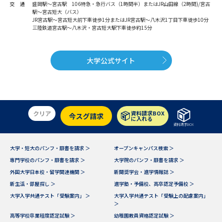
学問のミニ講義「夢ナビ講義」
学問分野解説
交 通
盛岡駅～宮古駅 106特急・急行バス（1時間半）またはJR山田線（2時間)/宮古
駅～宮古短大（バス）
JR宮古駅～宮古短大前下車徒歩1分またはJR宮古駅～八木沢1丁目下車徒歩10分
三陸鉄道宮古駅～八木沢・宮古短大駅下車徒歩約15分
学問の教科書
夢ナビライブ
ユーザーサポート
大学公式サイト
Ｑ＆Ａ よくあるご質問
大学進学IDについて
資料の料金の
受付内容・発送状況の確認
クリア
資料請求BOX
今スグ請求
お支払いについて
に入れる
資料請求BOX
テレメール
個人情報取扱規定
お支払いサイト
大学・短大のパンフ・願書を請求 ＞
オープンキャンパス検索 ＞
専門学校のパンフ・願書を請求 ＞
大学院のパンフ・願書を請求 ＞
テレメール進学カタログ
特定商取引表記
訂正のご案内
外国大学日本校・留学関連機関 ＞
新聞奨学会・進学情報誌 ＞
新生活・部屋探し ＞
進学塾・予備校、高卒認定予備校 ＞
大学入学共通テスト「受験案内」 ＞
大学入学共通テスト「受験上の配慮案内」
＞
高等学校卒業程度認定試験 ＞
幼稚園教員資格認定試験 ＞