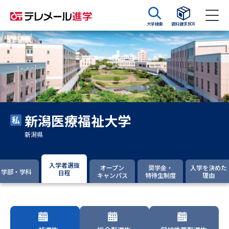
大学検索
資料請求BOX
資料請求
資料検索
大学・短大の資料種類から請求
新潟医療福祉大学
大学パンフ
学部・学科パンフ
新潟県
総合型選抜・学校推薦型選抜 募
大学入学共通テスト利用選抜の
集要項＆願書
募集要項＆願書
入学者選抜
オープン
奨学金・
入学を決めた
学部・学科
日程
キャンパス
特待生制度
理由
過去問題集
大学・短大以外の資料から請求