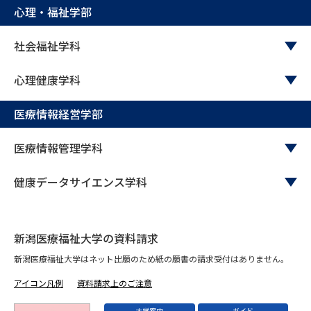
学問のミニ講義「夢ナビ講義」
学問分野解説
心理・福祉学部
学問の教科書
夢ナビライブ
社会福祉学科
心理健康学科
ユーザーサポート
医療情報経営学部
Ｑ＆Ａ よくあるご質問
大学進学IDについて
医療情報管理学科
資料の料金の
受付内容・発送状況の確認
お支払いについて
健康データサイエンス学科
テレメール
個人情報取扱規定
お支払いサイト
テレメール進学カタログ
特定商取引表記
新潟医療福祉大学の資料請求
訂正のご案内
新潟医療福祉大学はネット出願のため紙の願書の請求受付はありません。
アイコン凡例
資料請求上のご注意
大学案内
ガイド