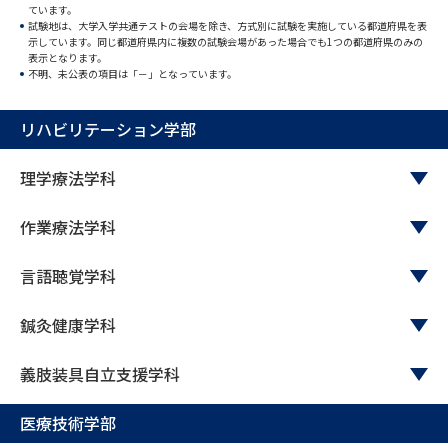
ています。
試験地は、大学入学共通テストの会場を除き、方式別に試験を実施している都道府県を表
データサイエンス特集
奨学金・特待生制度特集
示しています。同じ都道府県内に複数の試験会場があった場合でも1つの都道府県のみの
表示となります。
不明、未公表の項目は「－」となっています。
デジタルパンフレット
進路の３択
リハビリテーション学部
新学年スタート号特集ページ
新学年スタート号特集ページ
（高3生用）
（高2生用）
理学療法学科
SELFBRAND特集ページ
作業療法学科
オープンキャンパスなどを調べる
言語聴覚学科
オープンキャンパス検索
実施プログラムから探す
鍼灸健康学科
来場型・Web型イベント特集
夢ナビライブ
義肢装具自立支援学科
医療技術学部