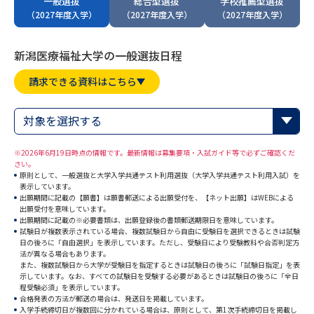
一般選抜
総合型選抜
学校推薦型選抜
専門学校の資料請求
大学院の資料請求
（2027年度入学）
（2027年度入学）
（2027年度入学）
大学入学共通テスト「受験案
留学・進学関連、塾・予備校
内」の請求
新潟医療福祉大学の一般選抜日程
大学入学共通テスト「受験上の
高等学校卒業程度認定試験
請求できる資料はこちら
配慮案内」の請求
幼稚園教員資格認定試験
小学校教員資格認定試験
対象を選択する
高等学校（情報）教員資格認定
※2026年6月19日時点の情報です。最新情報は募集要項・入試ガイド等で必ずご確認くだ
試験
さい。
原則として、一般選抜と大学入学共通テスト利用選抜（大学入学共通テスト利用入試）を
表示しています。
出願期間に記載の【願書】は願書郵送による出願受付を、【ネット出願】はWEBによる
出願受付を意味しています。
大学研究
大学検索
出願期間に記載の※必要書類は、出願登録後の書類郵送期限日を意味しています。
試験日が複数表示されている場合、複数試験日から自由に受験日を選択できるときは試験
日の後ろに「自由選択」を表示しています。ただし、受験日により受験教科や合否判定方
法が異なる場合もあります。
大学で学べる内容や特徴を調べる
また、複数試験日から大学が受験日を指定するときは試験日の後ろに「試験日指定」を表
示しています。なお、すべての試験日を受験する必要があるときは試験日の後ろに「全日
程受験必須」を表示しています。
国際・グローバルに強い大学特
合格発表の方法が郵送の場合は、発送日を掲載しています。
新増設大学・学部・学科特集
入学手続締切日が複数回に分かれている場合は、原則として、第1次手続締切日を掲載し
集