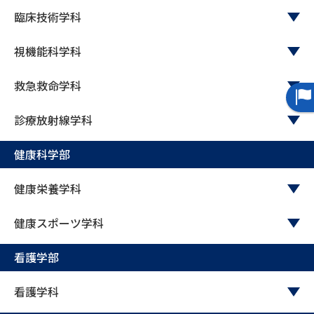
受験準備
資料検索
臨床技術学科
視機能科学科
志望校・出願校を調べる
救急救命学科
併願校選び
受験スケジュールを立てよう
診療放射線学科
先輩が入学を決めた理由
テレメール全国一斉進学調査
健康科学部
新生活お役立ちガイド
健康栄養学科
健康スポーツ学科
学問発見
学問検索
看護学部
大学で学びたい学問発見
看護学科