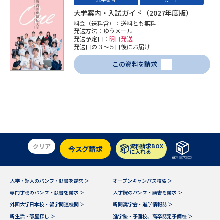
大学案内・入試ガイド（2027年度版）
料金（送料含）：送料とも無料
発送方法：ゆうメール
発送予定日：
明日発送
発送日の３～５日後にお届け
この資料を請求
クリア
資料請求BOX
今スグ請求
に入れる
資料請求BOX
大学・短大のパンフ・願書を請求 ＞
オープンキャンパス検索 ＞
専門学校のパンフ・願書を請求 ＞
大学院のパンフ・願書を請求 ＞
外国大学日本校・留学関連機関 ＞
新聞奨学会・進学情報誌 ＞
新生活・部屋探し ＞
進学塾・予備校、高卒認定予備校 ＞