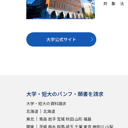
対 象
法
大学公式サイト
大学・短大のパンフ・願書を請求
大学・短大の資料請求
北海道
北海道
東北
青森
岩手
宮城
秋田
山形
福島
関東
茨城
栃木
群馬
埼玉
千葉
東京
神奈川
山梨