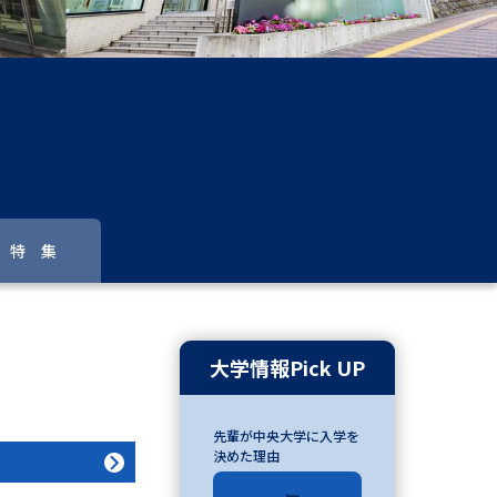
」の請求
高等学校卒業程度認定試験
格認定試験
大学検索
特 集
べる
ローバルに強い大学特集
大学情報Pick UP
制度特集
デジタルパンフレット
先輩が中央大学に入学を
ジ（高3生用）
決めた理由
）