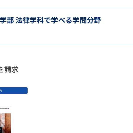
SELFBRAND特集ページ
法学部 法律学科で学べる学問分野
オープンキャンパスなどを調
オープンキャンパス検索
実施プログラ
来場型・Web型イベント特集
夢ナビ
を請求
受験準備
内
志望校・出願校を調べる
併願校選び
受験スケジュールを立てよ
テレメール全国一斉進学調査
新生活お