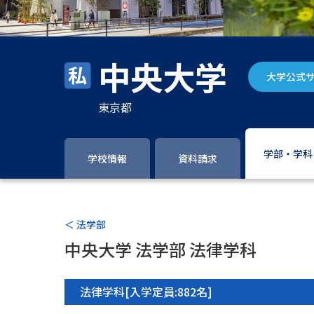
中央大学
大学公式
東京都
学部・学科
学校情報
資料請求
＜ 法学部
中央大学 法学部 法律学科
法律学科[入学定員:882名]