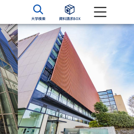
大学検索
資料請求BOX
資料検索
求
願書
＆願書
過去問題集
求
留学・進学関連、塾・予備校