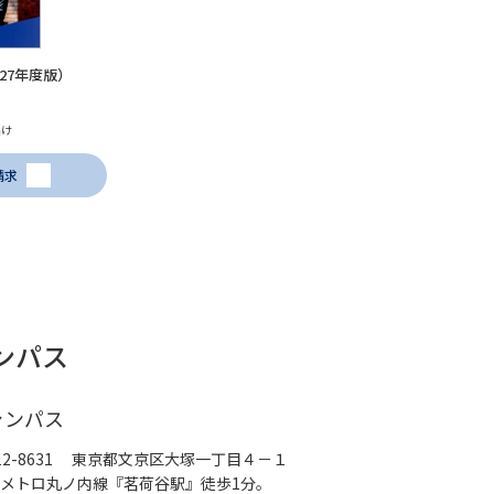
学問発見
27年度版）
届け
大学で学びたい学問発見
請求
学問のミニ講義「夢ナビ講義」
学問分
ユーザーサポート
ンパス
Ｑ＆Ａ よくあるご質問
大学進学IDにつ
資料の料金の
お支払いについて
受付内容
ャンパス
個人情報取扱規定
特定商取引表記
お
12-8631 東京都文京区大塚一丁目４－１
受験情報リンク
メトロ丸ノ内線『茗荷谷駅』徒歩1分。