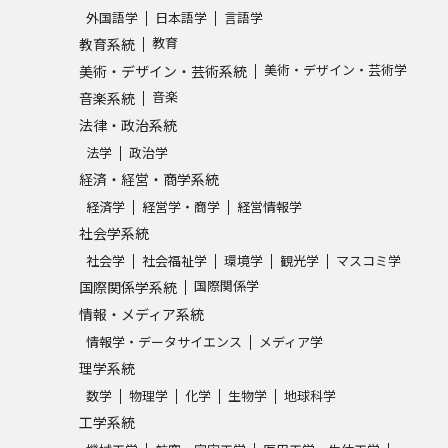
外国語学
日本語学
言語学
教育
教育系統
美術・デザイン・芸術学
美術・デザイン・芸術系統
音楽
音楽系統
法律・政治系統
法学
政治学
経済・経営・商学系統
経済学
経営学・商学
経営情報学
社会学系統
社会学
社会福祉学
環境学
観光学
マスコミ学
国際関係学
国際関係学系統
情報・メディア系統
情報学・データサイエンス
メディア学
理学系統
数学
物理学
化学
生物学
地球科学
工学系統