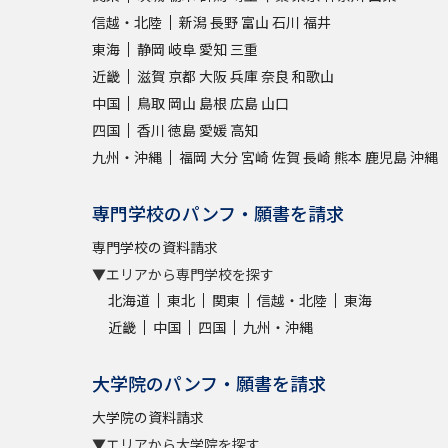
信越・北陸
新潟
長野
富山
石川
福井
東海
静岡
岐阜
愛知
三重
近畿
滋賀
京都
大阪
兵庫
奈良
和歌山
中国
鳥取
岡山
島根
広島
山口
四国
香川
徳島
愛媛
高知
九州・沖縄
福岡
大分
宮崎
佐賀
長崎
熊本
鹿児島
沖縄
専門学校のパンフ・願書を請求
専門学校の資料請求
▼エリアから専門学校を探す
北海道
東北
関東
信越・北陸
東海
近畿
中国
四国
九州・沖縄
大学院のパンフ・願書を請求
大学院の資料請求
▼エリアから大学院を探す