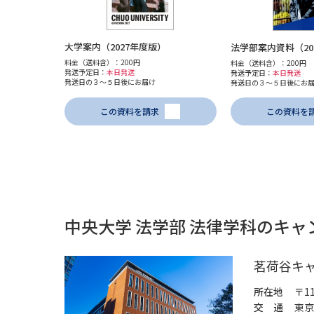
大学案内（2027年度版）
法学部案内資料（20
料金（送料含）：200円
料金（送料含）：200円
発送予定日：
本日発送
発送予定日：
本日発送
発送日の３～５日後にお届け
発送日の３～５日後にお
この資料を請求
この資料を
中央大学 法学部 法律学科のキャ
茗荷谷キ
所在地
〒1
交 通
東京