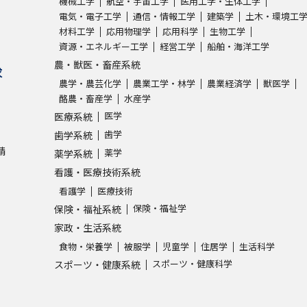
機械工学
航空・宇宙工学
医用工学・生体工学
電気・電子工学
通信・情報工学
建築学
土木・環境工
材料工学
応用物理学
応用科学
生物工学
資源・エネルギー工学
経営工学
船舶・海洋工学
農・獣医・畜産系統
求
農学・農芸化学
農業工学・林学
農業経済学
獣医学
酪農・畜産学
水産学
医学
医療系統
歯学
歯学系統
請
薬学
薬学系統
看護・医療技術系統
看護学
医療技術
保険・福祉学
保険・福祉系統
家政・生活系統
食物・栄養学
被服学
児童学
住居学
生活科学
スポーツ・健康科学
スポーツ・健康系統