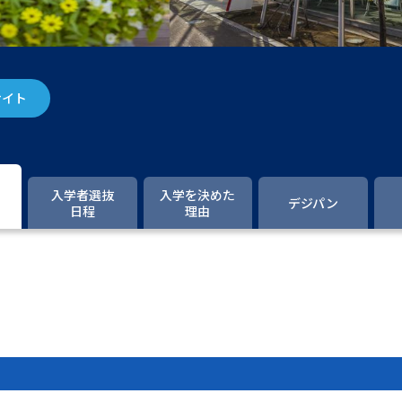
大学入学共通テスト「受験案内」の請求
大学入学共通テスト「受験上の配慮案内
幼稚園教員資格認定試験
小学校教員資
サイト
高等学校（情報）教員資格認定試験
大学研究
入学者選抜
入学を決めた
デジパン
日程
理由
大学で学べる内容や特徴を調
新増設大学・学部・学科特集
国際・グ
データサイエンス特集
奨学金・特待生
進路の３択
新学年スタート号特集ペー
新学年スタート号特集ページ（高2生用