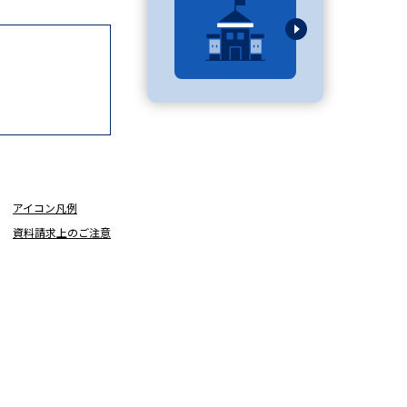
べる
ムから探す
ライブ
アイコン凡例
資料検索
資料請求上のご注意
う
先輩が入学を決めた理由
役立ちガイド