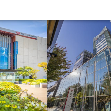
資料請求
大学・短大の資料種類から請
大学パンフ
学部・学科パンフ
総合型選抜・学校推薦型選抜 募集要項＆
大学入学共通テスト利用選抜の募集要項
大学・短大以外の資料から請
専門学校の資料請求
大学院の資料請求