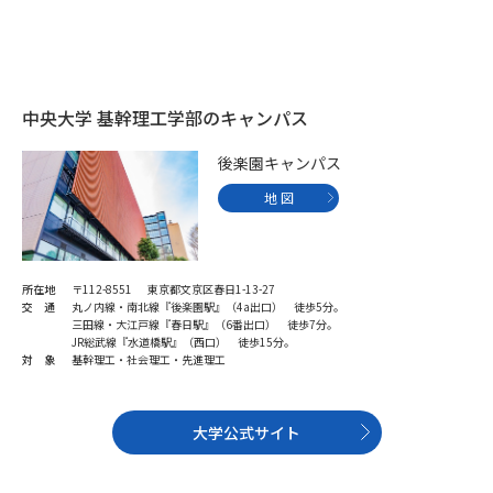
受験準備
資料検索
志望校・出願校を調べる
中央大学 基幹理工学部のキャンパス
併願校選び
受験スケジュールを立てよう
後楽園キャンパス
地 図
先輩が入学を決めた理由
テレメール全国一斉進学調査
新生活お役立ちガイド
所在地
〒112-8551 東京都文京区春日1-13-27
交 通
丸ノ内線・南北線『後楽園駅』（4a出口） 徒歩5分。
三田線・大江戸線『春日駅』（6番出口） 徒歩7分。
JR総武線『水道橋駅』（西口） 徒歩15分。
学問発見
学問検索
対 象
基幹理工・社会理工・先進理工
大学公式サイト
大学で学びたい学問発見