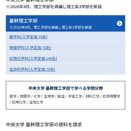
専門学校の資料請求
大学院の資料請求
※2026年4月、理工学部を再編し理工系3学部を新設
大学入学共通テスト「受験案
留学・進学関連、塾・予備校
内」の請求
基幹理工学部
※2026年4月、理工学部を再編し理工系3学部を新設
大学入学共通テスト「受験上の
高等学校卒業程度認定試験
配慮案内」の請求
数学科[入学定員:70名]
物理学科[入学定員:70名]
幼稚園教員資格認定試験
小学校教員資格認定試験
応用化学科[入学定員:145名]
高等学校（情報）教員資格認定
試験
生命科学科[入学定員:75名]
中央大学 基幹理工学部で学べる学問分野
大学研究
大学検索
数学 / 物理学 / 化学 / 生物学 / 航空・宇宙工学 / 材料工学 / 応用物理学
/ 応用化学 / 生物工学
大学で学べる内容や特徴を調べる
中央大学 基幹理工学部の資料を請求
国際・グローバルに強い大学特
新増設大学・学部・学科特集
集