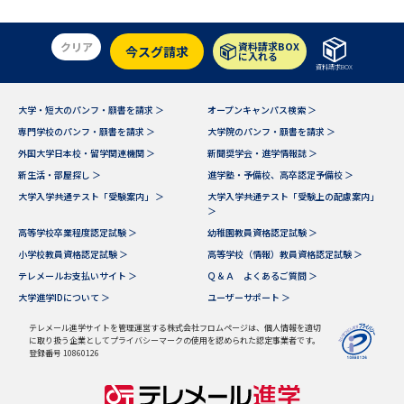
学問のミニ講義「夢ナビ講義」
学問分野解説
クリア
資料請求BOX
今スグ請求
学問の教科書
夢ナビライブ
に入れる
資料請求BOX
ユーザーサポート
大学・短大のパンフ・願書を請求 ＞
オープンキャンパス検索 ＞
専門学校のパンフ・願書を請求 ＞
大学院のパンフ・願書を請求 ＞
外国大学日本校・留学関連機関 ＞
新聞奨学会・進学情報誌 ＞
Ｑ＆Ａ よくあるご質問
大学進学IDについて
新生活・部屋探し ＞
進学塾・予備校、高卒認定予備校 ＞
資料の料金の
大学入学共通テスト「受験案内」 ＞
大学入学共通テスト「受験上の配慮案内」
受付内容・発送状況の確認
お支払いについて
＞
高等学校卒業程度認定試験 ＞
幼稚園教員資格認定試験 ＞
テレメール
個人情報取扱規定
小学校教員資格認定試験 ＞
高等学校（情報）教員資格認定試験 ＞
お支払いサイト
テレメールお支払いサイト ＞
Ｑ＆Ａ よくあるご質問 ＞
テレメール進学カタログ
大学進学IDについて ＞
ユーザーサポート ＞
特定商取引表記
訂正のご案内
テレメール進学サイトを管理運営する株式会社フロムページは、個人情報を適切
に取り扱う企業としてプライバシーマークの使用を認められた認定事業者です。
登録番号 10860126