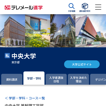
大学検索
資料請求BOX
資料請求
資料検索
大学・短大の資料種類から請求
中央大学
大学パンフ
学部・学科パンフ
東京都
大学公式サイト
総合型選抜・学校推薦型選抜 募
大学入学共通テスト利用選抜の
集要項＆願書
募集要項＆願書
入学者選抜
入学を決めた
学部・学科
資料請求
デジパ
日程
理由
過去問題集
大学・短大以外の資料から請求
＜ 学部・学科・コース一覧
中央大学 基幹理工学部