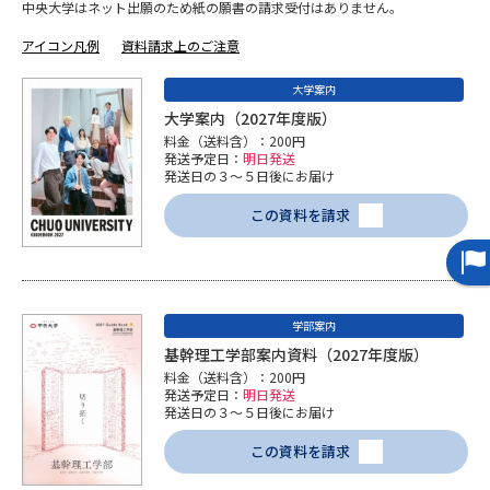
中央大学はネット出願のため紙の願書の請求受付はありません。
データサイエンス特集
奨学金・特待生制度特集
アイコン凡例
資料請求上のご注意
大学案内
デジタルパンフレット
進路の３択
大学案内（2027年度版）
料金（送料含）：200円
新学年スタート号特集ページ
新学年スタート号特集ページ
発送予定日：
明日発送
（高3生用）
（高2生用）
発送日の３～５日後にお届け
この資料を請求
SELFBRAND特集ページ
オープンキャンパスなどを調べる
学部案内
オープンキャンパス検索
実施プログラムから探す
基幹理工学部案内資料（2027年度版）
料金（送料含）：200円
発送予定日：
明日発送
来場型・Web型イベント特集
夢ナビライブ
発送日の３～５日後にお届け
この資料を請求