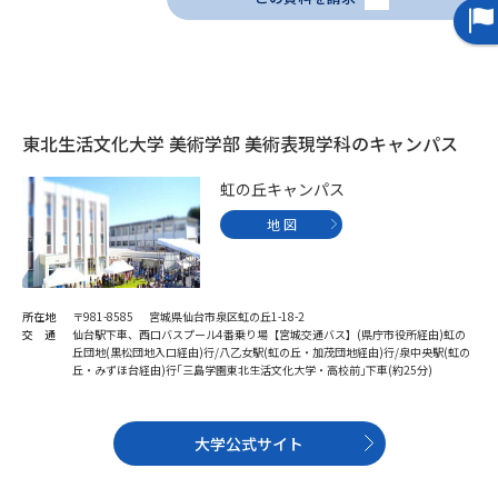
データサイエンス特集
奨学金・特待生制度特集
デジタルパンフレット
進路の３択
東北生活文化大学 美術学部 美術表現学科のキャンパス
新学年スタート号特集ページ
新学年スタート号特集ページ
（高3生用）
（高2生用）
虹の丘キャンパス
地 図
SELFBRAND特集ページ
オープンキャンパスなどを調べる
所在地
〒981-8585 宮城県仙台市泉区虹の丘1-18-2
交 通
仙台駅下車、西口バスプール4番乗り場【宮城交通バス】(県庁市役所経由)虹の
オープンキャンパス検索
実施プログラムから探す
丘団地(黒松団地入口経由)行/八乙女駅(虹の丘・加茂団地経由)行/泉中央駅(虹の
丘・みずほ台経由)行｢三島学園東北生活文化大学・高校前｣下車(約25分)
来場型・Web型イベント特集
夢ナビライブ
大学公式サイト