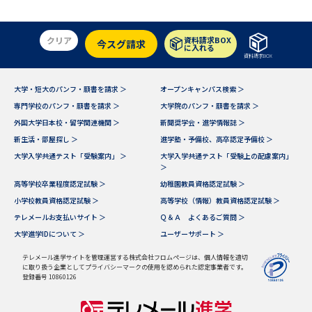
受験準備
資料検索
クリア
資料請求BOX
今スグ請求
に入れる
志望校・出願校を調べる
資料請求BOX
大学・短大のパンフ・願書を請求 ＞
オープンキャンパス検索 ＞
併願校選び
受験スケジュールを立てよう
専門学校のパンフ・願書を請求 ＞
大学院のパンフ・願書を請求 ＞
外国大学日本校・留学関連機関 ＞
新聞奨学会・進学情報誌 ＞
先輩が入学を決めた理由
テレメール全国一斉進学調査
新生活・部屋探し ＞
進学塾・予備校、高卒認定予備校 ＞
大学入学共通テスト「受験案内」 ＞
大学入学共通テスト「受験上の配慮案内」
＞
新生活お役立ちガイド
高等学校卒業程度認定試験 ＞
幼稚園教員資格認定試験 ＞
小学校教員資格認定試験 ＞
高等学校（情報）教員資格認定試験 ＞
テレメールお支払いサイト ＞
Ｑ＆Ａ よくあるご質問 ＞
学問発見
学問検索
大学進学IDについて ＞
ユーザーサポート ＞
テレメール進学サイトを管理運営する株式会社フロムページは、個人情報を適切
に取り扱う企業としてプライバシーマークの使用を認められた認定事業者です。
大学で学びたい学問発見
登録番号 10860126