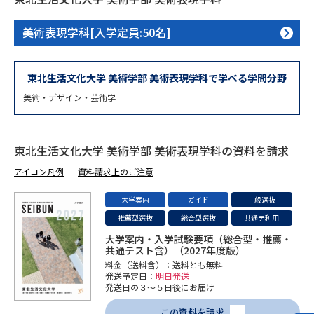
専門学校の資料請求
大学院の資料請求
美術表現学科[入学定員:50名]
大学入学共通テスト「受験案
留学・進学関連、塾・予備校
内」の請求
大学入学共通テスト「受験上の
東北生活文化大学 美術学部 美術表現学科で学べる学問分野
高等学校卒業程度認定試験
配慮案内」の請求
美術・デザイン・芸術学
幼稚園教員資格認定試験
小学校教員資格認定試験
高等学校（情報）教員資格認定
東北生活文化大学 美術学部 美術表現学科の資料を請求
試験
アイコン凡例
資料請求上のご注意
大学案内
ガイド
一般選抜
大学研究
大学検索
推薦型選抜
総合型選抜
共通テ利用
大学案内・入学試験要項（総合型・推薦・
共通テスト含）（2027年度版）
料金（送料含）：送料とも無料
大学で学べる内容や特徴を調べる
発送予定日：
明日発送
発送日の３～５日後にお届け
国際・グローバルに強い大学特
新増設大学・学部・学科特集
集
この資料を請求