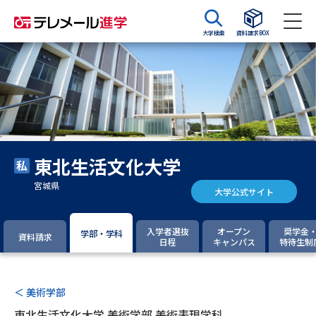
大学検索
資料請求BOX
資料請求
資料検索
大学・短大の資料種類から請求
東北生活文化大学
大学パンフ
学部・学科パンフ
宮城県
大学公式サイト
総合型選抜・学校推薦型選抜 募
大学入学共通テスト利用選抜の
集要項＆願書
募集要項＆願書
入学者選抜
オープン
奨学金
学部・学科
資料請求
日程
キャンパス
特待生制
過去問題集
大学・短大以外の資料から請求
＜ 美術学部
東北生活文化大学 美術学部 美術表現学科