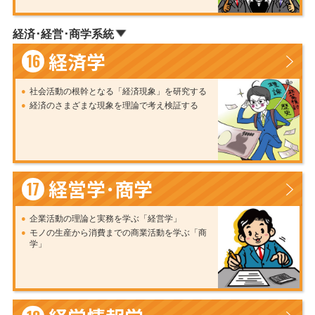
経済･経営･商学系統
経済学
16
社会活動の根幹となる「経済現象」を研究する
経済のさまざまな現象を理論で考え検証する
経営学･商学
17
企業活動の理論と実務を学ぶ「経営学」
モノの生産から消費までの商業活動を学ぶ「商
学」