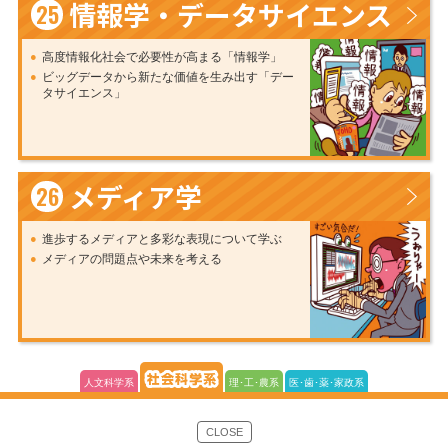
情報学・データサイエンス
25
高度情報化社会で必要性が高まる「情報学」
ビッグデータから新たな価値を生み出す「デー
タサイエンス」
メディア学
26
進歩するメディアと多彩な表現について学ぶ
メディアの問題点や未来を考える
人文科学系
理･工･農系
医･歯･薬･家政系
CLOSE