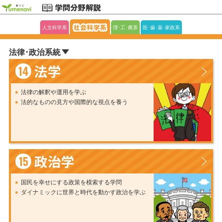
人文科学系
理･工･農系
医･歯･薬･家政系
法律･政治系統
法学
14
法律の解釈や運用を学ぶ
法的なものの見方や国際的な視点を養う
政治学
15
国民を幸せにする政策を模索する学問
ダイナミックに世界と時代を動かす政治を学ぶ