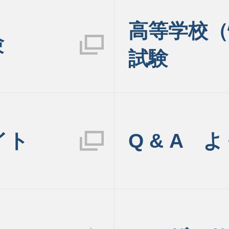
高等学校（
験
試験
イト
Q & A 