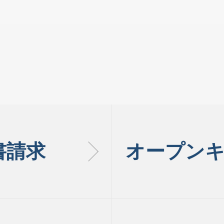
書請求
オープン