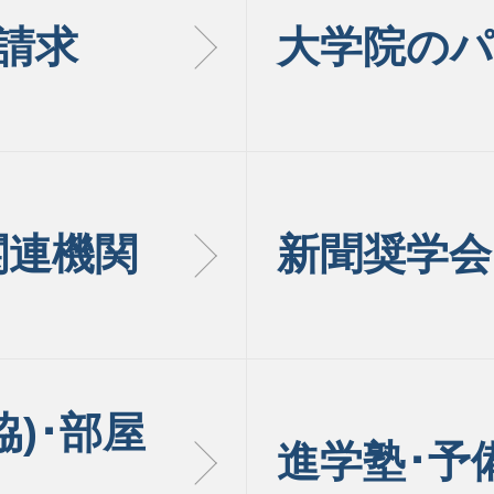
請求
大学院のパ
関連機関
新聞奨学会
)･部屋
進学塾･予