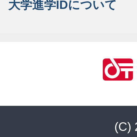
大学進学IDについて
(C)