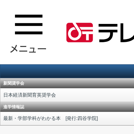
新聞奨学会
日本経済新聞育英奨学会
進学情報誌
最新・学部学科がわかる本 [発行:四谷学院]