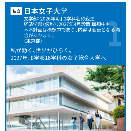
日本女子大学
文学部：
2026年4月 2学科名称変更
経済学部（仮称）：2027年4月設置 構想中
＊
＊本計画は構想中であり、内容は変更となる場
合があります。
（東京都）
私が動く、世界がひらく。
2027年、8学部16学科の女子総合大学へ