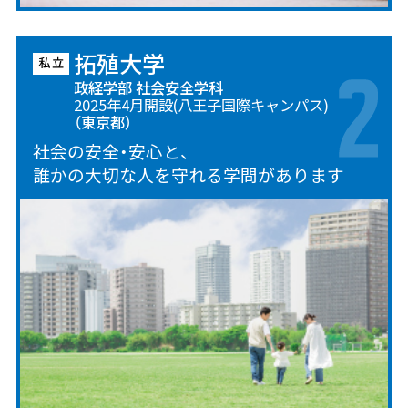
拓殖大学
政経学部 社会安全学科
2025年4月開設(八王子国際キャンパス)
（東京都）
社会の安全・安心と、
誰かの大切な人を守れる学問があります