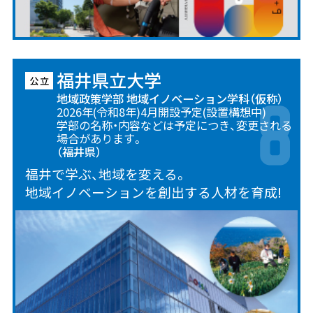
福井県立大学
地域政策学部 地域イノベーション学科（仮称）
2026年(令和8年)4月開設予定(設置構想中)
学部の名称・内容などは予定につき、変更される
場合があります。
（福井県）
福井で学ぶ、地域を変える。
地域イノベーションを創出する人材を育成!