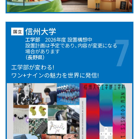
信州大学
工学部
2026年度 設置構想中
設置計画は予定であり、内容が変更になる
場合があります
（長野県）
工学部が変わる!
ワン+ナインの魅力を世界に発信!