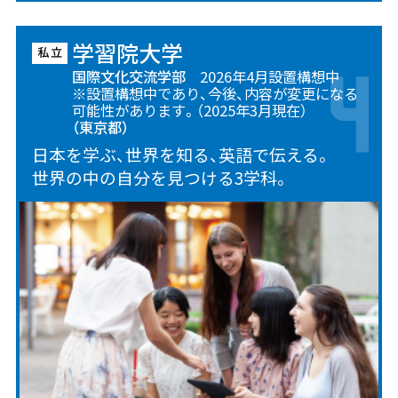
学習院大学
国際文化交流学部
2026年4月設置構想中
※設置構想中であり、今後、内容が変更になる
可能性があります。（2025年3月現在）
（東京都）
日本を学ぶ、世界を知る、英語で伝える。
世界の中の自分を見つける3学科。