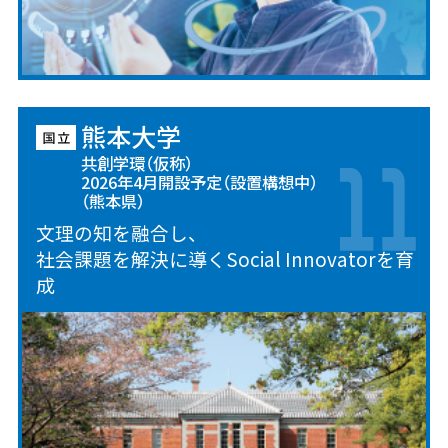
熊本大学
共創学環（仮称）
2026年4月開設予定（設置構想中）
（熊本県）
文理の知を融合し、
社会課題を解決に導くSocial Innovatorを育
成