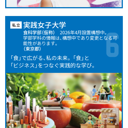
実践女子大学
食科学部（仮称）
2026年4月設置構想中。
学部学科の情報は、構想中であり変更となる可
能性があります。
（東京都）
「食」で広がる、私の未来。 「食」と
「ビジネス」をつなぐ実践的な学び。