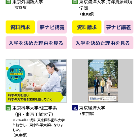
東京外国語大学
東京海洋大学 海洋資源環境
（東京都）
学部
（東京都）
資料請求
夢ナビ講義
資料請求
夢ナビ講義
入学を決めた理由を見る
入学を決めた理由を見る
東京科学大学 理工学系
東京経済大学
（旧・東京工業大学）
（東京都）
※2024年10月に東京医科歯科大学
と統合し、東京科学大学になりま
した。
（東京都）