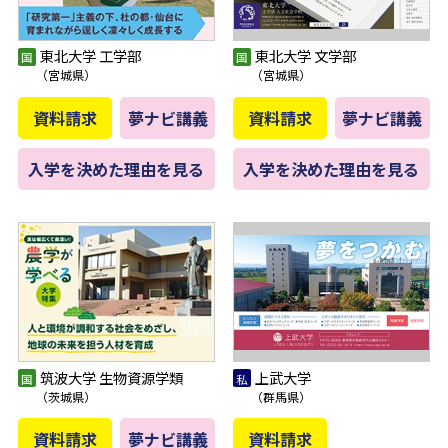
東北大学 工学部
東北大学 文学部
（宮城県）
（宮城県）
資料請求
夢ナビ講義
資料請求
夢ナビ講義
入学を決めた理由を見る
入学を決めた理由を見る
筑波大学 生物資源学類
上武大学
（茨城県）
（群馬県）
資料請求
夢ナビ講義
資料請求