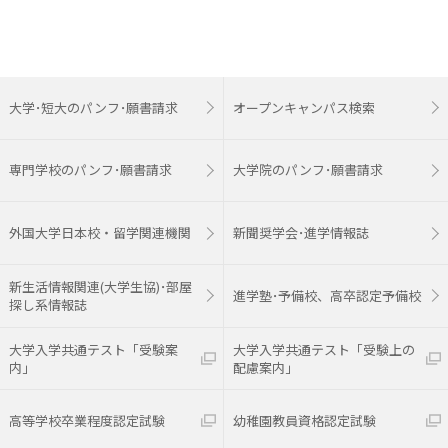
大学･短大のパンフ･願書請求
オープンキャンパス検索
専門学校のパンフ･願書請求
大学院のパンフ･願書請求
外国大学日本校・留学関連機関
新聞奨学会･進学情報誌
新生活情報関連(大学生協)･部屋
進学塾･予備校、高卒認定予備校
探し系情報誌
大学入学共通テスト「受験案
大学入学共通テスト「受験上の
内」
配慮案内」
高等学校卒業程度認定試験
幼稚園教員資格認定試験