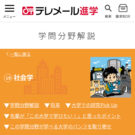
学問分野解説
一覧に戻る
社会学
19
学問分野解説
将来
大学での研究Pick Up
先輩が「この大学で学びたい！」と思ったポイント
この学問分野が学べる大学のパンフを取り寄せ