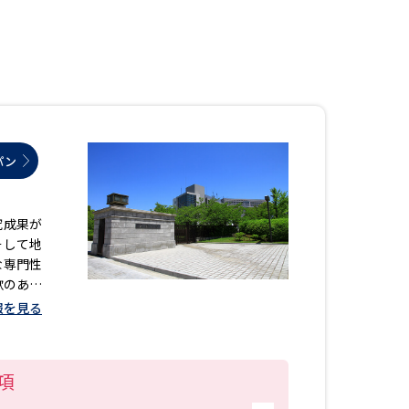
」の請求
高等学校卒業程度認定試験
格認定試験
パン
大学検索
究成果が
そして地
べる
な専門性
欲のある
ローバルに強い大学特集
いと思い
報を見る
制度特集
デジタルパンフレット
ジ（高3生用）
項
）