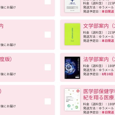
料金（送料含）：215
SELFBRAND特集ページ
日後にお届け
発送方法：ゆうメール
発送予定日：
本日発
オープンキャンパスなどを調
内
文学部案内（2
オープンキャンパス検索
実施プログラ
料金（送料含）：215
発送方法：ゆうメール
発送予定日：
本日発
来場型・Web型イベント特集
夢ナビ
日後にお届け
年度版）
法学部案内（2
受験準備
料金（送料含）：180
発送方法：ゆうメール
日後にお届け
発送予定日：
8月10
志望校・出願校を調べる
版）
医学部保健学科
併願校選び
受験スケジュールを立てよ
紀を翔る医療
料金（送料含）：180
テレメール全国一斉進学調査
新生活お
日後にお届け
発送方法：ゆうメール
発送予定日：
本日発