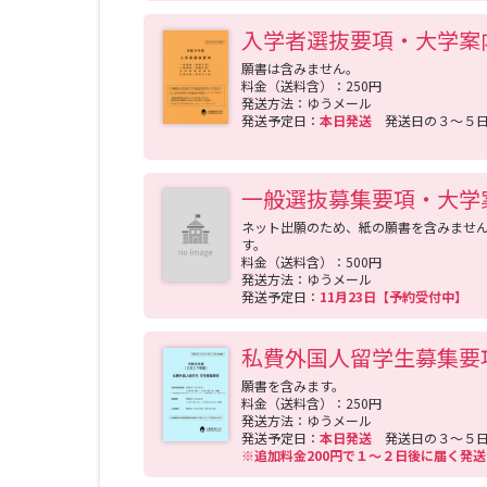
在学時代から様々な経験をしています。 ◇68％
入学者選抜要項・大学案
男子60名，女子80名が入居しています。 ◇学部
採用試験に向けた面接指導，場面指導や模擬授業
願書は含みません。
料金（送料含）：250円
職に関する様々な相談に応じています。エントリ
発送方法：ゆうメール
≫ ◇4年間の学費は私立大学文系平均を100とす
発送予定日：
本日発送
発送日の３～５
制度もあります。 ≪留学は？≫ ◇海外14カ国・
情報が確定次第，随時本学ウェブページで公開し
入試情報）でご確認いただけます。 ≪大阪教育大
一般選抜募集要項・大学
ますので，事前予約のうえ，お気軽にご参加くだ
ネット出願のため、紙の願書を含みませ
長できる教育大学，それが大阪教育大学です。
す。
料金（送料含）：500円
発送方法：ゆうメール
発送予定日：
11月23日【予約受付中】
私費外国人留学生募集要
願書を含みます。
料金（送料含）：250円
発送方法：ゆうメール
発送予定日：
本日発送
発送日の３～５
※追加料金200円で１～２日後に届く発