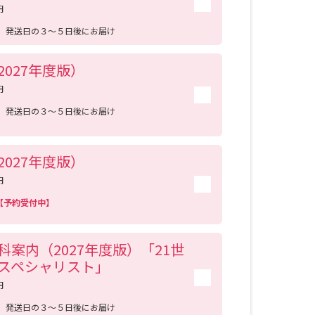
円
送
発送日の３～５日後にお届け
べる
027年度版）
ムから探す
円
送
発送日の３～５日後にお届け
ライブ
027年度版）
資料検索
円
日【予約受付中】
案内（2027年度版）「21世
う
先輩が入学を決めた理由
スペシャリスト」
円
役立ちガイド
送
発送日の３～５日後にお届け