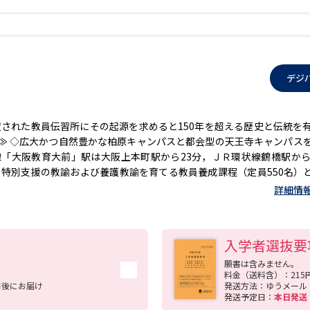
デジ
設置された教員伝習所にその起源を求めると150年を超える歴史と伝統を
≫ ◇広大かつ自然豊かな柏原キャンパスと都会型の天王寺キャンパス
「大阪教育大前」駅は大阪上本町駅から23分，ＪＲ環状線鶴橋駅から
・特別支援の教諭および養護教諭を育てる教員養成課程（定員550名）
を高いレベルの質で学ぶことのできる教育協働学科（定員350名）を
詳細情
合格率を誇っています。また，日本で唯一の夜間5年コースを有し，こ
。 ◇教育協働学科は，高い専門性の学びとともに，教育大の学科であ
会とどう繋がるのかを学ぶことができます。 ◇学部募集人員を本学教
入学者選抜要
導ができています。 ≪どんな学生？≫ ◇学生は自分の夢の実現のため
◇『人にまっすぐ』な本学学生の63％の学生がクラブ・サークルに所
願書は含みません。
料金（送料含）：215
ています。これも学生一人ひとりの自己実現に結びついています。 ◇
日後にお届け
発送方法：ゆうメール
がら，89％の学生がアルバイトをしています。また，夜間コースの
発送予定日：
本日発
場所としているフリースクールなどでアルバイトやボランティア活動