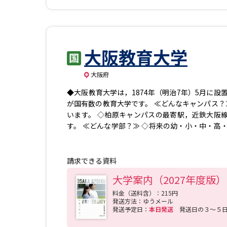
大阪教育大学
大阪府
◆大阪教育大学は，1874年（明治7年）5月に
が国有数の教育大学です。 ≪どんなキャンパス？
います。 ◇柏原キャンパスの最寄駅，近鉄大阪線
す。 ≪どんな学部？≫ ◇将来の幼・小・中・高
ゆる文学部・理学部・芸術学部・体育学部等の学び
います。 ◇教員養成課程は，屈指の教員採用試験
も非常に高い教員採用試験合格率を誇っています
請求できる資料
活かした学び，つまり，その専門性を活かして社
大学案内（2027年度版）
ると，3.4名です。少人数制によるきめ細かい指
に，一人ではなく，仲間と共に努力しています。 
料金（送料含）：215円
発送方法：ゆうメール
ます。高校時代と同様，充実した学生生活を送っ
発送予定日：
本日発送
発送日の３～５
効に活用して，自分の適性や将来の夢を見定めな
間，学校現場や学童保育，不登校の子ども達が居