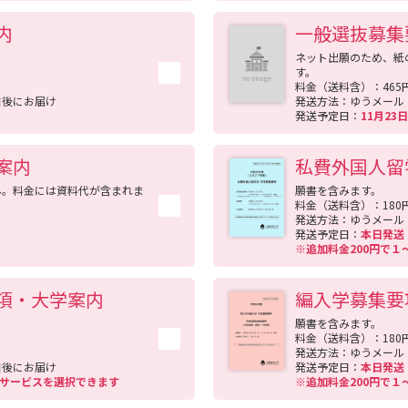
の学生が自宅から通学しています。また，柏原キャンパス内に学生宿舎
内
一般選抜募集
学生中，57％が女子です。 ≪就職は？≫ ◇経験豊富なキャリアアドバ
対策など幅広いサポートをしています。専門のアドバイザーが企業・
ネット出願のため、紙
す。
ーシート添削，面接指導など，きめ細かなサポートをしています。 ≪
料金（送料含）：465
ると，59．5％になります（夜間5年コースでは36．3％）。また，授業
日後にお届け
発送方法：ゆうメール
発送予定日：
11月2
地域に38校の海外協定校があり，留学も支援しています。 ≪入試情報は
ます。また，昨年度の募集要項等も本学ウェブページ（入学試験情報
学のことをもっと知りたい！相談したい！≫ ◇学部Web個別相談を実
案内
私費外国人留
さい。 ◆教員養成課程・教育協働学科を有し，様々な夢をもつ仲間と
ん。料金には資料代が含まれま
願書を含みます。
料金（送料含）：180
発送方法：ゆうメール
発送予定日：
本日発
※追加料金200円で
項・大学案内
編入学募集要
願書を含みます。
料金（送料含）：180
発送方法：ゆうメール
日後にお届け
発送予定日：
本日発
送サービスを選択できます
※追加料金200円で