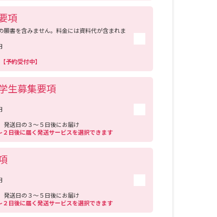
があり，
要項
イザーが
公務員就
の願書を含みません。料金には資料代が含まれま
学費は？
円
料免除の
3日【予約受付中】
？≫ ◇
＞過去の
施してい
学生募集要項
ともに成
円
送
発送日の３～５日後にお届け
１～２日後に届く発送サービスを選択できます
項
円
送
発送日の３～５日後にお届け
１～２日後に届く発送サービスを選択できます