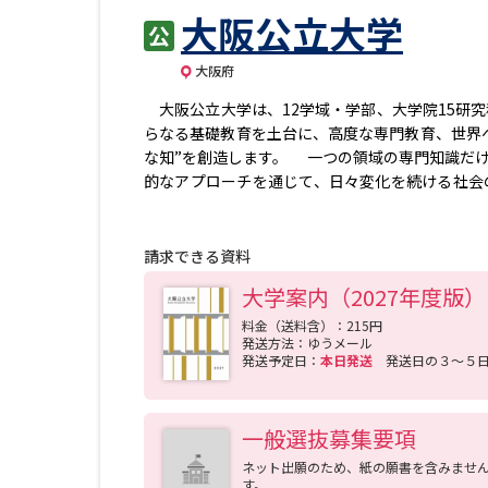
大阪公立大学
大阪府
大阪公立大学は、12学域・学部、大学院15研
らなる基礎教育を土台に、高度な専門教育、世界
な知”を創造します。 一つの領域の専門知識だ
的なアプローチを通じて、日々変化を続ける社会
できる大学を目指しています。 2025年9月に
初年次教育を一手に担うメインキャンパス「知の
請求できる資料
大学案内（2027年度版）
料金（送料含）：215円
発送方法：ゆうメール
発送予定日：
本日発送
発送日の３～５
一般選抜募集要項
ネット出願のため、紙の願書を含みませ
す。