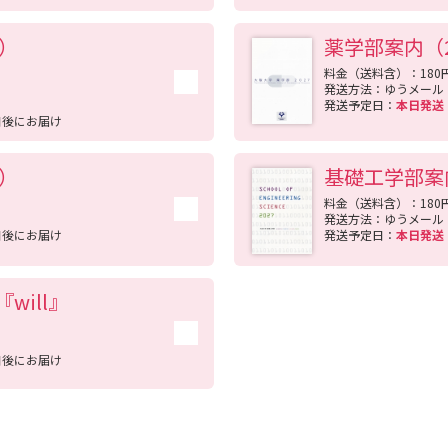
版）
薬学部案内（2
学問発見
料金（送料含）：180
発送方法：ゆうメール
発送予定日：
本日発
日後にお届け
大学で学びたい学問発見
版）
基礎工学部案
学問のミニ講義「夢ナビ講義」
学問分
料金（送料含）：180
発送方法：ゆうメール
日後にお届け
発送予定日：
本日発
ユーザーサポート
ill』
Ｑ＆Ａ よくあるご質問
大学進学IDにつ
日後にお届け
資料の料金の
お支払いについて
受付内容
個人情報取扱規定
特定商取引表記
お
受験情報リンク