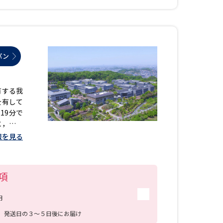
パン
有する我
を有して
19分で
と，いわ
設置して
報を見る
のコース
ることを
員数で割
項
に前向き
属してい
円
時間を有
学生は昼
送
発送日の３～５日後にお届け
を行い，