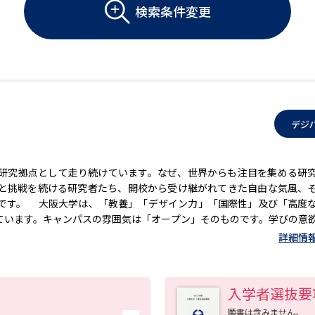
大学入学共通テスト「受験案内」の請求
検索条件変更
大学入学共通テスト「受験上の配慮案内
幼稚園教員資格認定試験
小学校教員資
高等学校（情報）教員資格認定試験
デジ
大学研究
研究拠点として走り続けています。なぜ、世界からも注目を集める研
と挑戦を続ける研究者たち、開校から受け継がれてきた自由な気風、
大学で学べる内容や特徴を調
です。 大阪大学は、「教養」「デザイン力」「国際性」及び「高度
ています。キャンパスの雰囲気は「オープン」そのものです。学びの意
新増設大学・学部・学科特集
国際・グ
る空間。この空間を精一杯活用して、充実した学生生活を送って欲し
詳細情
あるあなたをお待ちしています。
データサイエンス特集
奨学金・特待生
進路の３択
新学年スタート号特集ペー
入学者選抜要
新学年スタート号特集ページ（高2生用
願書は含みません。