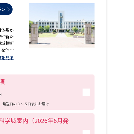
パン
目体系か
た“新た
領域横断
」を体感
之宮に、
報を見る
項
円
送
発送日の３～５日後にお届け
学域案内（2026年6月発