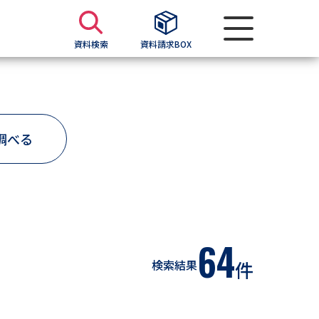
資料検索
資料請求BOX
資料検索
調べる
求
願書
＆願書
過去問題集
64
検索結果
件
求
留学・進学関連、塾・予備校