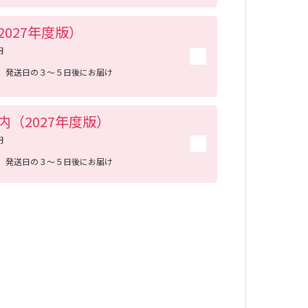
027年度版）
学問検索
円
送
発送日の３～５日後にお届け
内（2027年度版）
野解説
学問の教科書
夢ナビライブ
円
送
発送日の３～５日後にお届け
いて
このサイトについて
・発送状況の確認
テレメール
お支払いサイト
問合せ先
テレメール進学カタログ
訂正のご案内