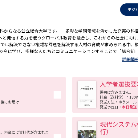
デジ
究科からなる公立総合大学です。 多彩な学問領域を活かした充実の科
へと発信する力を養うグローバル教育を融合し、これからの社会に向け
けでは解決できない複雑な課題を解決する人材の育成が求められる中、
の今に学び、多様な人たちとコミュニケーションすることで「総合知
は、良好な交通アクセスかつ大阪の東西都市軸の東部重要拠点である森
詳細情
森」として森之宮キャンパスが開設しました。
入学者選抜要
願書は含みません。
料金（送料含）：180
日後にお届け
発送方法：ゆうメール
発送予定日：
本日発
現代システム科
行）
ん。料金には資料代が含まれま