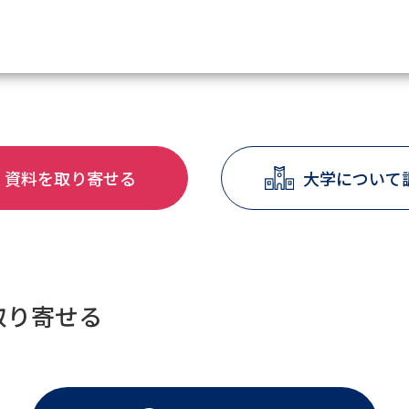
資料請求
資料を取り寄せる
大学について
大学・短大の資料種類から請
大学パンフ
学部・学科パンフ
総合型選抜・学校推薦型選抜 募集要項＆
大学入学共通テスト利用選抜の募集要項
取り寄せる
大学・短大以外の資料から請
専門学校の資料請求
大学院の資料請求