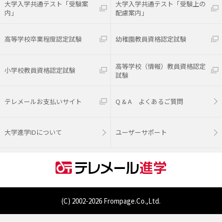
大学入学共通テスト「受験案
大学入学共通テスト「受験上の
内」
配慮案内」
高等学校卒業程度認定試験
幼稚園教員資格認定試験
高等学校（情報）教員資格認定
小学校教員資格認定試験
試験
テレメールお支払いサイト
Q & A よくあるご質問
大学進学IDについて
ユーザーサポート
(C) 2002-
2026 Frompage.Co.,Ltd.