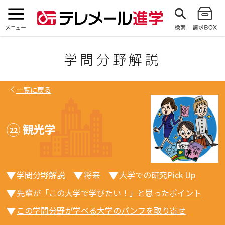
学問分野解説
一覧に戻る
観光学
22
学問分野解説
将来
大学での研究Pick Up
先輩が「この大学で学びたい！」と思ったポイント
この学問分野が学べる大学のパンフを取り寄せ