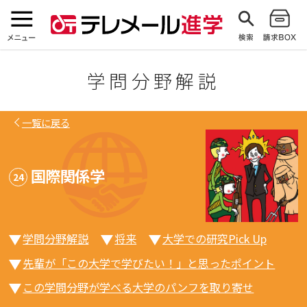
学問分野解説
一覧に戻る
国際関係学
24
学問分野解説
将来
大学での研究Pick Up
先輩が「この大学で学びたい！」と思ったポイント
この学問分野が学べる大学のパンフを取り寄せ