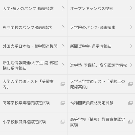
大学･短大のパンフ･願書請求
オープンキャンパス検索
専門学校のパンフ･願書請求
大学院のパンフ･願書請求
外国大学日本校・留学関連機関
新聞奨学会･進学情報誌
新生活情報関連(大学生協)･部屋
進学塾･予備校、高卒認定予備校
探し系情報誌
大学入学共通テスト「受験案
大学入学共通テスト「受験上の
内」
配慮案内」
高等学校卒業程度認定試験
幼稚園教員資格認定試験
高等学校（情報）教員資格認定
小学校教員資格認定試験
試験