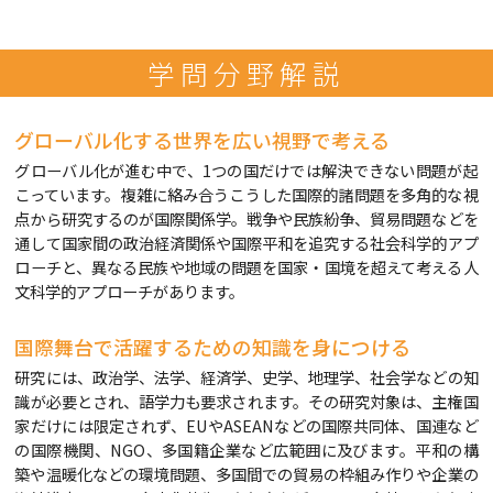
学問分野解説
グローバル化する世界を広い視野で考える
グローバル化が進む中で、1つの国だけでは解決できない問題が起
こっています。複雑に絡み合うこうした国際的諸問題を多角的な視
点から研究するのが国際関係学。戦争や民族紛争、貿易問題などを
通して国家間の政治経済関係や国際平和を追究する社会科学的アプ
ローチと、異なる民族や地域の問題を国家・国境を超えて考える人
文科学的アプローチがあります。
国際舞台で活躍するための知識を身につける
研究には、政治学、法学、経済学、史学、地理学、社会学などの知
識が必要とされ、語学力も要求されます。その研究対象は、主権国
家だけには限定されず、EUやASEANなどの国際共同体、国連など
の国際機関、NGO、多国籍企業など広範囲に及びます。平和の構
築や温暖化などの環境問題、多国間での貿易の枠組み作りや企業の