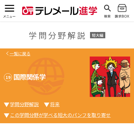
学問分野解説
一覧に戻る
国際関係学
19
学問分野解説
将来
この学問分野が学べる短大のパンフを取り寄せ