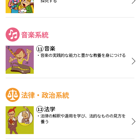
探究する
音楽系統
音楽
11
音楽の実践的な能力と豊かな教養を身につける
法律・政治系統
法学
12
法律の解釈や運用を学び、法的なものの見方を
養う