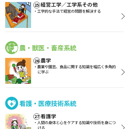
経営工学／工学系その他
25
工学的な手法で経営の問題を解決する
農・獣医・畜産系統
農学
26
農業や園芸、食品に関する知識を幅広く多角的
に学ぶ
看護・医療技術系統
看護学
27
人間の身体と心をケアする知識や技術を身につ
ける