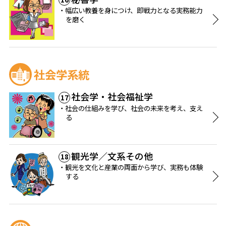
幅広い教養を身につけ、即戦力となる実務能力
を磨く
社会学系統
社会学・社会福祉学
17
社会の仕組みを学び、社会の未来を考え、支え
る
観光学／文系その他
18
観光を文化と産業の両面から学び、実務も体験
する