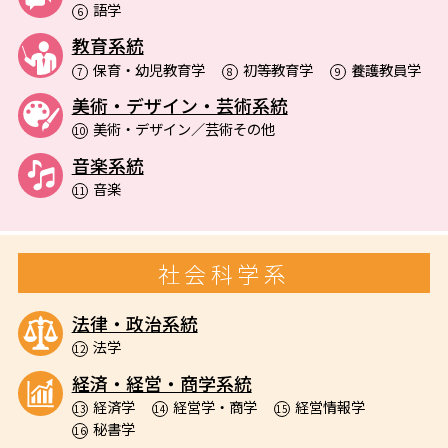
語学
6
教育系統
保育・幼児教育学
初等教育学
養護教員学
7
8
9
美術・デザイン・芸術系統
美術・デザイン／芸術その他
10
音楽系統
音楽
11
社会科学系
法律・政治系統
法学
12
経済・経営・商学系統
経済学
経営学・商学
経営情報学
13
14
15
秘書学
16