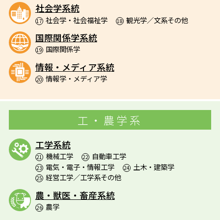
社会学系統
社会学・社会福祉学
観光学／文系その他
17
18
国際関係学系統
国際関係学
19
情報・メディア系統
情報学・メディア学
20
工・農学系
工学系統
機械工学
自動車工学
21
22
電気・電子・情報工学
土木・建築学
23
24
経営工学／工学系その他
25
農・獣医・畜産系統
農学
26