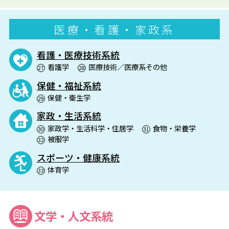
医療・看護・家政系
看護・医療技術系統
看護学
医療技術／医療系その他
27
28
保健・福祉系統
保健・衛生学
29
家政・生活系統
家政学・生活科学・住居学
食物・栄養学
30
31
被服学
32
スポーツ・健康系統
体育学
33
文学・人文系統