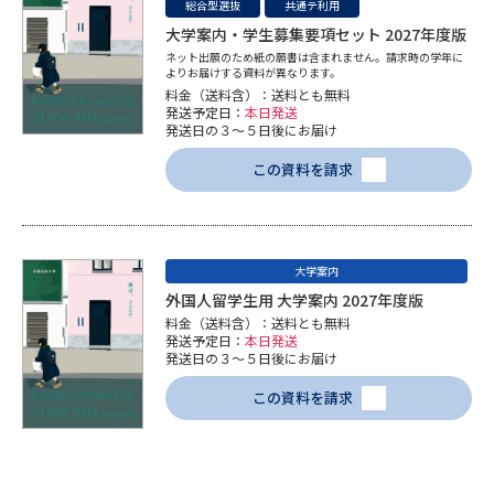
総合型選抜
共通テ利用
大学案内・学生募集要項セット 2027年度版
データサイエンス特集
奨学金・特待生制度特集
ネット出願のため紙の願書は含まれません。請求時の学年に
よりお届けする資料が異なります。
料金（送料含）：送料とも無料
デジタルパンフレット
進路の３択
発送予定日：
本日発送
発送日の３～５日後にお届け
新学年スタート号特集ページ
新学年スタート号特集ページ
この資料を請求
（高3生用）
（高2生用）
SELFBRAND特集ページ
大学案内
オープンキャンパスなどを調べる
外国人留学生用 大学案内 2027年度版
料金（送料含）：送料とも無料
発送予定日：
本日発送
オープンキャンパス検索
実施プログラムから探す
発送日の３～５日後にお届け
この資料を請求
来場型・Web型イベント特集
夢ナビライブ