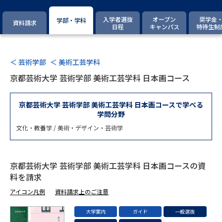
専門学校の資料請求
大学院の資料請求
入学者選抜
オープン
奨学金
学部・学科
資料請求
大学入学共通テスト「受験案
日程
キャンパス
特待生制
留学・進学関連、塾・予備校
内」の請求
大学入学共通テスト「受験上の
高等学校卒業程度認定試験
配慮案内」の請求
＜ 芸術学部
＜ 美術工芸学科
京都芸術大学 芸術学部 美術工芸学科 日本画コース
幼稚園教員資格認定試験
小学校教員資格認定試験
京都芸術大学 芸術学部 美術工芸学科 日本画コースで学べる
高等学校（情報）教員資格認定
学問分野
試験
文化・教養学 / 美術・デザイン・芸術学
大学研究
大学検索
京都芸術大学 芸術学部 美術工芸学科 日本画コースの資
料を請求
大学で学べる内容や特徴を調べる
アイコン凡例
資料請求上のご注意
国際・グローバルに強い大学特
大学案内
ガイド
一般選抜
新増設大学・学部・学科特集
集