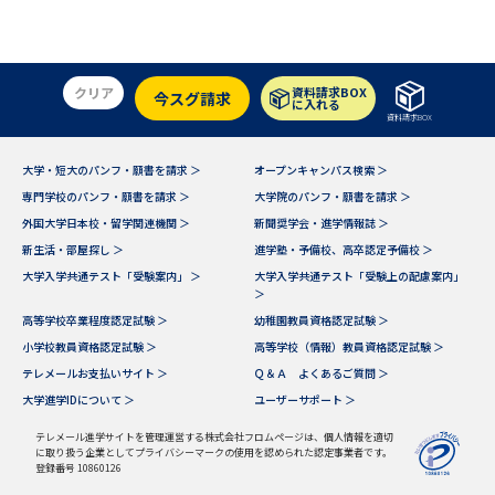
学問のミニ講義「夢ナビ講義」
学問分野解説
学問の教科書
夢ナビライブ
クリア
資料請求BOX
今スグ請求
に入れる
資料請求BOX
ユーザーサポート
大学・短大のパンフ・願書を請求 ＞
オープンキャンパス検索 ＞
Ｑ＆Ａ よくあるご質問
大学進学IDについて
専門学校のパンフ・願書を請求 ＞
大学院のパンフ・願書を請求 ＞
外国大学日本校・留学関連機関 ＞
新聞奨学会・進学情報誌 ＞
資料の料金の
受付内容・発送状況の確認
新生活・部屋探し ＞
進学塾・予備校、高卒認定予備校 ＞
お支払いについて
大学入学共通テスト「受験案内」 ＞
大学入学共通テスト「受験上の配慮案内」
＞
テレメール
個人情報取扱規定
お支払いサイト
高等学校卒業程度認定試験 ＞
幼稚園教員資格認定試験 ＞
小学校教員資格認定試験 ＞
高等学校（情報）教員資格認定試験 ＞
テレメール進学カタログ
特定商取引表記
テレメールお支払いサイト ＞
Ｑ＆Ａ よくあるご質問 ＞
訂正のご案内
大学進学IDについて ＞
ユーザーサポート ＞
テレメール進学サイトを管理運営する株式会社フロムページは、個人情報を適切
に取り扱う企業としてプライバシーマークの使用を認められた認定事業者です。
登録番号 10860126