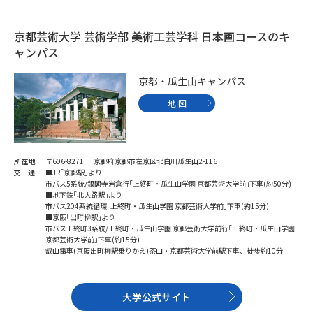
受験準備
資料検索
京都芸術大学 芸術学部 美術工芸学科 日本画コースのキ
ャンパス
志望校・出願校を調べる
京都・瓜生山キャンパス
併願校選び
受験スケジュールを立てよう
地 図
先輩が入学を決めた理由
テレメール全国一斉進学調査
所在地
〒606-8271 京都府京都市左京区北白川瓜生山2-116
新生活お役立ちガイド
交 通
■JR｢京都駅｣より
市バス5系統/銀閣寺岩倉行｢上終町・瓜生山学園 京都芸術大学前｣下車(約50分)
■地下鉄｢北大路駅｣より
市バス204系統循環｢上終町・瓜生山学園 京都芸術大学前｣下車(約15分)
■京阪｢出町柳駅｣より
学問発見
学問検索
市バス上終町3系統/上終町・瓜生山学園 京都芸術大学前行｢上終町・瓜生山学園
京都芸術大学前｣下車(約15分)
叡山電車(京阪出町柳駅乗りかえ)茶山・京都芸術大学前駅下車、徒歩約10分
大学で学びたい学問発見
大学公式サイト