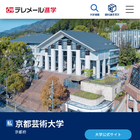
大学検索
資料請求BOX
資料請求
資料検索
大学・短大の資料種類から請求
大学パンフ
学部・学科パンフ
総合型選抜・学校推薦型選抜 募
大学入学共通テスト利用選抜の
集要項＆願書
募集要項＆願書
過去問題集
京都芸術大学
大学・短大以外の資料から請求
京都府
大学公式サイト