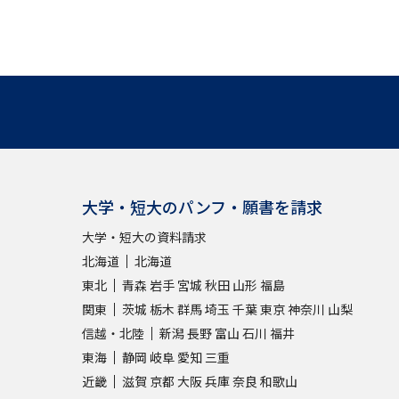
大学・短大のパンフ・願書を請求
大学・短大の資料請求
北海道
北海道
東北
青森
岩手
宮城
秋田
山形
福島
関東
茨城
栃木
群馬
埼玉
千葉
東京
神奈川
山梨
信越・北陸
新潟
長野
富山
石川
福井
東海
静岡
岐阜
愛知
三重
近畿
滋賀
京都
大阪
兵庫
奈良
和歌山