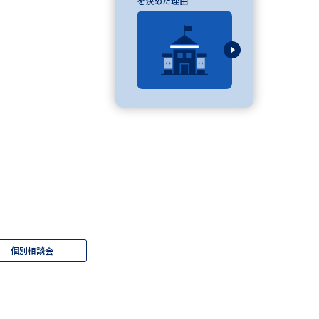
を決めた理由
」の請求
高等学校卒業程度認定試験
格認定試験
大学検索
べる
ローバルに強い大学特集
個別相談会
制度特集
デジタルパンフレット
ジ（高3生用）
）