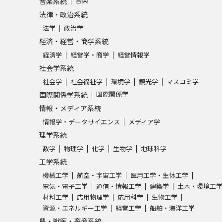
音楽
音楽系統
法律・政治系統
法学
政治学
経済・経営・商学系統
経済学
経営学・商学
経営情報学
社会学系統
社会学
社会福祉学
環境学
観光学
マスコミ学
国際関係学
国際関係学系統
情報・メディア系統
情報学・データサイエンス
メディア学
理学系統
数学
物理学
化学
生物学
地球科学
工学系統
機械工学
航空・宇宙工学
医用工学・生体工学
電気・電子工学
通信・情報工学
建築学
土木・環境工
材料工学
応用物理学
応用科学
生物工学
資源・エネルギー工学
経営工学
船舶・海洋工学
農・獣医・畜産系統