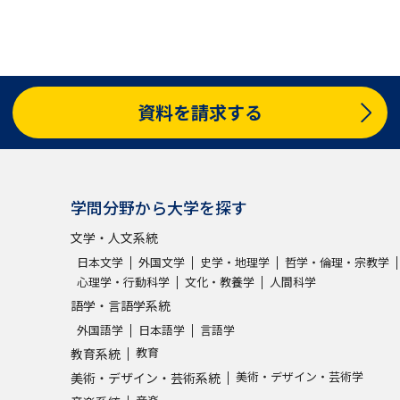
学問発見
資料を請求する
大学で学びたい学問発見
学問のミニ講義「夢ナビ講義」
学問分
学問分野から大学を探す
ユーザーサポート
文学・人文系統
日本文学
外国文学
史学・地理学
哲学・倫理・宗教学
心理学・行動科学
文化・教養学
人間科学
Ｑ＆Ａ よくあるご質問
大学進学IDにつ
語学・言語学系統
資料の料金の
お支払いについて
受付内容
外国語学
日本語学
言語学
教育
教育系統
個人情報取扱規定
特定商取引表記
お
美術・デザイン・芸術学
美術・デザイン・芸術系統
受験情報リンク