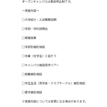
オープンキャンパスは事前申込制です。
～実施内容～
○大学紹介・入試概要説明
○学部・学科説明会
○模擬授業
○学部別個別相談
○先輩（在学生）と話そう
○キャンパス施設見学ツアー
○就職個別相談
○学生生活（奨学金・クラブサークル）個別相談
○留学個別相談
※実施内容については変更になる場合があります。