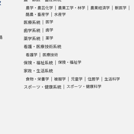
求
農学・農芸化学
農業工学・林学
農業経済学
獣医学
酪農・畜産学
水産学
医学
医療系統
歯学
歯学系統
請
薬学
薬学系統
看護・医療技術系統
看護学
医療技術
保険・福祉学
保険・福祉系統
家政・生活系統
食物・栄養学
被服学
児童学
住居学
生活科学
スポーツ・健康科学
スポーツ・健康系統