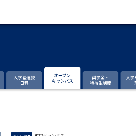
資料請求
大学・短大の資料種類から請
大学パンフ
学部・学科パンフ
オープン
入学者選抜
奨学金・
入学
キャンパス
日程
特待生制度
総合型選抜・学校推薦型選抜 募集要項＆
大学入学共通テスト利用選抜の募集要項
大学・短大以外の資料から請
ス
専門学校の資料請求
大学院の資料請求
町田キャンパス