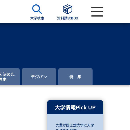
大学検索
資料請求BOX
資料検索
求
を決めた
デジパン
特 集
理由
願書
＆願書
過去問題集
大学情報Pick UP
求
留学・進学関連、塾・予備校
先輩が国士舘大学に入学