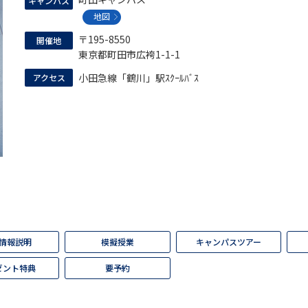
キャンパス
大学入学共通テスト「受験案内」の請求
地図
大学入学共通テスト「受験上の配慮案内
〒195-8550
開催地
幼稚園教員資格認定試験
小学校教員資
東京都町田市広袴1-1-1
小田急線「鶴川」駅ｽｸｰﾙﾊﾞｽ
高等学校（情報）教員資格認定試験
アクセス
大学研究
大学で学べる内容や特徴を調
新増設大学・学部・学科特集
国際・グ
情報説明
模擬授業
キャンパスツアー
データサイエンス特集
奨学金・特待生
ゼント特典
要予約
進路の３択
新学年スタート号特集ペー
新学年スタート号特集ページ（高2生用