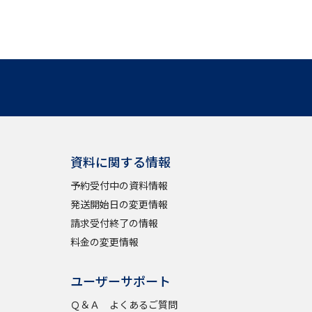
学問検索
野解説
学問の教科書
夢ナビライブ
資料に関する情報
予約受付中の資料情報
発送開始日の変更情報
請求受付終了の情報
いて
このサイトについて
料金の変更情報
・発送状況の確認
テレメール
お支払いサイト
問合せ先
テレメール進学カタログ
訂正のご案内
ユーザーサポート
Ｑ＆Ａ よくあるご質問