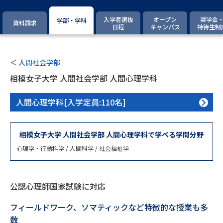
専門学校の資料請求
大学院の資料請求
入学者選抜
オープン
奨学金
学部・学科
資料請求
大学入学共通テスト「受験案
日程
キャンパス
特待生制
留学・進学関連、塾・予備校
内」の請求
大学入学共通テスト「受験上の
高等学校卒業程度認定試験
配慮案内」の請求
＜ 人間社会学部
相模女子大学 人間社会学部 人間心理学科
幼稚園教員資格認定試験
小学校教員資格認定試験
人間心理学科[入学定員:110名]
高等学校（情報）教員資格認定
試験
相模女子大学 人間社会学部 人間心理学科で学べる学問分野
心理学・行動科学 / 人間科学 / 社会福祉学
大学研究
大学検索
公認心理師国家試験に対応
大学で学べる内容や特徴を調べる
フィールドワーク、ソマティックなど特徴的な授業も多
国際・グローバルに強い大学特
新増設大学・学部・学科特集
数
集