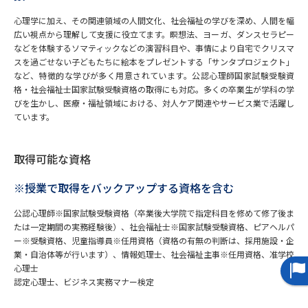
心理学に加え、その関連領域の人間文化、社会福祉の学びを深め、人間を幅
データサイエンス特集
奨学金・特待生制度特集
広い視点から理解して支援に役立てます。瞑想法、ヨーガ、ダンスセラピー
などを体験するソマティックなどの演習科目や、事情により自宅でクリスマ
スを過ごせない子どもたちに絵本をプレゼントする「サンタプロジェクト」
デジタルパンフレット
進路の３択
など、特徴的な学びが多く用意されています。公認心理師国家試験受験資
格・社会福祉士国家試験受験資格の取得にも対応。多くの卒業生が学科の学
新学年スタート号特集ページ
新学年スタート号特集ページ
びを生かし、医療・福祉領域における、対人ケア関連やサービス業で活躍し
（高3生用）
（高2生用）
ています。
SELFBRAND特集ページ
取得可能な資格
オープンキャンパスなどを調べる
※授業で取得をバックアップする資格を含む
公認心理師※国家試験受験資格（卒業後大学院で指定科目を修めて修了後ま
オープンキャンパス検索
実施プログラムから探す
たは一定期間の実務経験後）、社会福祉士※国家試験受験資格、ピアヘルパ
ー※受験資格、児童指導員※任用資格（資格の有無の判断は、採用施設・企
来場型・Web型イベント特集
夢ナビライブ
業・自治体等が行います）、情報処理士、社会福祉主事※任用資格、准学校
心理士
認定心理士、ビジネス実務マナー検定