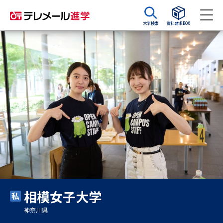
大学検索
資料請求BOX
資料請求
資料検索
大学・短大の資料種類から請求
大学パンフ
学部・学科パンフ
総合型選抜・学校推薦型選抜 募
大学入学共通テスト利用選抜の
集要項＆願書
募集要項＆願書
過去問題集
相模女子大学
大学・短大以外の資料から請求
神奈川県