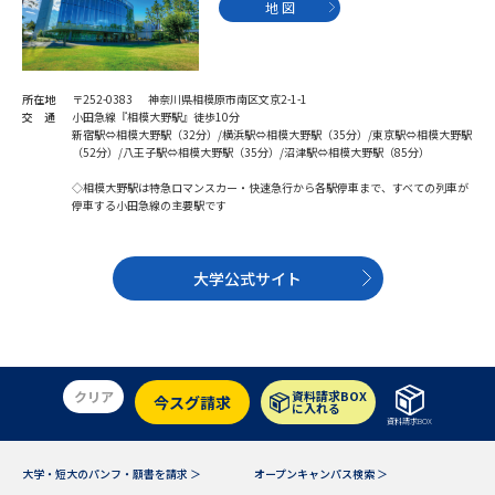
学問のミニ講義「夢ナビ講義」
学問分野解説
地 図
学問の教科書
夢ナビライブ
所在地
〒252-0383 神奈川県相模原市南区文京2-1-1
交 通
小田急線『相模大野駅』徒歩10分
ユーザーサポート
新宿駅⇔相模大野駅（32分）/横浜駅⇔相模大野駅（35分）/東京駅⇔相模大野駅
（52分）/八王子駅⇔相模大野駅（35分）/沼津駅⇔相模大野駅（85分）
◇相模大野駅は特急ロマンスカー・快速急行から各駅停車まで、すべての列車が
Ｑ＆Ａ よくあるご質問
大学進学IDについて
停車する小田急線の主要駅です
資料の料金の
受付内容・発送状況の確認
お支払いについて
大学公式サイト
テレメール
個人情報取扱規定
お支払いサイト
テレメール進学カタログ
特定商取引表記
訂正のご案内
クリア
資料請求BOX
今スグ請求
に入れる
資料請求BOX
大学・短大のパンフ・願書を請求 ＞
オープンキャンパス検索 ＞