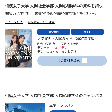
受験準備
資料検索
相模女子大学 人間社会学部 人間心理学科の資料を請求
相模女子大学はネット出願のため紙の願書の請求受付はありません。
志望校・出願校を調べる
アイコン凡例
資料請求上のご注意
大学案内
ガイド
併願校選び
受験スケジュールを立てよう
大学案内・入試ガイド（2027年度版）
料金（送料含）：送料とも無料
先輩が入学を決めた理由
テレメール全国一斉進学調査
発送予定日：
本日発送
発送日の３～５日後にお届け
新生活お役立ちガイド
この資料を請求
学問発見
学問検索
相模女子大学 人間社会学部 人間心理学科のキャンパス
大学で学びたい学問発見
本学キャンパス