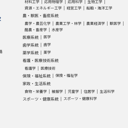
材料工学
応用物理学
応用科学
生物工学
資源・エネルギー工学
経営工学
船舶・海洋工学
農・獣医・畜産系統
求
農学・農芸化学
農業工学・林学
農業経済学
獣医学
酪農・畜産学
水産学
医学
医療系統
歯学
歯学系統
請
薬学
薬学系統
看護・医療技術系統
看護学
医療技術
保険・福祉学
保険・福祉系統
家政・生活系統
食物・栄養学
被服学
児童学
住居学
生活科学
スポーツ・健康科学
スポーツ・健康系統