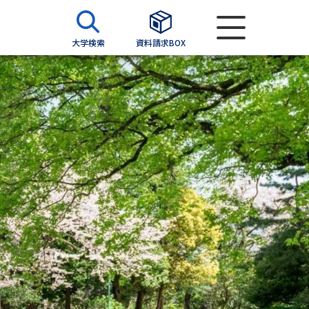
大学検索
資料請求BOX
資料検索
求
願書
＆願書
過去問題集
求
留学・進学関連、塾・予備校