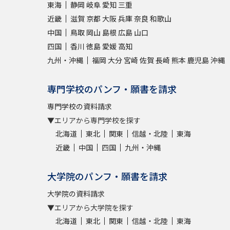
東海
静岡
岐阜
愛知
三重
近畿
滋賀
京都
大阪
兵庫
奈良
和歌山
中国
鳥取
岡山
島根
広島
山口
四国
香川
徳島
愛媛
高知
九州・沖縄
福岡
大分
宮崎
佐賀
長崎
熊本
鹿児島
沖縄
専門学校のパンフ・願書を請求
専門学校の資料請求
▼エリアから専門学校を探す
北海道
東北
関東
信越・北陸
東海
近畿
中国
四国
九州・沖縄
大学院のパンフ・願書を請求
大学院の資料請求
▼エリアから大学院を探す
北海道
東北
関東
信越・北陸
東海