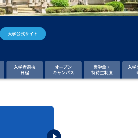
大学入学共通テスト「受験案内」の請求
大学入学共通テスト「受験上の配慮案内
幼稚園教員資格認定試験
小学校教員資
大学公式サイト
高等学校（情報）教員資格認定試験
大学研究
入学者選抜
オープン
奨学金・
入学
日程
キャンパス
特待生制度
大学で学べる内容や特徴を調
新増設大学・学部・学科特集
国際・グ
データサイエンス特集
奨学金・特待生
進路の３択
新学年スタート号特集ペー
新学年スタート号特集ページ（高2生用