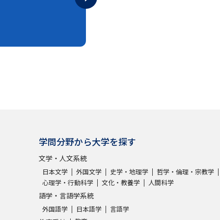
SELFBRAND特集ページ
オープンキャンパスなどを調
オープンキャンパス検索
実施プログラ
来場型・Web型イベント特集
夢ナビ
受験準備
学問分野から大学を探す
文学・人文系統
志望校・出願校を調べる
日本文学
外国文学
史学・地理学
哲学・倫理・宗教学
心理学・行動科学
文化・教養学
人間科学
併願校選び
受験スケジュールを立てよ
語学・言語学系統
テレメール全国一斉進学調査
新生活お
外国語学
日本語学
言語学