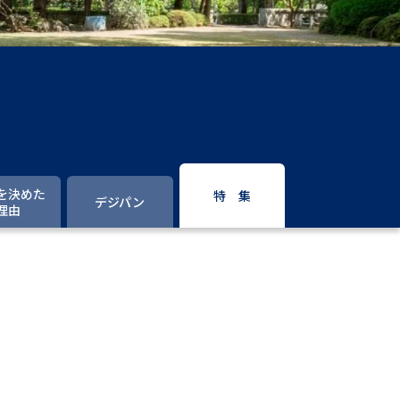
」の請求
高等学校卒業程度認定試験
格認定試験
大学検索
を決めた
特 集
デジパン
理由
べる
ローバルに強い大学特集
制度特集
デジタルパンフレット
ジ（高3生用）
）