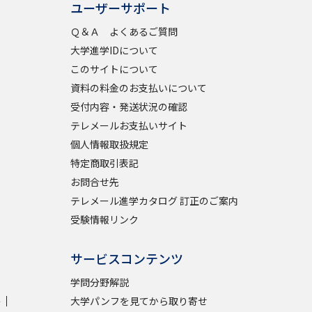
ユーザーサポート
Ｑ＆Ａ よくあるご質問
学問検索
大学進学IDについて
このサイトについて
資料の料金のお支払いについて
受付内容・発送状況の確認
野解説
学問の教科書
夢ナビライブ
テレメールお支払いサイト
個人情報取扱規定
特定商取引表記
お問合せ先
テレメール進学カタログ 訂正のご案内
受験情報リンク
いて
このサイトについて
・発送状況の確認
テレメール
お支払いサイト
サービスコンテンツ
問合せ先
テレメール進学カタログ
訂正のご案内
学問分野解説
学
大学パンフを見てから取り寄せ