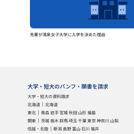
先輩が清泉女子大学に入学を決めた理由
大学・短大のパンフ・願書を請求
大学・短大の資料請求
北海道
北海道
東北
青森
岩手
宮城
秋田
山形
福島
関東
茨城
栃木
群馬
埼玉
千葉
東京
神奈川
山梨
信越・北陸
新潟
長野
富山
石川
福井