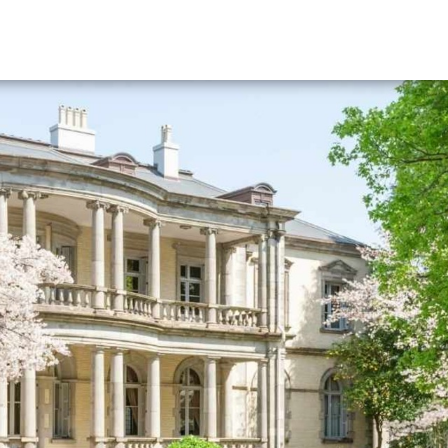
資料請求
大学・短大の資料種類から請
大学パンフ
学部・学科パンフ
総合型選抜・学校推薦型選抜 募集要項＆
大学入学共通テスト利用選抜の募集要項
大学・短大以外の資料から請
専門学校の資料請求
大学院の資料請求