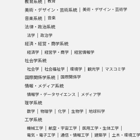
教育
教育系統
美術・デザイン・芸術学
美術・デザイン・芸術系統
学問発見
音楽
音楽系統
法律・政治系統
法学
政治学
大学で学びたい学問発見
経済・経営・商学系統
経済学
経営学・商学
経営情報学
学問のミニ講義「夢ナビ講義」
学問分
社会学系統
社会学
社会福祉学
環境学
観光学
マスコミ学
国際関係学
国際関係学系統
ユーザーサポート
情報・メディア系統
情報学・データサイエンス
メディア学
理学系統
Ｑ＆Ａ よくあるご質問
大学進学IDにつ
数学
物理学
化学
生物学
地球科学
資料の料金の
お支払いについて
受付内容
工学系統
個人情報取扱規定
特定商取引表記
お
機械工学
航空・宇宙工学
医用工学・生体工学
受験情報リンク
電気・電子工学
通信・情報工学
建築学
土木・環境工