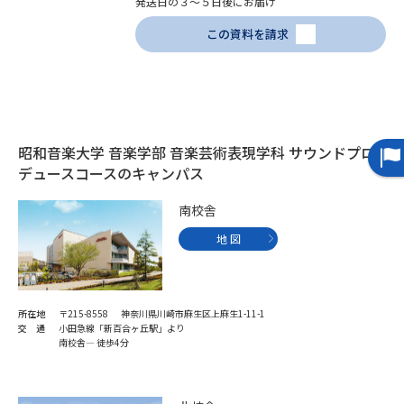
発送日の３～５日後にお届け
この資料を請求
データサイエンス特集
奨学金・特待生制度特集
デジタルパンフレット
進路の３択
新学年スタート号特集ページ
新学年スタート号特集ページ
（高3生用）
（高2生用）
昭和音楽大学 音楽学部 音楽芸術表現学科 サウンドプロ
デュースコースのキャンパス
SELFBRAND特集ページ
南校舎
オープンキャンパスなどを調べる
地 図
オープンキャンパス検索
実施プログラムから探す
所在地
〒215-8558 神奈川県川崎市麻生区上麻生1-11-1
交 通
小田急線「新百合ヶ丘駅」より
来場型・Web型イベント特集
夢ナビライブ
南校舎― 徒歩4分