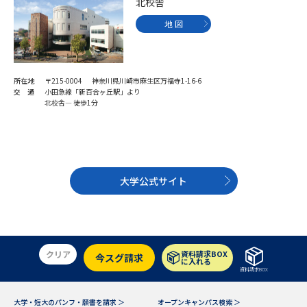
受験準備
資料検索
北校舎
地 図
志望校・出願校を調べる
所在地
〒215-0004 神奈川県川崎市麻生区万福寺1-16-6
併願校選び
受験スケジュールを立てよう
交 通
小田急線「新百合ヶ丘駅」より
北校舎― 徒歩1分
先輩が入学を決めた理由
テレメール全国一斉進学調査
新生活お役立ちガイド
大学公式サイト
学問発見
学問検索
クリア
資料請求BOX
今スグ請求
に入れる
資料請求BOX
大学で学びたい学問発見
大学・短大のパンフ・願書を請求 ＞
オープンキャンパス検索 ＞