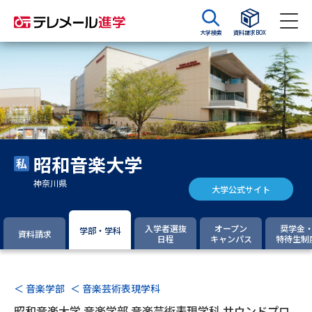
大学検索
資料請求BOX
資料請求
資料検索
大学・短大の資料種類から請求
昭和音楽大学
大学パンフ
学部・学科パンフ
神奈川県
大学公式サイト
総合型選抜・学校推薦型選抜 募
大学入学共通テスト利用選抜の
集要項＆願書
募集要項＆願書
入学者選抜
オープン
奨学金
学部・学科
資料請求
日程
キャンパス
特待生制
過去問題集
大学・短大以外の資料から請求
＜ 音楽学部
＜ 音楽芸術表現学科
昭和音楽大学 音楽学部 音楽芸術表現学科 サウンドプロ