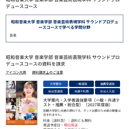
専門学校の資料請求
大学院の資料請求
デュースコース
大学入学共通テスト「受験案
留学・進学関連、塾・予備校
内」の請求
昭和音楽大学 音楽学部 音楽芸術表現学科 サウンドプロデュ
ースコースで学べる学問分野
大学入学共通テスト「受験上の
高等学校卒業程度認定試験
配慮案内」の請求
音楽
幼稚園教員資格認定試験
小学校教員資格認定試験
昭和音楽大学 音楽学部 音楽芸術表現学科 サウンドプロ
高等学校（情報）教員資格認定
デュースコースの資料を請求
試験
アイコン凡例
資料請求上のご注意
大学案内
一般選抜
推薦型選抜
大学研究
大学検索
総合型選抜
共通テ利用
社会人入試
大学案内・入学者選抜要項（一般・共通テ
スト・推薦・総合型）（2027年度版）
大学で学べる内容や特徴を調べる
短期大学部と共通の資料です。ネット出願のため紙の願書は
含まれません。
料金（送料含）：送料とも無料
国際・グローバルに強い大学特
新増設大学・学部・学科特集
発送予定日：
明日発送
集