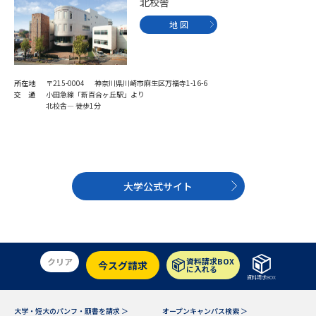
受験準備
資料検索
北校舎
地 図
志望校・出願校を調べる
所在地
〒215-0004 神奈川県川崎市麻生区万福寺1-16-6
併願校選び
受験スケジュールを立てよう
交 通
小田急線「新百合ヶ丘駅」より
北校舎― 徒歩1分
先輩が入学を決めた理由
テレメール全国一斉進学調査
新生活お役立ちガイド
大学公式サイト
学問発見
学問検索
クリア
資料請求BOX
今スグ請求
に入れる
資料請求BOX
大学で学びたい学問発見
大学・短大のパンフ・願書を請求 ＞
オープンキャンパス検索 ＞