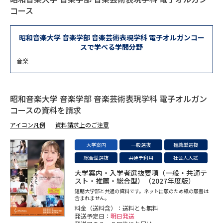
専門学校の資料請求
大学院の資料請求
コース
大学入学共通テスト「受験案
留学・進学関連、塾・予備校
内」の請求
昭和音楽大学 音楽学部 音楽芸術表現学科 電子オルガンコー
スで学べる学問分野
大学入学共通テスト「受験上の
高等学校卒業程度認定試験
配慮案内」の請求
音楽
幼稚園教員資格認定試験
小学校教員資格認定試験
昭和音楽大学 音楽学部 音楽芸術表現学科 電子オルガン
高等学校（情報）教員資格認定
コースの資料を請求
試験
アイコン凡例
資料請求上のご注意
大学案内
一般選抜
推薦型選抜
大学研究
大学検索
総合型選抜
共通テ利用
社会人入試
大学案内・入学者選抜要項（一般・共通テ
スト・推薦・総合型）（2027年度版）
大学で学べる内容や特徴を調べる
短期大学部と共通の資料です。ネット出願のため紙の願書は
含まれません。
料金（送料含）：送料とも無料
国際・グローバルに強い大学特
新増設大学・学部・学科特集
発送予定日：
明日発送
集