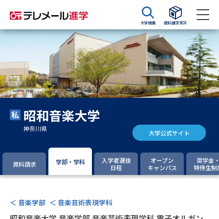
大学検索
資料請求BOX
資料請求
資料検索
大学・短大の資料種類から請求
昭和音楽大学
大学パンフ
学部・学科パンフ
神奈川県
大学公式サイト
総合型選抜・学校推薦型選抜 募
大学入学共通テスト利用選抜の
集要項＆願書
募集要項＆願書
入学者選抜
オープン
奨学金
学部・学科
資料請求
日程
キャンパス
特待生制
過去問題集
大学・短大以外の資料から請求
＜ 音楽学部
＜ 音楽芸術表現学科
昭和音楽大学 音楽学部 音楽芸術表現学科 電子オルガン