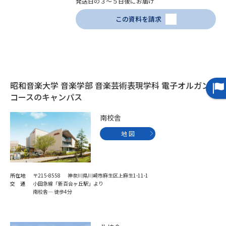
発送日の３～５日後にお届け
この資料を請求
データサイエンス特集
奨学金・特待生制度特集
デジタルパンフレット
進路の３択
新学年スタート号特集ページ
新学年スタート号特集ページ
（高3生用）
（高2生用）
昭和音楽大学 音楽学部 音楽芸術表現学科 電子オルガン
コースのキャンパス
SELFBRAND特集ページ
南校舎
オープンキャンパスなどを調べる
地 図
オープンキャンパス検索
実施プログラムから探す
所在地
〒215-8558 神奈川県川崎市麻生区上麻生1-11-1
交 通
小田急線「新百合ヶ丘駅」より
来場型・Web型イベント特集
夢ナビライブ
南校舎― 徒歩4分