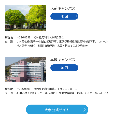
学問のミニ講義「夢ナビ講義」
学問分野解説
大前キャンパス
学問の教科書
夢ナビライブ
地 図
ユーザーサポート
所在地
〒326-8558 栃木県足利市大前町268-1
交 通
ＪＲ両毛線(高崎～小山)山前駅下車、東武伊勢崎線東武足利市駅下車、スクール
Ｑ＆Ａ よくあるご質問
大学進学IDについて
バス運行（無料）北関東自動車道：太田・桐生ＩＣより約８分
資料の料金の
受付内容・発送状況の確認
本城キャンパス
お支払いについて
地 図
テレメール
個人情報取扱規定
お支払いサイト
テレメール進学カタログ
特定商取引表記
訂正のご案内
所在地
〒326-0808 栃木県足利市本城３丁目２１００－１
交 通
JR両毛線「足利」スクールバス8分、東武伊勢崎線「足利市」スクールバス10分
大学公式サイト