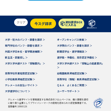
クリア
資料請求BOX
今スグ請求
に入れる
資料請求BOX
大学・短大のパンフ・願書を請求 ＞
オープンキャンパス検索 ＞
専門学校のパンフ・願書を請求 ＞
大学院のパンフ・願書を請求 ＞
外国大学日本校・留学関連機関 ＞
新聞奨学会・進学情報誌 ＞
新生活・部屋探し ＞
進学塾・予備校、高卒認定予備校 ＞
大学入学共通テスト「受験案内」 ＞
大学入学共通テスト「受験上の配慮案内」
＞
高等学校卒業程度認定試験 ＞
幼稚園教員資格認定試験 ＞
小学校教員資格認定試験 ＞
高等学校（情報）教員資格認定試験 ＞
テレメールお支払いサイト ＞
Ｑ＆Ａ よくあるご質問 ＞
大学進学IDについて ＞
ユーザーサポート ＞
テレメール進学サイトを管理運営する株式会社フロムページは、個人情報を適切
に取り扱う企業としてプライバシーマークの使用を認められた認定事業者です。
登録番号 10860126