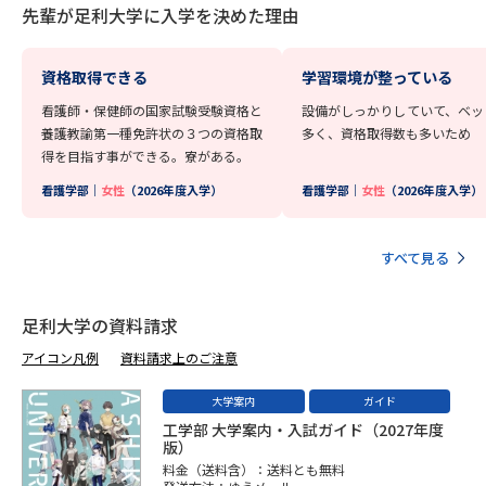
先輩が足利大学に入学を決めた理由
データサイエンス特集
奨学金・特待生制度特集
資格取得できる
学習環境が整っている
デジタルパンフレット
進路の３択
看護師・保健師の国家試験受験資格と
設備がしっかりしていて、ベッ
養護教諭第一種免許状の３つの資格取
多く、資格取得数も多いため
新学年スタート号特集ページ
新学年スタート号特集ページ
得を目指す事ができる。寮がある。
（高3生用）
（高2生用）
看護学部｜
女性
（2026年度入学）
看護学部｜
女性
（2026年度入学）
SELFBRAND特集ページ
すべて見る
オープンキャンパスなどを調べる
足利大学の資料請求
オープンキャンパス検索
実施プログラムから探す
アイコン凡例
資料請求上のご注意
来場型・Web型イベント特集
夢ナビライブ
大学案内
ガイド
工学部 大学案内・入試ガイド（2027年度
版）
料金（送料含）：送料とも無料