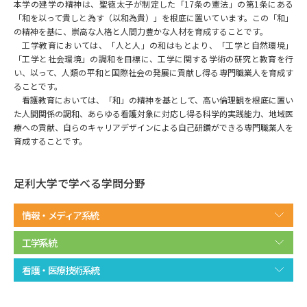
専門学校の資料請求
大学院の資料請求
本学の建学の精神は、聖徳太子が制定した「17条の憲法」の第1条にある
「和を以って貴しと為す（以和為貴）」を根底に置いています。この「和」
の精神を基に、崇高な人格と人間力豊かな人材を育成することです。
大学入学共通テスト「受験案
留学・進学関連、塾・予備校
内」の請求
工学教育においては、「人と人」の和はもとより、「工学と自然環境」
「工学と社会環境」の調和を目標に、工学に関する学術の研究と教育を行
大学入学共通テスト「受験上の
い、以って、人類の平和と国際社会の発展に貢献し得る専門職業人を育成す
高等学校卒業程度認定試験
配慮案内」の請求
ることです。
看護教育においては、「和」の精神を基として、高い倫理観を根底に置い
幼稚園教員資格認定試験
た人間関係の調和、あらゆる看護対象に対応し得る科学的実践能力、地域医
小学校教員資格認定試験
療への貢献、自らのキャリアデザインによる自己研鑽ができる専門職業人を
育成することです。
高等学校（情報）教員資格認定
試験
足利大学で学べる学問分野
大学研究
大学検索
情報・メディア系統
工学系統
大学で学べる内容や特徴を調べる
看護・医療技術系統
国際・グローバルに強い大学特
新増設大学・学部・学科特集
集