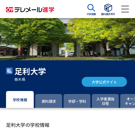
大学検索
資料請求BOX
資料請求
資料検索
大学・短大の資料種類から請求
足利大学
大学パンフ
学部・学科パンフ
栃木県
大学公式サイト
総合型選抜・学校推薦型選抜 募
大学入学共通テスト利用選抜の
集要項＆願書
募集要項＆願書
入学者選抜
オー
学校情報
資料請求
学部・学科
日程
キャ
過去問題集
大学・短大以外の資料から請求
足利大学の学校情報