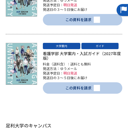
受験準備
資料検索
発送方法：ゆうメール
発送予定日：
明日発送
発送日の３～５日後にお届け
この資料を請求
志望校・出願校を調べる
併願校選び
受験スケジュールを立てよう
大学案内
ガイド
先輩が入学を決めた理由
看護学部 大学案内・入試ガイド（2027年度
テレメール全国一斉進学調査
版）
料金（送料含）：送料とも無料
発送方法：ゆうメール
新生活お役立ちガイド
発送予定日：
明日発送
発送日の３～５日後にお届け
この資料を請求
学問発見
学問検索
大学で学びたい学問発見
足利大学のキャンパス