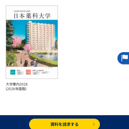
専門学校の資料請求
大学院の資料請求
大学入学共通テスト「受験案
留学・進学関連、塾・予備校
内」の請求
大学入学共通テスト「受験上の
高等学校卒業程度認定試験
配慮案内」の請求
幼稚園教員資格認定試験
小学校教員資格認定試験
高等学校（情報）教員資格認定
試験
大学案内2026
大学研究
大学検索
(2026年度版)
大学で学べる内容や特徴を調べる
国際・グローバルに強い大学特
資料を請求する
新増設大学・学部・学科特集
集