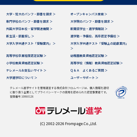
データサイエンス特集
奨学金・特待生制度特集
大学・短大のパンフ・願書を請求 ＞
オープンキャンパス検索 ＞
専門学校のパンフ・願書を請求 ＞
大学院のパンフ・願書を請求 ＞
外国大学日本校・留学関連機関 ＞
新聞奨学会・進学情報誌 ＞
デジタルパンフレット
進路の３択
新生活・部屋探し ＞
進学塾・予備校、高卒認定予備校 ＞
新学年スタート号特集ページ
新学年スタート号特集ページ
大学入学共通テスト「受験案内」 ＞
大学入学共通テスト「受験上の配慮案内」
＞
（高3生用）
（高2生用）
高等学校卒業程度認定試験 ＞
幼稚園教員資格認定試験 ＞
SELFBRAND特集ページ
小学校教員資格認定試験 ＞
高等学校（情報）教員資格認定試験 ＞
テレメールお支払いサイト ＞
Ｑ＆Ａ よくあるご質問 ＞
大学進学IDについて ＞
ユーザーサポート ＞
オープンキャンパスなどを調べる
テレメール進学サイトを管理運営する株式会社フロムページは、個人情報を適切
に取り扱う企業としてプライバシーマークの使用を認められた認定事業者です。
オープンキャンパス検索
実施プログラムから探す
登録番号 10860126
来場型・Web型イベント特集
夢ナビライブ
(C) 2002-2026 Frompage.Co.,Ltd.