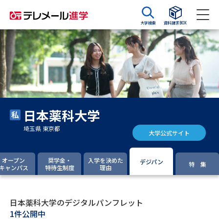
大学検索
資料請求BOX
資料請求
資料検索
大学・短大の資料種類から請求
日本薬科大学
大学パンフ
学部・学科パンフ
埼玉県 東京都
大学公式サイト
総合型選抜・学校推薦型選抜 募
大学入学共通テスト利用選抜の
集要項＆願書
募集要項＆願書
オープン
奨学金・
入学を決めた
デジパン
特 集
キャンパス
特待生制度
理由
過去問題集
大学・短大以外の資料から請求
日本薬科大学のデジタルパンフレット
1件公開中