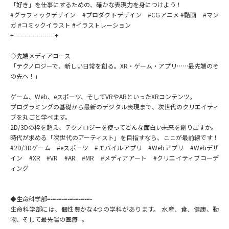
受験準備
資料検索
「好き」を仕事にするための、確かな表現力を身につけよう！
#グラフィックデザイン #プロダクトデザイン #CGアニメ #動画 #マン
ガ #コミックイラスト #イラストレーション
+--------------------+
志望校・出願校を調べる
◇先端メディアコース
「テクノロジーで、新しい日常を創る。XR・ゲーム・アプリ……最先端のそ
併願校選び
受験スケジュールを立てよう
の先へ！」
先輩が入学を決めた理由
テレメール全国一斉進学調査
ゲーム、Web、eスポーツ、そしてVRやARといったXRコンテンツ。
プログラミングの基礎から最新のデジタル表現まで、次世代のクリエイティ
ブを丸ごと学べます。
新生活お役立ちガイド
2D/3Dの枠を超え、テクノロジーを使ってどんな面白い未来を創り出すか。
時代が求める「次世代のアーティスト」を目指すなら、ここが最前線です！
#2D/3Dゲーム #eスポーツ #モバイルアプリ #Webアプリ #Webデザ
イン #XR #VR #AR #MR #メディアアート #クリエイティブコーデ
学問発見
学問検索
ィング
◆生命科学部=-=-=-=-=-=-=-=-
大学で学びたい学問発見
生命科学部には、個性豊かな4つの学科があります。 水産、食、健康、動
物、そして最先端の医療--。