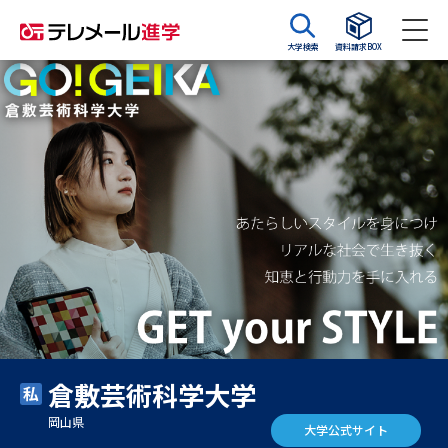
大学検索
資料請求BOX
資料請求
資料検索
大学・短大の資料種類から請求
大学パンフ
学部・学科パンフ
総合型選抜・学校推薦型選抜 募
大学入学共通テスト利用選抜の
集要項＆願書
募集要項＆願書
過去問題集
倉敷芸術科学大学
大学・短大以外の資料から請求
岡山県
大学公式サイト