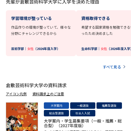
先輩が倉敷芸術科学大学に入学を決めた理由
学習環境が整っている
資格取得できる
作品作りの環境が整っていて、様々な
希望する国家資格を勉強できる
分野にチャレンジできるから
ったため決めました
芸術学部｜
女性
（2026年度入学）
生命科学部｜
女性
（2026年度入学
すべて見る
倉敷芸術科学大学の資料請求
アイコン凡例
資料請求上のご注意
大学案内
一般選抜
推薦型選抜
総合型選抜
社会人入試
大学案内・学生募集要項（一般・推薦・総
合型）（2027年度版）