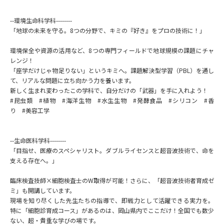
学問のミニ講義「夢ナビ講義」
学問分野解説
--環境生命科学科--------
「地球の未来を守る。8つの分野で、キミの『好き』をプロの技術に！」
学問の教科書
夢ナビライブ
環境保全や資源の活用など、8つの専門フィールドで地球規模の課題にチャ
ユーザーサポート
レンジ！
「座学だけじゃ物足りない」というキミへ。課題解決型学習（PBL）を通し
て、リアルな問題に立ち向かう力を養います。
Ｑ＆Ａ よくあるご質問
大学進学IDについて
新しく生まれ変わったこの学科で、自分だけの「武器」を手に入れよう！
#昆虫類 #植物 #海洋生物 #水生生物 #発酵食品 #シリコン #香
資料の料金の
り #美容工学
受付内容・発送状況の確認
お支払いについて
テレメール
--生命医科学科--------
個人情報取扱規定
お支払いサイト
「目指せ、医療のスペシャリスト。ダブルライセンスと超音波技術で、命を
支える存在へ。」
テレメール進学カタログ
特定商取引表記
訂正のご案内
臨床検査技師×細胞検査士のW取得が可能！さらに、「超音波技術者育成ゼ
ミ」も開講しています。
現場を知り尽くした先生たちの指導で、即戦力として活躍できる実力を。
特に「細胞診育成コース」があるのは、岡山県内でここだけ！全国でも数少
ない、超・貴重な学びの場です。