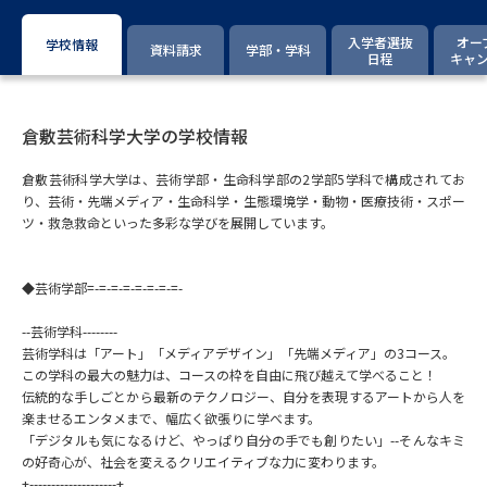
専門学校の資料請求
大学院の資料請求
入学者選抜
オー
学校情報
資料請求
学部・学科
大学入学共通テスト「受験案
日程
キャ
留学・進学関連、塾・予備校
内」の請求
大学入学共通テスト「受験上の
高等学校卒業程度認定試験
配慮案内」の請求
倉敷芸術科学大学の学校情報
倉敷芸術科学大学は、芸術学部・生命科学部の2学部5学科で構成されてお
幼稚園教員資格認定試験
小学校教員資格認定試験
り、芸術・先端メディア・生命科学・生態環境学・動物・医療技術・スポー
ツ・救急救命といった多彩な学びを展開しています。
高等学校（情報）教員資格認定
試験
◆芸術学部=-=-=-=-=-=-=-=-
大学研究
大学検索
--芸術学科--------
芸術学科は「アート」「メディアデザイン」「先端メディア」の3コース。
この学科の最大の魅力は、コースの枠を自由に飛び越えて学べること！
伝統的な手しごとから最新のテクノロジー、自分を表現するアートから人を
大学で学べる内容や特徴を調べる
楽ませるエンタメまで、幅広く欲張りに学べます。
「デジタルも気になるけど、やっぱり自分の手でも創りたい」--そんなキミ
の好奇心が、社会を変えるクリエイティブな力に変わります。
国際・グローバルに強い大学特
新増設大学・学部・学科特集
集
+--------------------+