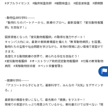
#ダブルライセンス #臨床検査技師 #細胞検査士 #超音波検査 #顕微鏡
--動物生命科学科--------
「動物たちのパートナーから、医療のプロへ。最新設備で『愛玩動物看護
師』を目指す！」
国家資格となった「愛玩動物看護師」の取得を強力サポート！
キャンパス内には、最新の獣医療機器を備えた「教育動物病院」を設置。
動物たちの生態や社会問題を学びながら、本物の現場に近い環境で実習がで
きます。
高度化する動物医療の世界で、頼られる存在を目指そう！
#愛玩動物看護師 #オーストラリア政府認定動物看護師 #付属の教育動物
病院 #実験動物技術者 #ペット栄養管理士
--健康科学科--------
「アスリートから子どもまで。最新科学で、みんなの『元気』をデザインす
る。」
最新鋭の機器を使いこなして、最先端の「健康」をマスター！
現場での実習がたっぷり用意されているから、教科書だけでは学べない「現