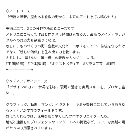
◇アートコース
データサイエンス特集
奨学金・特待生制度特集
「伝統×革新。歴史ある倉敷の街から、未来のアートを打ち鳴らせ！」
デジタルパンフレット
進路の３択
美術と工芸、2つの分野を極めるコースです。
アトリエにこもって作品と向き合う時間はもちろん、最新のアイデアやデジ
タルへの対応力も欲張りに吸収。
新学年スタート号特集ページ
新学年スタート号特集ページ
さらに、ものづくりの街・倉敷の文化とコラボすることで、伝統を守るだけ
（高3生用）
（高2生用）
でなく「新しい価値」を生み出す力を養います。
キミにしか描けない、唯一無二の表現をカタチにしよう。
SELFBRAND特集ページ
#平面(絵画) #立体(塑造) #ミクストメディア #ガラス工芸 #陶芸
+--------------------+
オープンキャンパスなどを調べる
◇メディアデザインコース
「デザインの力で、世界を彩る。現場で活きる実践スキルを、プロから盗
オープンキャンパス検索
実施プログラムから探す
め！」
グラフィック、動画、マンガ、イラスト--。キミが普段目にしているあらゆ
来場型・Web型イベント特集
夢ナビライブ
るメディアが学びのフィールドです。
教えてくれるのは、現場を知り尽くしたプロのクリエイターたち。
地域と連携したプロジェクトやコンクールへの挑戦など、リアルな実践の場
がたっぷり用意されています。