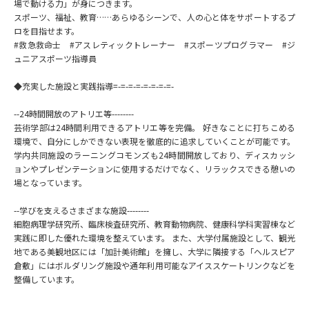
場で動ける力」が身につきます。
スポーツ、福祉、教育……あらゆるシーンで、人の心と体をサポートするプ
ロを目指せます。
#救急救命士 #アスレティックトレーナー #スポーツプログラマー #ジ
ュニアスポーツ指導員
◆充実した施設と実践指導=-=-=-=-=-=-=-=-
--24時間開放のアトリエ等--------
芸術学部は24時間利用できるアトリエ等を完備。 好きなことに打ちこめる
環境で、自分にしかできない表現を徹底的に追求していくことが可能です。
学内共同施設のラーニングコモンズも24時間開放しており、ディスカッシ
ョンやプレゼンテーションに使用するだけでなく、リラックスできる憩いの
場となっています。
--学びを支えるさまざまな施設--------
細胞病理学研究所、臨床検査研究所、教育動物病院、健康科学科実習棟など
実践に即した優れた環境を整えています。 また、大学付属施設として、観光
地である美観地区には「加計美術館」を擁し、大学に隣接する「ヘルスピア
倉敷」にはボルダリング施設や通年利用可能なアイススケートリンクなどを
整備しています。