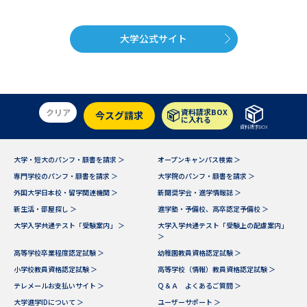
大学公式サイト
クリア
資料請求BOX
今スグ請求
に入れる
資料請求BOX
大学・短大のパンフ・願書を請求 ＞
オープンキャンパス検索 ＞
専門学校のパンフ・願書を請求 ＞
大学院のパンフ・願書を請求 ＞
外国大学日本校・留学関連機関 ＞
新聞奨学会・進学情報誌 ＞
新生活・部屋探し ＞
進学塾・予備校、高卒認定予備校 ＞
大学入学共通テスト「受験案内」 ＞
大学入学共通テスト「受験上の配慮案内」
＞
高等学校卒業程度認定試験 ＞
幼稚園教員資格認定試験 ＞
小学校教員資格認定試験 ＞
高等学校（情報）教員資格認定試験 ＞
テレメールお支払いサイト ＞
Ｑ＆Ａ よくあるご質問 ＞
大学進学IDについて ＞
ユーザーサポート ＞