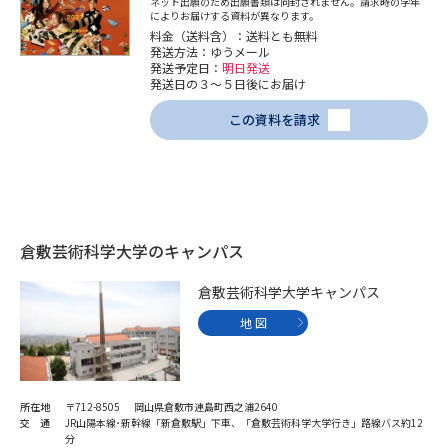
ネット出願のため出願書類は同封されません。請求時の学年
によりお届けする資料が異なります。
料金（送料含）：送料とも無料
発送方法：ゆうメール
発送予定日：
明日発送
発送日の３～５日後にお届け
この資料を請求
倉敷芸術科学大学のキャンパス
倉敷芸術科学大学キャンパス
地 図
所在地
〒712-8505 岡山県倉敷市連島町西之浦2640
交 通
JR山陽本線･新幹線「新倉敷駅」下車、「倉敷芸術科学大学行き」路線バス約12
分