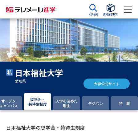
大学検索
資料請求BOX
資料請求
資料検索
大学・短大の資料種類から請求
日本福祉大学
大学パンフ
学部・学科パンフ
愛知県
大学公式サイト
総合型選抜・学校推薦型選抜 募
大学入学共通テスト利用選抜の
集要項＆願書
募集要項＆願書
奨学金・
オープン
入学を決めた
デジパン
特 集
特待生制度
キャンパス
理由
過去問題集
大学・短大以外の資料から請求
日本福祉大学の奨学金・特待生制度