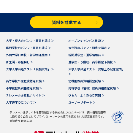
学問のミニ講義「夢ナビ講義」
学問分野解説
学問の教科書
夢ナビライブ
資料を請求する
ユーザーサポート
大学・短大のパンフ・願書を請求 ＞
オープンキャンパス検索 ＞
専門学校のパンフ・願書を請求 ＞
大学院のパンフ・願書を請求 ＞
Ｑ＆Ａ よくあるご質問
大学進学IDについて
外国大学日本校・留学関連機関 ＞
新聞奨学会・進学情報誌 ＞
新生活・部屋探し ＞
進学塾・予備校、高卒認定予備校 ＞
資料の料金の
受付内容・発送状況の確認
大学入学共通テスト「受験案内」 ＞
大学入学共通テスト「受験上の配慮案内」
お支払いについて
＞
テレメール
高等学校卒業程度認定試験 ＞
幼稚園教員資格認定試験 ＞
個人情報取扱規定
お支払いサイト
小学校教員資格認定試験 ＞
高等学校（情報）教員資格認定試験 ＞
テレメールお支払いサイト ＞
Ｑ＆Ａ よくあるご質問 ＞
テレメール進学カタログ
特定商取引表記
訂正のご案内
大学進学IDについて ＞
ユーザーサポート ＞
テレメール進学サイトを管理運営する株式会社フロムページは、個人情報を適切
に取り扱う企業としてプライバシーマークの使用を認められた認定事業者です。
登録番号 10860126