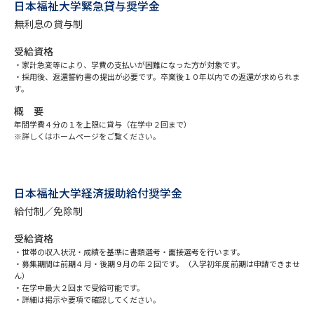
専門学校の資料請求
大学院の資料請求
日本福祉大学緊急貸与奨学金
無利息の貸与制
大学入学共通テスト「受験案
留学・進学関連、塾・予備校
内」の請求
受給資格
・家計急変等により、学費の支払いが困難になった方が対象です。
大学入学共通テスト「受験上の
・採用後、返還誓約書の提出が必要です。卒業後１０年以内での返還が求められま
高等学校卒業程度認定試験
配慮案内」の請求
す。
概 要
幼稚園教員資格認定試験
小学校教員資格認定試験
年間学費４分の１を上限に貸与（在学中２回まで）
※詳しくはホームページをご覧ください。
高等学校（情報）教員資格認定
試験
日本福祉大学経済援助給付奨学金
給付制／免除制
大学研究
大学検索
受給資格
・世帯の収入状況・成績を基準に書類選考・面接選考を行います。
・募集期間は前期４月・後期９月の年２回です。（入学初年度前期は申請できませ
大学で学べる内容や特徴を調べる
ん）
・在学中最大２回まで受給可能です。
国際・グローバルに強い大学特
・詳細は掲示や要項で確認してください。
新増設大学・学部・学科特集
集