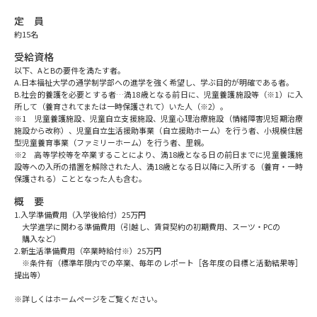
受験準備
資料検索
定 員
約15名
志望校・出願校を調べる
受給資格
以下、AとBの要件を満たす者。
A.日本福祉大学の通学制学部への進学を強く希望し、学ぶ目的が明確である者。
併願校選び
受験スケジュールを立てよう
B.社会的養護を必要とする者…満18歳となる前日に、児童養護施設等（※1）に入
所して（養育されてまたは一時保護されて）いた人（※2）。
※1 児童養護施設、児童自立支援施設、児童心理治療施設（情緒障害児短期治療
施設から改称）、児童自立生活援助事業（自立援助ホーム）を行う者、小規模住居
先輩が入学を決めた理由
テレメール全国一斉進学調査
型児童養育事業（ファミリーホーム）を行う者、里親。
※2 高等学校等を卒業することにより、満18歳となる日の前日までに児童養護施
設等への入所の措置を解除された人、満18歳となる日以降に入所する（養育・一時
新生活お役立ちガイド
保護される）こととなった人も含む。
概 要
1.入学準備費用（入学後給付）25万円
学問発見
学問検索
大学進学に関わる準備費用（引越し、賃貸契約の初期費用、スーツ・PCの
購入など）
2.新生活準備費用（卒業時給付※）25万円
※条件有（標準年限内での卒業、毎年のレポート［各年度の目標と活動結果等］
提出等）
大学で学びたい学問発見
※詳しくはホームページをご覧ください。