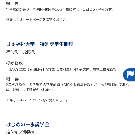
概 要
学習意欲があり、経済的困難を抱える学生に対し、１回２５万円を給付。
データサイエンス特集
奨学金・特待生制度特集
※詳しくはホームページをご覧ください。
デジタルパンフレット
進路の３択
新学年スタート号特集ページ
日本福祉大学 特別奨学生制度
新学年スタート号特集ページ
（高3生用）
（高2生用）
給付制／免除制
SELFBRAND特集ページ
受給資格
一般入学試験【前期日程】A方式（3教科型）合格者の内、成績上位者25％
オープンキャンパスなどを調べる
概 要
2年次以降も、各学部での学業成績（GPAや習得単位数）が上位25％以内であれ
ば、継続して半額減免されます。
オープンキャンパス検索
実施プログラムから探す
※詳しくはホームページをご覧ください。
来場型・Web型イベント特集
夢ナビライブ
はじめの一歩奨学金
給付制／免除制