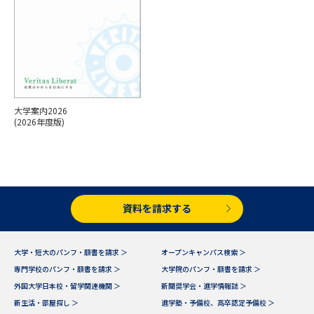
専門学校の資料請求
大学院の資料請求
大学入学共通テスト「受験案
留学・進学関連、塾・予備校
内」の請求
大学入学共通テスト「受験上の
高等学校卒業程度認定試験
配慮案内」の請求
大学案内2026
幼稚園教員資格認定試験
小学校教員資格認定試験
(2026年度版)
高等学校（情報）教員資格認定
試験
資料を請求する
大学研究
大学検索
大学・短大のパンフ・願書を請求 ＞
オープンキャンパス検索 ＞
大学で学べる内容や特徴を調べる
専門学校のパンフ・願書を請求 ＞
大学院のパンフ・願書を請求 ＞
外国大学日本校・留学関連機関 ＞
新聞奨学会・進学情報誌 ＞
国際・グローバルに強い大学特
新生活・部屋探し ＞
進学塾・予備校、高卒認定予備校 ＞
新増設大学・学部・学科特集
集