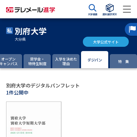
大学検索
資料請求BOX
別府大学
資料請求
資料検索
大分県
大学公式サイト
大学・短大の資料種類から請求
オープン
奨学金・
入学を決めた
デジパン
特 集
キャンパス
特待生制度
理由
大学パンフ
学部・学科パンフ
別府大学のデジタルパンフレット
総合型選抜・学校推薦型選抜 募
大学入学共通テスト利用選抜の
集要項＆願書
募集要項＆願書
1件公開中
過去問題集
大学・短大以外の資料から請求